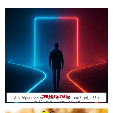
ΤΡΟΦΗ ΓΙΑ ΣΚΕΨΗ
Δεν ξέρω αν είναι σωστή ή λάθος επιλογή, αλλά
τουλάχιστον είναι δική μου