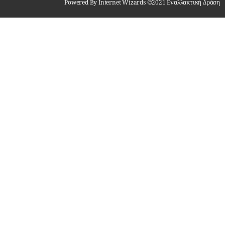
Powered By Internet Wizards ©2021 Εναλλακτική Δράση