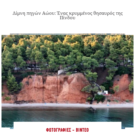
Λίμνη πηγών Αώου: Ένας κρυμμένος θησαυρός της
Πίνδου
ΦΩΤΟΓΡΑΦΊΕΣ - ΒΊΝΤΕΟ