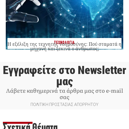
ΤΕΧΝΟΛΟΓΙΑ
Η εξέλιξη της τεχνητής νοημοσύνης: Πού σταματά η
μηχανή και ξεκινά ο άνθρωπος;
Εγγραφείτε στο Newsletter
μας
Λάβετε καθημερινά τα άρθρα μας στο e-mail
σας
ΠΟΛΙΤΙΚΗ ΠΡΟΣΤΑΣΙΑΣ ΑΠΟΡΡΗΤΟΥ
Σχετικά Θέματα