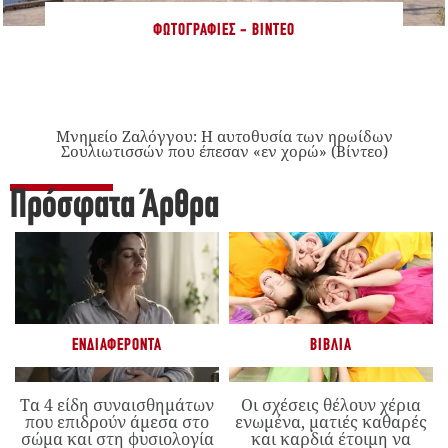
ΦΩΤΟΓΡΑΦΊΕΣ - ΒΊΝΤΕΟ
Μνημείο Ζαλόγγου: Η αυτοθυσία των ηρωίδων
Σουλιωτισσών που έπεσαν «εν χορώ» (Βίντεο)
Πρόσφατα Άρθρα
ΕΝΔΙΑΦΈΡΟΝΤΑ
ΒΙΒΛΊΑ
Τα 4 είδη συναισθημάτων
Οι σχέσεις θέλουν χέρια
που επιδρούν άμεσα στο
ενωμένα, ματιές καθαρές
σώμα και στη φυσιολογία
και καρδιά έτοιμη να