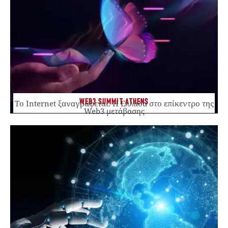
WEB3 SUMMIT ATHENS
Το Internet ξαναγράφεται. Η Ελλάδα στο επίκεντρο της
Web3 μετάβασης