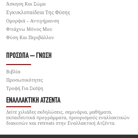
Άσκηση Και Σώμα
Εγκυκλοπαίδεια Της Φύσης
Ομορφιά – Αντιγήρανση
Φτιάχνω Μόνος Μου
Φύση Και Περιβάλλον
ΠΡΌΣΩΠΑ – ΓΝΏΣΗ
Βιβλία
Προσωπικότητες
Τροφή Για Σκέψη
ΕΝΑΛΛΑΚΤΙΚΉ ΑΤΖΈΝΤΑ
Δείτε χιλιάδες εκδηλώσεις, σεμινάρια, μαθήματα,
εκπαιδευτικά προγράμματα, προορισμούς εναλλακτικών
διακοπών και retreats στην Εναλλακτική Ατζέντα.