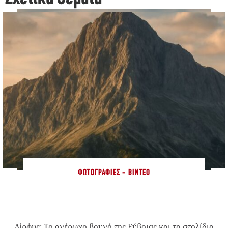
ΦΩΤΟΓΡΑΦΊΕΣ - ΒΊΝΤΕΟ
Δίρφυς: Το αγέρωχο βουνό της Εύβοιας και τα στολίδια