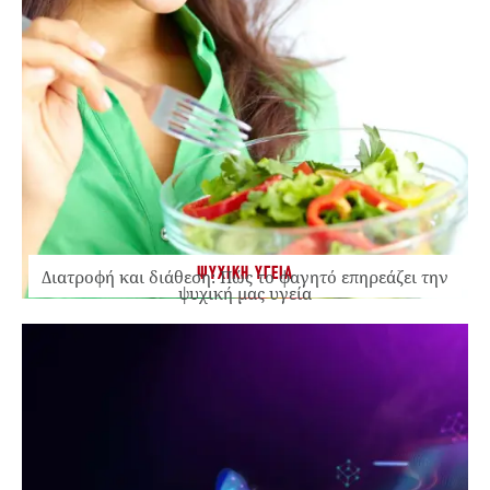
ΨΥΧΙΚΗ ΥΓΕΙΑ
Διατροφή και διάθεση: Πώς το φαγητό επηρεάζει την
ψυχική μας υγεία