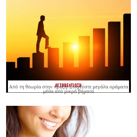
ΑΥΤΟΒΕΛΤΙΩΣΗ
Από τη θεωρία στην πράξη: Στοχεύστε μεγάλα οράματα
μέσα από μικρά βήματα