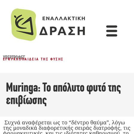
ΥΠΕΡΤΡΟΦΈΣ
ΕΓΚΥΚΛΟΠΑΊΔΕΙΑ ΤΗΣ ΦΎΣΗΣ
Muringa: Το απόλυτο φυτό της
επιβίωσης
Συχνά αναφέρεται ως το “δέντρο θαύμα”, λόγω
της μοναδικά διαφορετικής σειράς διατροφής, τις
φαρμακευτικές, και τις ιδιότητες καθαρισμού, το