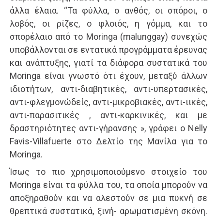
άλλα έλαια. “Τα φύλλα, ο ανθός, οι σπόροι, ο
λοβός, οι ρίζες, ο φλοιός, η γόμμα, και το
σπορέλαιο από το Moringa (malunggay) συνεχώς
υποβάλλονται σε εντατικά προγράμματα έρευνας
και ανάπτυξης, γιατί τα διάφορα συστατικά του
Moringa είναι γνωστό ότι έχουν, μεταξύ άλλων
ιδιοτήτων, αντι-διαβητικές, αντι-υπερτασικές,
αντι-φλεγμονώδείς, αντι-μικροβιακές, αντι-ιικές,
αντι-παρασιτικές , αντι-καρκινικές, και με
δραστηριότητες αντι-γήρανσης », γράφει ο Nelly
Favis-Villafuerte στο Δελτίο της Μανίλα για το
Moringa.
Ίσως το πιο χρησιμοποιούμενο στοιχείο του
Moringa είναι τα φύλλα του, τα οποία μπορούν να
αποξηραθούν και να αλεστούν σε μια πυκνή σε
θρεπτικά συστατικά, ξινή- αρωματισμένη σκόνη.