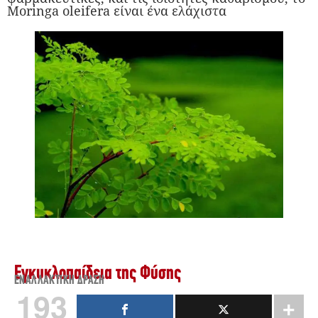
Moringa oleifera είναι ένα ελάχιστα
Εγκυκλοπαίδεια της Φύσης
ΕΝΑΛΛΑΚΤΙΚΉ ΔΡΆΣΗ
193