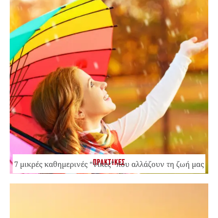
ΠΡΑΚΤΙΚΕΣ
7 μικρές καθημερινές “νίκες” που αλλάζουν τη ζωή μας