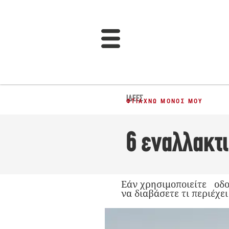
ΙΔΈΕΣ
ΦΤΙΆΧΝΩ ΜΌΝΟΣ ΜΟΥ
6 εναλλακτ
Εάν χρησιμοποιείτε οδο
να διαβάσετε τι περιέχε