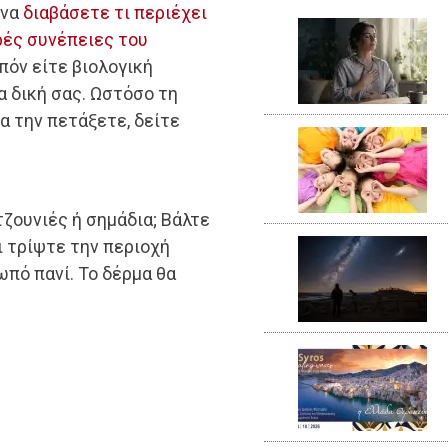
 να
διαβάσετε τι περιέχει
ρές συνέπειες του
πόν είτε βιολογική
α δική σας. Ωστόσο τη
α την πετάξετε, δείτε
ζουνιές ή σημάδια; Βάλτε
ι τρίψτε την περιοχή
ωπό πανί. Το δέρμα θα