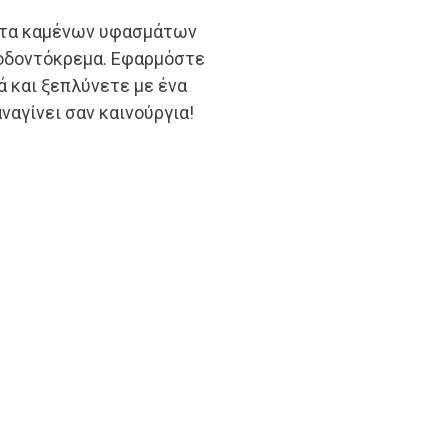
ματα καμένων υφασμάτων
η οδοντόκρεμα. Εφαρμόστε
ά και ξεπλύνετε με ένα
αναγίνει σαν καινούργια!