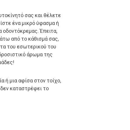
υτοκίνητό σας και θέλετε
τίστε ένα μικρό ύφασμα ή
α οδοντόκρεμας. Έπειτα,
άτω από το κάθισμά σας,
ητα του εσωτερικού του
 δροσιστικό άρωμα της
μάδες!
 ή μια αφίσα στον τοίχο,
ι δεν καταστρέφει το