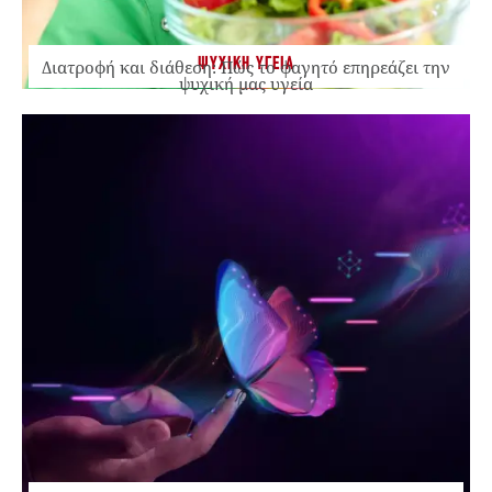
ΨΥΧΙΚΗ ΥΓΕΙΑ
Διατροφή και διάθεση: Πώς το φαγητό επηρεάζει την
ψυχική μας υγεία