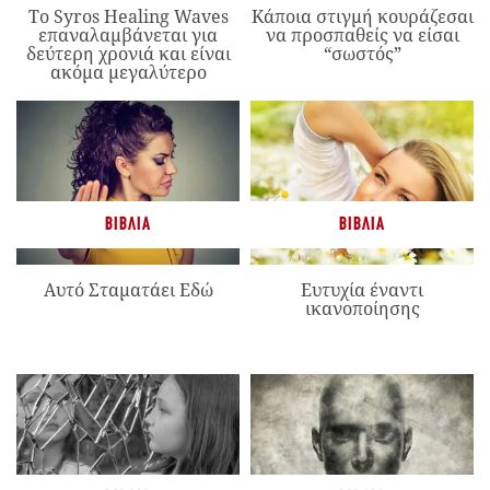
Το Syros Healing Waves
Κάποια στιγμή κουράζεσαι
επαναλαμβάνεται για
να προσπαθείς να είσαι
δεύτερη χρονιά και είναι
“σωστός”
ακόμα μεγαλύτερο
ΒΙΒΛΊΑ
ΒΙΒΛΊΑ
Αυτό Σταματάει Εδώ
Ευτυχία έναντι
ικανοποίησης