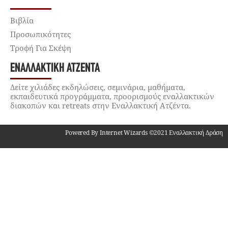
Βιβλία
Προσωπικότητες
Τροφή Για Σκέψη
ΕΝΑΛΛΑΚΤΙΚΉ ΑΤΖΈΝΤΑ
Δείτε χιλιάδες εκδηλώσεις, σεμινάρια, μαθήματα,
εκπαιδευτικά προγράμματα, προορισμούς εναλλακτικών
διακοπών και retreats στην Εναλλακτική Ατζέντα.
Powered By Internet Wizards ©2021 Εναλλακτική Δράση