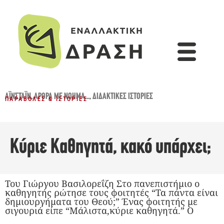
ΑΪΝΣΤΆΙΝ
,
ΆΡΘΡΑ ΜΕ ΝΌΗΜΑ...
,
ΔΙΔΑΚΤΙΚΈΣ ΙΣΤΟΡΊΕΣ
ΠΑΡΑΒΟΛΈΣ & ΙΣΤΟΡΊΕΣ
Κύριε Καθηγητά, κακό υπάρχει;
Του Γιώργου Βασιλορεΐζη Στο πανεπιστήμιο ο
καθηγητής ρώτησε τους φοιτητές “Τα πάντα είναι
δημιουργήματα του Θεού;” Ένας φοιτητής με
σιγουριά είπε “Μάλιστα,κύριε καθηγητά.” Ο