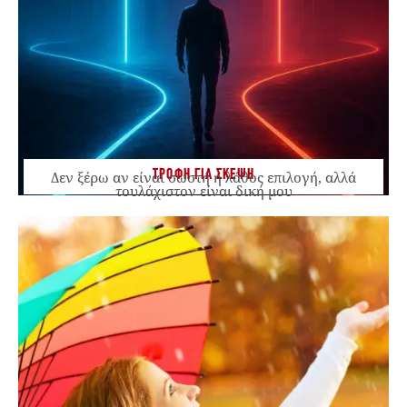
ΤΡΟΦΗ ΓΙΑ ΣΚΕΨΗ
Δεν ξέρω αν είναι σωστή ή λάθος επιλογή, αλλά
τουλάχιστον είναι δική μου