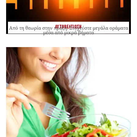
ΑΥΤΟΒΕΛΤΙΩΣΗ
Από τη θεωρία στην πράξη: Στοχεύστε μεγάλα οράματα
μέσα από μικρά βήματα