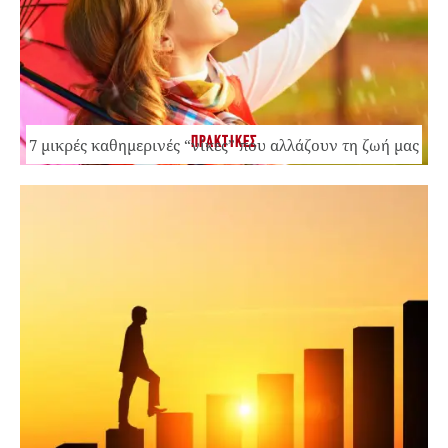
ΠΡΑΚΤΙΚΕΣ
7 μικρές καθημερινές “νίκες” που αλλάζουν τη ζωή μας