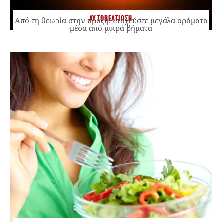
ΑΥΤΟΒΕΛΤΙΩΣΗ
Από τη θεωρία στην πράξη: Στοχεύστε μεγάλα οράματα
μέσα από μικρά βήματα