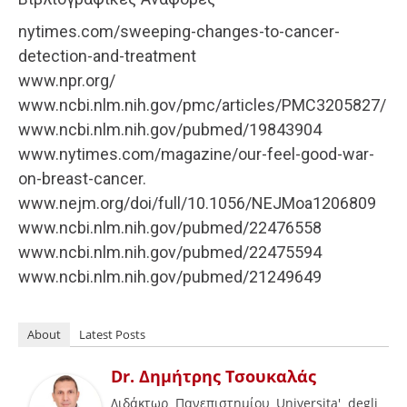
nytimes.com/sweeping-changes-to-cancer-
detection-and-treatment
www.npr.org/
www.ncbi.nlm.nih.gov/pmc/articles/PMC3205827/
www.ncbi.nlm.nih.gov/pubmed/19843904
www.nytimes.com/magazine/our-feel-good-war-
on-breast-cancer.
www.nejm.org/doi/full/10.1056/NEJMoa1206809
www.ncbi.nlm.nih.gov/pubmed/22476558
www.ncbi.nlm.nih.gov/pubmed/22475594
www.ncbi.nlm.nih.gov/pubmed/21249649
About
Latest Posts
Dr. Δημήτρης Τσουκαλάς
Διδάκτωρ Πανεπιστημίου Universita' degli