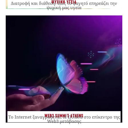
ΨΥΧΙΚΗ ΥΓΕΙΑ
Διατροφή και διάθεση: Πώς το φαγητό επηρεάζει την
ψυχική μας υγεία
WEB3 SUMMIT ATHENS
Το Internet ξαναγράφεται. Η Ελλάδα στο επίκεντρο της
Web3 μετάβασης