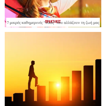
ΠΡΑΚΤΙΚΕΣ
7 μικρές καθημερινές “νίκες” που αλλάζουν τη ζωή μας