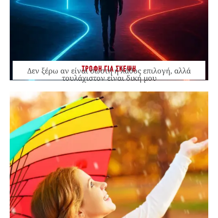
ΤΡΟΦΗ ΓΙΑ ΣΚΕΨΗ
Δεν ξέρω αν είναι σωστή ή λάθος επιλογή, αλλά
τουλάχιστον είναι δική μου