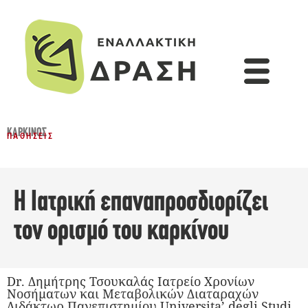
ΚΑΡΚΊΝΟΣ
ΠΑΘΉΣΕΙΣ
Η Ιατρική επαναπροσδιορίζει
τον ορισμό του καρκίνου
Dr. Δημήτρης Τσουκαλάς Iατρείο Χρονίων
Νοσήματων και Μεταβολικών Διαταραχών
Διδάκτωρ Πανεπιστημίου Universita’ degli Studi