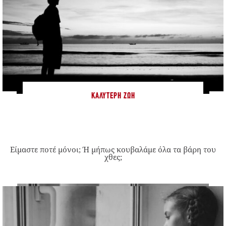
ΚΑΛΎΤΕΡΗ ΖΩΉ
Είμαστε ποτέ μόνοι; Ή μήπως κουβαλάμε όλα τα βάρη του
χθες;