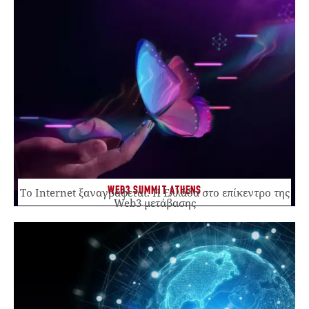
WEB3 SUMMIT ATHENS
Το Internet ξαναγράφεται. Η Ελλάδα στο επίκεντρο της
Web3 μετάβασης