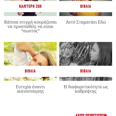
ΚΑΛΎΤΕΡΗ ΖΩΉ
ΒΙΒΛΊΑ
Κάποια στιγμή κουράζεσαι
Αυτό Σταματάει Εδώ
να προσπαθείς να είσαι
“σωστός”
ΒΙΒΛΊΑ
ΒΙΒΛΊΑ
Ευτυχία έναντι
Η διαφορετικότητα ως
ικανοποίησης
καθρέφτης