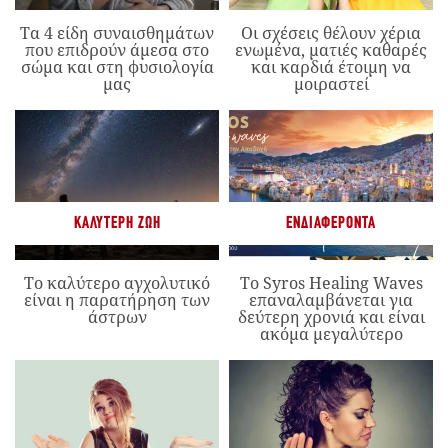
Τα 4 είδη συναισθημάτων
Οι σχέσεις θέλουν χέρια
που επιδρούν άμεσα στο
ενωμένα, ματιές καθαρές
σώμα και στη φυσιολογία
και καρδιά έτοιμη να
μας
μοιραστεί
ΚΑΛΎΤΕΡΗ ΖΩΉ
ΕΝΔΙΑΦΈΡΟΝΤΑ
Το καλύτερο αγχολυτικό
Το Syros Healing Waves
είναι η παρατήρηση των
επαναλαμβάνεται για
άστρων
δεύτερη χρονιά και είναι
ακόμα μεγαλύτερο