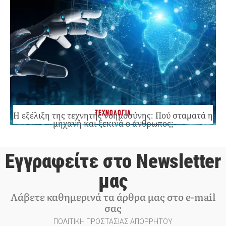
ΤΕΧΝΟΛΟΓΙΑ
Η εξέλιξη της τεχνητής νοημοσύνης: Πού σταματά η
μηχανή και ξεκινά ο άνθρωπος;
Εγγραφείτε στο Newsletter
μας
Λάβετε καθημερινά τα άρθρα μας στο e-mail
σας
ΠΟΛΙΤΙΚΗ ΠΡΟΣΤΑΣΙΑΣ ΑΠΟΡΡΗΤΟΥ