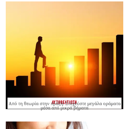
ΑΥΤΟΒΕΛΤΙΩΣΗ
Από τη θεωρία στην πράξη: Στοχεύστε μεγάλα οράματα
μέσα από μικρά βήματα