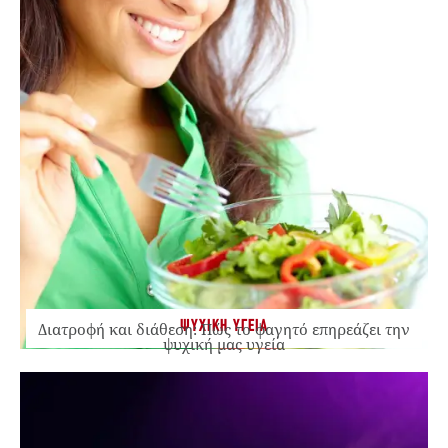
ΨΥΧΙΚΗ ΥΓΕΙΑ
Διατροφή και διάθεση: Πώς το φαγητό επηρεάζει την
ψυχική μας υγεία