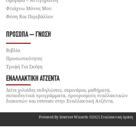
Ομορφιά – Αντιγήρανση
Φτιάχνω Μόνος Μου
Φύση Και Περιβάλλον
ΠΡΌΣΩΠΑ – ΓΝΏΣΗ
Βιβλία
Προσωπικότητες
Τροφή Για Σκέψη
ΕΝΑΛΛΑΚΤΙΚΉ ΑΤΖΈΝΤΑ
Δείτε χιλιάδες εκδηλώσεις, σεμινάρια, μαθήματα,
εκπαιδευτικά προγράμματα, προορισμούς εναλλακτικών
διακοπών και retreats στην Εναλλακτική Ατζέντα.
Powered By Internet Wizards ©2021 Εναλλακτική Δράση