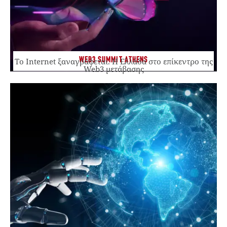
WEB3 SUMMIT ATHENS
Το Internet ξαναγράφεται. Η Ελλάδα στο επίκεντρο της
Web3 μετάβασης