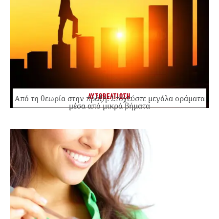
ΑΥΤΟΒΕΛΤΙΩΣΗ
Από τη θεωρία στην πράξη: Στοχεύστε μεγάλα οράματα
μέσα από μικρά βήματα