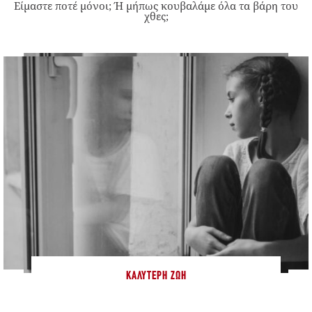
Είμαστε ποτέ μόνοι; Ή μήπως κουβαλάμε όλα τα βάρη του
χθες;
ΚΑΛΎΤΕΡΗ ΖΩΉ