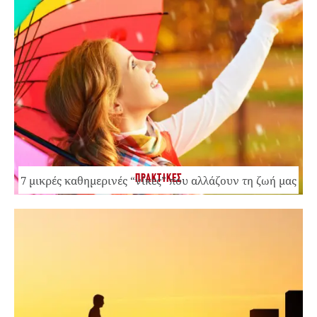
ΠΡΑΚΤΙΚΕΣ
7 μικρές καθημερινές “νίκες” που αλλάζουν τη ζωή μας