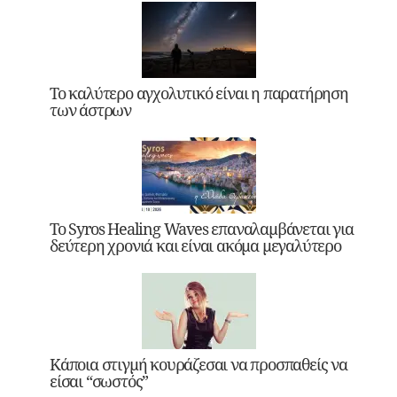
Το καλύτερο αγχολυτικό είναι η παρατήρηση
των άστρων
Το Syros Healing Waves επαναλαμβάνεται για
δεύτερη χρονιά και είναι ακόμα μεγαλύτερο
Κάποια στιγμή κουράζεσαι να προσπαθείς να
είσαι “σωστός”