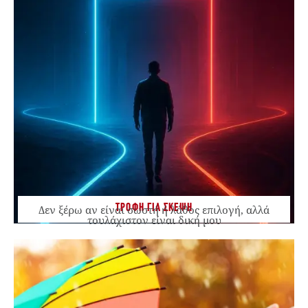
ΤΡΟΦΗ ΓΙΑ ΣΚΕΨΗ
Δεν ξέρω αν είναι σωστή ή λάθος επιλογή, αλλά
τουλάχιστον είναι δική μου