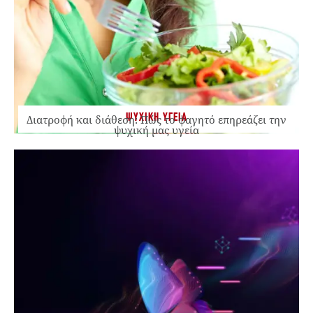
ΨΥΧΙΚΗ ΥΓΕΙΑ
Διατροφή και διάθεση: Πώς το φαγητό επηρεάζει την
ψυχική μας υγεία