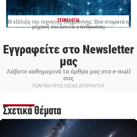
ΤΕΧΝΟΛΟΓΙΑ
Η εξέλιξη της τεχνητής νοημοσύνης: Πού σταματά η
μηχανή και ξεκινά ο άνθρωπος;
Εγγραφείτε στο Newsletter
μας
Λάβετε καθημερινά τα άρθρα μας στο e-mail
σας
ΠΟΛΙΤΙΚΗ ΠΡΟΣΤΑΣΙΑΣ ΑΠΟΡΡΗΤΟΥ
Σχετικά Θέματα