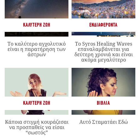
ΚΑΛΎΤΕΡΗ ΖΩΉ
ΕΝΔΙΑΦΈΡΟΝΤΑ
Το καλύτερο αγχολυτικό
Το Syros Healing Waves
είναι η παρατήρηση των
επαναλαμβάνεται για
άστρων
δεύτερη χρονιά και είναι
ακόμα μεγαλύτερο
ΚΑΛΎΤΕΡΗ ΖΩΉ
ΒΙΒΛΊΑ
Κάποια στιγμή κουράζεσαι
Αυτό Σταματάει Εδώ
να προσπαθείς να είσαι
“σωστός”