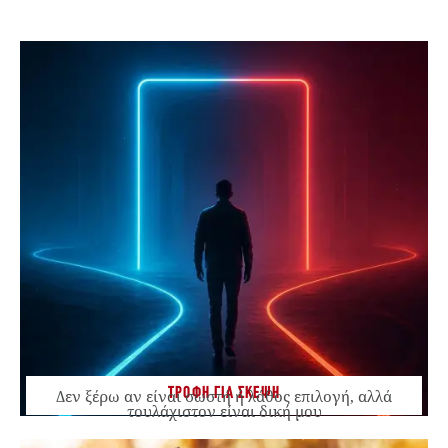
ΤΡΟΦΗ ΓΙΑ ΣΚΕΨΗ
Δεν ξέρω αν είναι σωστή ή λάθος επιλογή, αλλά
τουλάχιστον είναι δική μου