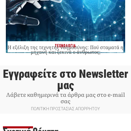
ΤΕΧΝΟΛΟΓΙΑ
Η εξέλιξη της τεχνητής νοημοσύνης: Πού σταματά η
μηχανή και ξεκινά ο άνθρωπος;
Εγγραφείτε στο Newsletter
μας
Λάβετε καθημερινά τα άρθρα μας στο e-mail
σας
ΠΟΛΙΤΙΚΗ ΠΡΟΣΤΑΣΙΑΣ ΑΠΟΡΡΗΤΟΥ