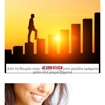
ΑΥΤΟΒΕΛΤΙΩΣΗ
Από τη θεωρία στην πράξη: Στοχεύστε μεγάλα οράματα
μέσα από μικρά βήματα