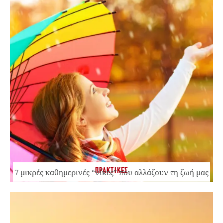
ΠΡΑΚΤΙΚΕΣ
7 μικρές καθημερινές “νίκες” που αλλάζουν τη ζωή μας