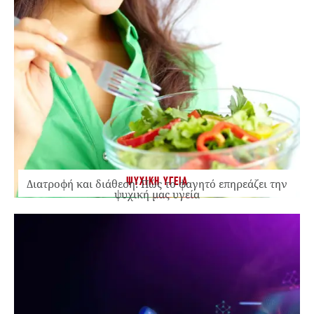
ΨΥΧΙΚΗ ΥΓΕΙΑ
Διατροφή και διάθεση: Πώς το φαγητό επηρεάζει την
ψυχική μας υγεία