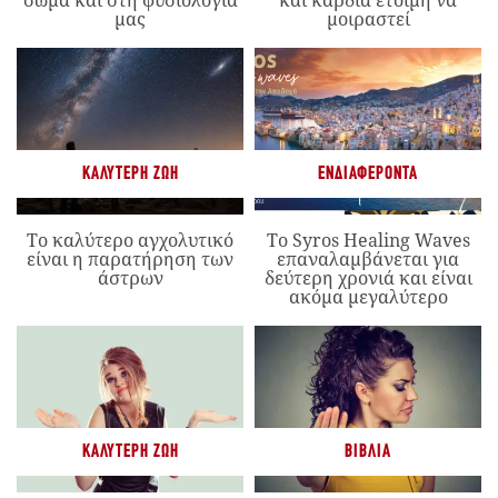
σώμα και στη φυσιολογία
και καρδιά έτοιμη να
μας
μοιραστεί
ΚΑΛΎΤΕΡΗ ΖΩΉ
ΕΝΔΙΑΦΈΡΟΝΤΑ
Το καλύτερο αγχολυτικό
Το Syros Healing Waves
είναι η παρατήρηση των
επαναλαμβάνεται για
άστρων
δεύτερη χρονιά και είναι
ακόμα μεγαλύτερο
ΚΑΛΎΤΕΡΗ ΖΩΉ
ΒΙΒΛΊΑ