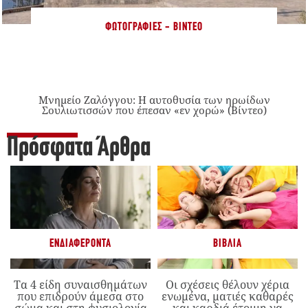
ΦΩΤΟΓΡΑΦΊΕΣ - ΒΊΝΤΕΟ
Μνημείο Ζαλόγγου: Η αυτοθυσία των ηρωίδων
Σουλιωτισσών που έπεσαν «εν χορώ» (Βίντεο)
Πρόσφατα Άρθρα
ΕΝΔΙΑΦΈΡΟΝΤΑ
ΒΙΒΛΊΑ
Τα 4 είδη συναισθημάτων
Οι σχέσεις θέλουν χέρια
που επιδρούν άμεσα στο
ενωμένα, ματιές καθαρές