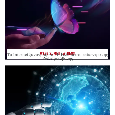
WEB3 SUMMIT ATHENS
Το Internet ξαναγράφεται. Η Ελλάδα στο επίκεντρο της
Web3 μετάβασης