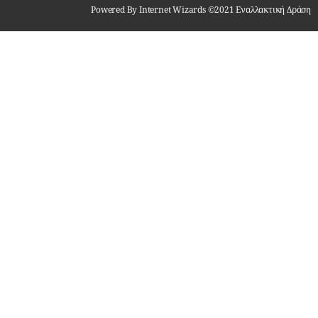
Powered By Internet Wizards ©2021 Εναλλακτική Δράση