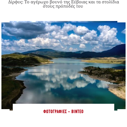
Δίρφυς: Το αγέρωχο βουνό της Εύβοιας και τα στολίδια
στους πρόποδές του
ΦΩΤΟΓΡΑΦΊΕΣ - ΒΊΝΤΕΟ