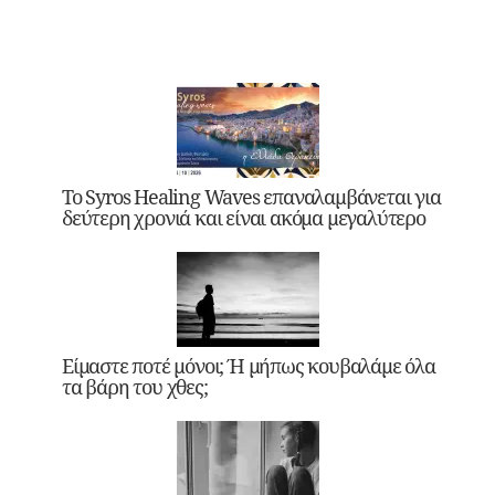
Το Syros Healing Waves επαναλαμβάνεται για
δεύτερη χρονιά και είναι ακόμα μεγαλύτερο
Είμαστε ποτέ μόνοι; Ή μήπως κουβαλάμε όλα
τα βάρη του χθες;