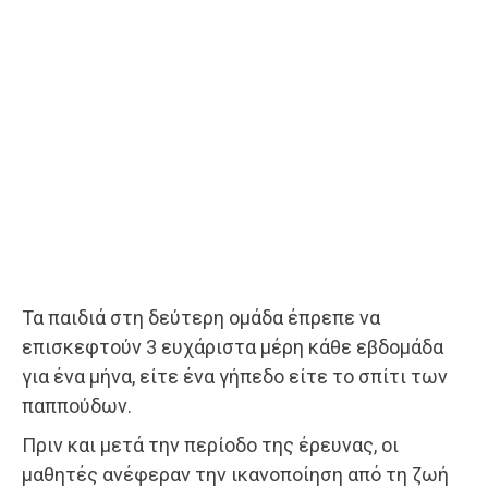
Τα παιδιά στη δεύτερη ομάδα έπρεπε να
επισκεφτούν 3 ευχάριστα μέρη κάθε εβδομάδα
για ένα μήνα, είτε ένα γήπεδο είτε το σπίτι των
παππούδων.
Πριν και μετά την περίοδο της έρευνας, οι
μαθητές ανέφεραν την ικανοποίηση από τη ζωή