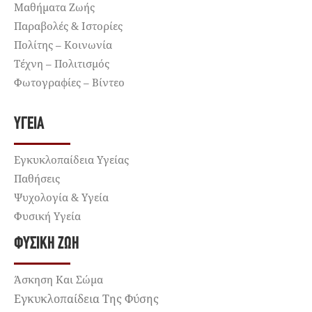
Μαθήματα Ζωής
Παραβολές & Ιστορίες
Πολίτης – Κοινωνία
Τέχνη – Πολιτισμός
Φωτογραφίες – Βίντεο
ΥΓΕΊΑ
Εγκυκλοπαίδεια Υγείας
Παθήσεις
Ψυχολογία & Υγεία
Φυσική Υγεία
ΦΥΣΙΚΉ ΖΩΉ
Άσκηση Και Σώμα
Εγκυκλοπαίδεια Της Φύσης