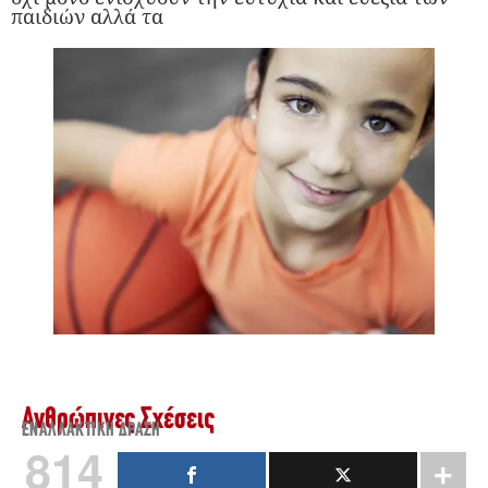
παιδιών αλλά τα
Ανθρώπινες Σχέσεις
ΕΝΑΛΛΑΚΤΙΚΉ ΔΡΆΣΗ
814