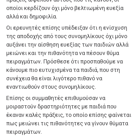
οποίοι κερδίζουν όχι μόνο βελτιωμένη ευεξία
αλλά και δημοφιλία.
Οι ερευνητές επίσης υπέδειξαν ότι η ενίσχυση
της αποδοχής από τους συνομηλίκους όχι μόνο
αυξάνει την αίσθηση ευεξίας των παιδιών αλλά
μειώνει και την πιθανότητα να πέσουν θύμα
πειραγμάτων. Πρόσθεσε ότι προσπαθούμε να
κάνουμε πιο ευτυχισμένα τα παιδιά, που στη
συνέχεια θα είναι λιγότερο πιθανό να
εναντιωθούν στους συνομηλίκους.
Επίσης οι συμμαθητές επιθυμούσαν να
μοιραστούν δραστηριότητες με παιδιά που
έκαναν καλές πράξεις, το οποίο επίσης φαίνεται
πως μειώνει τις πιθανότητες να γίνουν θύματα
πειραγμάτων.