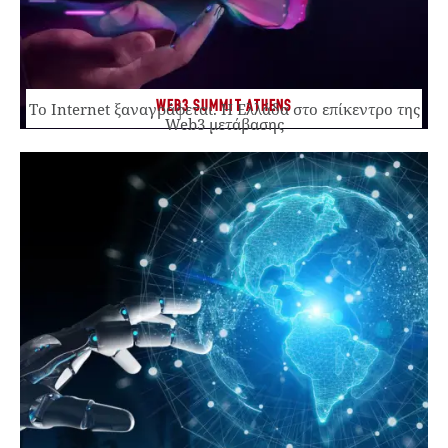
WEB3 SUMMIT ATHENS
Το Internet ξαναγράφεται. Η Ελλάδα στο επίκεντρο της
Web3 μετάβασης