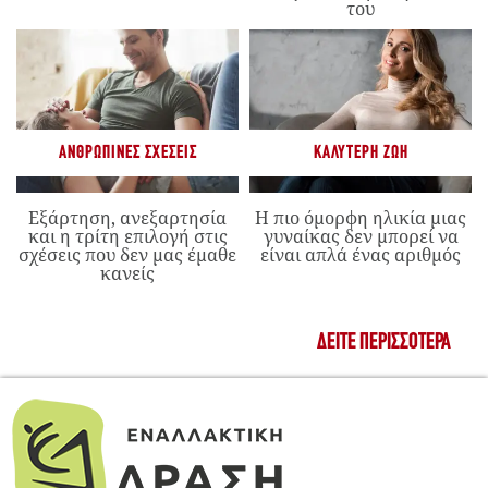
του
ΑΝΘΡΏΠΙΝΕΣ ΣΧΈΣΕΙΣ
ΚΑΛΎΤΕΡΗ ΖΩΉ
Εξάρτηση, ανεξαρτησία
Η πιο όμορφη ηλικία μιας
και η τρίτη επιλογή στις
γυναίκας δεν μπορεί να
σχέσεις που δεν μας έμαθε
είναι απλά ένας αριθμός
κανείς
ΔΕΊΤΕ ΠΕΡΙΣΣΌΤΕΡΑ