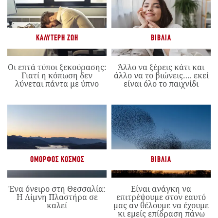
ΚΑΛΎΤΕΡΗ ΖΩΉ
ΒΙΒΛΊΑ
Οι επτά τύποι ξεκούρασης:
Άλλο να ξέρεις κάτι και
Γιατί η κόπωση δεν
άλλο να το βιώνεις…. εκεί
λύνεται πάντα με ύπνο
είναι όλο το παιχνίδι
ΌΜΟΡΦΟΣ ΚΌΣΜΟΣ
ΒΙΒΛΊΑ
Ένα όνειρο στη Θεσσαλία:
Είναι ανάγκη να
Η Λίμνη Πλαστήρα σε
επιτρέψουμε στον εαυτό
καλεί
μας αν θέλουμε να έχουμε
κι εμείς επίδραση πάνω