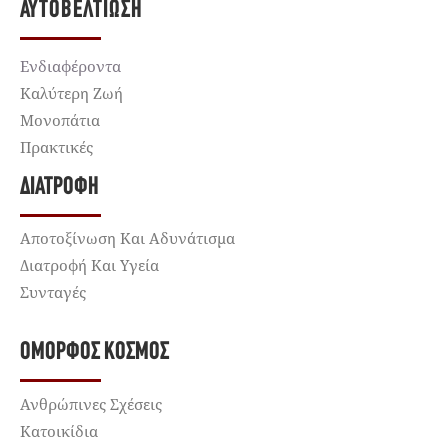
ΑΥΤΟΒΕΛΤΊΩΣΗ
Ενδιαφέροντα
Καλύτερη Ζωή
Μονοπάτια
Πρακτικές
ΔΙΑΤΡΟΦΉ
Αποτοξίνωση Και Αδυνάτισμα
Διατροφή Και Υγεία
Συνταγές
ΌΜΟΡΦΟΣ ΚΌΣΜΟΣ
Ανθρώπινες Σχέσεις
Κατοικίδια