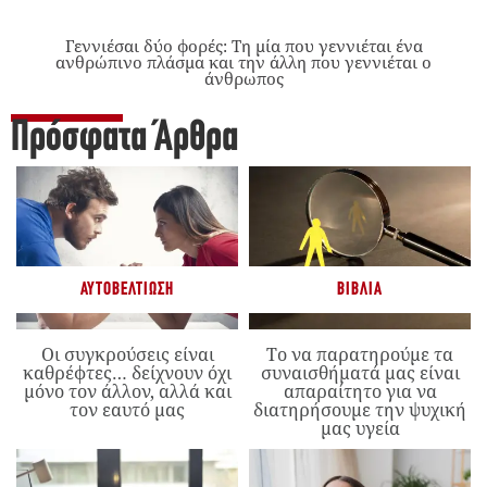
Γεννιέσαι δύο φορές: Tη μία που γεννιέται ένα
ανθρώπινο πλάσμα και την άλλη που γεννιέται ο
άνθρωπος
Πρόσφατα Άρθρα
ΑΥΤΟΒΕΛΤΊΩΣΗ
ΒΙΒΛΊΑ
Οι συγκρούσεις είναι
Το να παρατηρούμε τα
καθρέφτες… δείχνουν όχι
συναισθήματά μας είναι
μόνο τον άλλον, αλλά και
απαραίτητο για να
τον εαυτό μας
διατηρήσουμε την ψυχική
μας υγεία