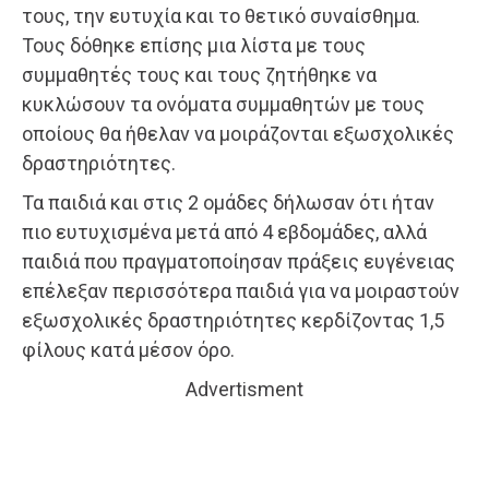
τους, την ευτυχία και το θετικό συναίσθημα.
Τους δόθηκε επίσης μια λίστα με τους
συμμαθητές τους και τους ζητήθηκε να
κυκλώσουν τα ονόματα συμμαθητών με τους
οποίους θα ήθελαν να μοιράζονται εξωσχολικές
δραστηριότητες.
Τα παιδιά και στις 2 ομάδες δήλωσαν ότι ήταν
πιο ευτυχισμένα μετά από 4 εβδομάδες, αλλά
παιδιά που πραγματοποίησαν πράξεις ευγένειας
επέλεξαν περισσότερα παιδιά για να μοιραστούν
εξωσχολικές δραστηριότητες κερδίζοντας 1,5
φίλους κατά μέσον όρο.
Advertisment