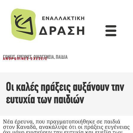
ΓΟΝΕΊΣ
,
ΈΡΕΥΝΕΣ
,
ΟΙΚΟΓΈΝΕΙΑ
,
ΠΑΙΔΙΆ
ΑΝΘΡΏΠΙΝΕΣ ΣΧΈΣΕΙΣ
Οι καλές πράξεις αυξάνουν την
ευτυχία των παιδιών
Νέα έρευνα, που πραγματοποιήθηκε σε παιδιά
στον Καναδά, ανακάλυψε ότι οι πράξεις ευγένειας
όχι μόνο ενισχύουν την ευτυχία και ευεξία των