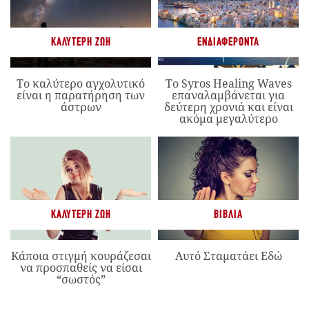
ΚΑΛΎΤΕΡΗ ΖΩΉ
ΕΝΔΙΑΦΈΡΟΝΤΑ
Το καλύτερο αγχολυτικό
Το Syros Healing Waves
είναι η παρατήρηση των
επαναλαμβάνεται για
άστρων
δεύτερη χρονιά και είναι
ακόμα μεγαλύτερο
ΚΑΛΎΤΕΡΗ ΖΩΉ
ΒΙΒΛΊΑ
Κάποια στιγμή κουράζεσαι
Αυτό Σταματάει Εδώ
να προσπαθείς να είσαι
“σωστός”