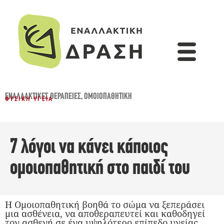
ΕΝΑΛΛΑΚΤΙΚΈΣ ΘΕΡΑΠΕΊΕΣ
,
ΟΜΟΙΟΠΑΘΗΤΙΚΉ
ΦΥΣΙΚΉ ΥΓΕΊΑ
7 λόγοι να κάνει κάποιος
ομοιοπαθητική στο παιδί του
Η Ομοιοπαθητική βοηθά το σώμα να ξεπεράσει
μια ασθένεια, να αποθεραπευτεί και καθοδηγεί
τον ασθενή σε ένα υψηλότερο επίπεδο υγείας.