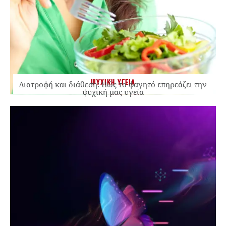
ΨΥΧΙΚΗ ΥΓΕΙΑ
Διατροφή και διάθεση: Πώς το φαγητό επηρεάζει την
ψυχική μας υγεία