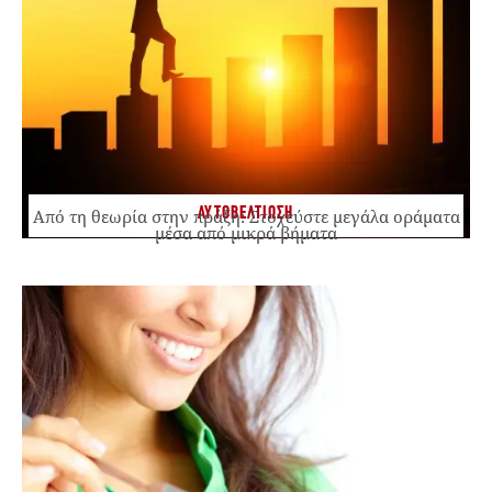
ΑΥΤΟΒΕΛΤΙΩΣΗ
Από τη θεωρία στην πράξη: Στοχεύστε μεγάλα οράματα
μέσα από μικρά βήματα