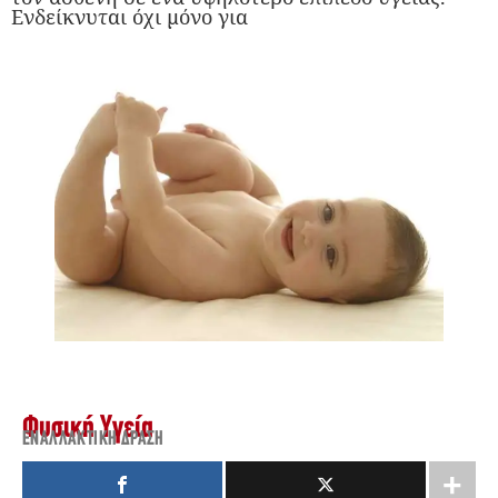
Ενδείκνυται όχι μόνο για
Φυσική Υγεία
ΕΝΑΛΛΑΚΤΙΚΉ ΔΡΆΣΗ