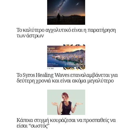
Το καλύτερο αγχολυτικό είναι η παρατήρηση
των άστρων
Το Syros Healing Waves επαναλαμβάνεται για
δεύτερη χρονιά και είναι ακόμα μεγαλύτερο
Κάποια στιγμή κουράζεσαι να προσπαθείς να
είσαι “σωστός”