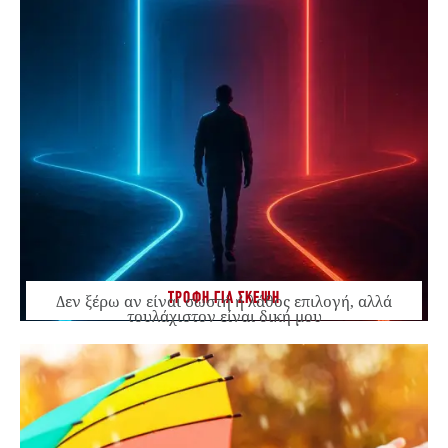
ΤΡΟΦΗ ΓΙΑ ΣΚΕΨΗ
Δεν ξέρω αν είναι σωστή ή λάθος επιλογή, αλλά
τουλάχιστον είναι δική μου