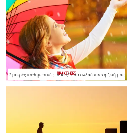
ΠΡΑΚΤΙΚΕΣ
7 μικρές καθημερινές “νίκες” που αλλάζουν τη ζωή μας