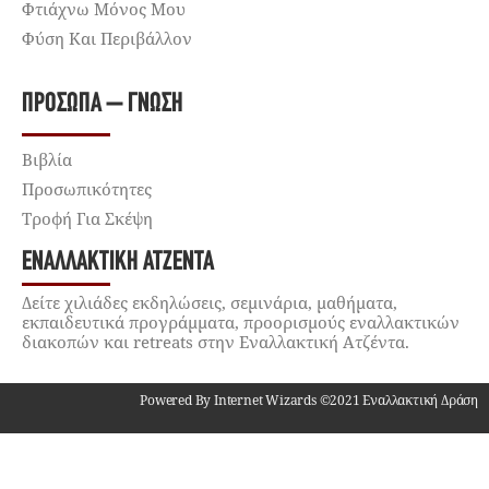
Φτιάχνω Μόνος Μου
Φύση Και Περιβάλλον
ΠΡΌΣΩΠΑ – ΓΝΏΣΗ
Βιβλία
Προσωπικότητες
Τροφή Για Σκέψη
ΕΝΑΛΛΑΚΤΙΚΉ ΑΤΖΈΝΤΑ
Δείτε χιλιάδες εκδηλώσεις, σεμινάρια, μαθήματα,
εκπαιδευτικά προγράμματα, προορισμούς εναλλακτικών
διακοπών και retreats στην Εναλλακτική Ατζέντα.
Powered By Internet Wizards ©2021 Εναλλακτική Δράση