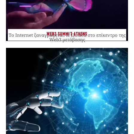
WEB3 SUMMIT ATHENS
Το Internet ξαναγράφεται. Η Ελλάδα στο επίκεντρο της
Web3 μετάβασης