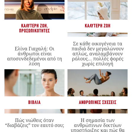
ΚΑΛΎΤΕΡΗ ΖΩΉ
,
ΚΑΛΎΤΕΡΗ ΖΩΉ
ΠΡΟΣΩΠΙΚΌΤΗΤΕΣ
Σε κάθε οικογένεια τα
Ελίνα Γιαχαλή: Οι
παιδιά δεν μεγαλώνουν
άνθρωποι είναι
απλώς, αναλαμβάνουν
αποσυνδεδεμένοι από τη
ρόλους… πολλές φορές
λύση
χωρίς επιλογή
ΒΙΒΛΊΑ
ΑΝΘΡΏΠΙΝΕΣ ΣΧΈΣΕΙΣ
Πώς νιώθεις όταν
Η σημασία των
“διαβάζεις” τον εαυτό σου;
ανθρώπινων δικτύων
υποστήριξης και πώς θα