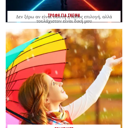
ΤΡΟΦΗ ΓΙΑ ΣΚΕΨΗ
Δεν ξέρω αν είναι σωστή ή λάθος επιλογή, αλλά
τουλάχιστον είναι δική μου