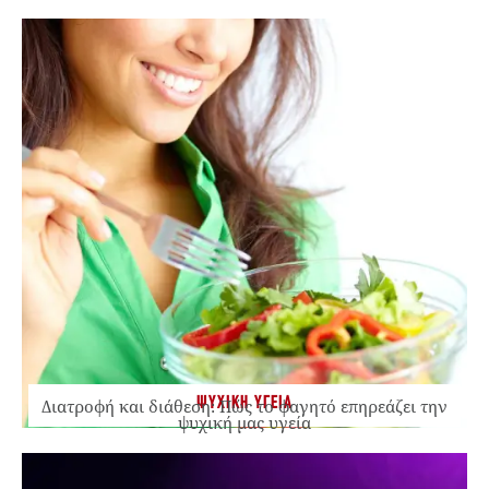
ΨΥΧΙΚΗ ΥΓΕΙΑ
Διατροφή και διάθεση: Πώς το φαγητό επηρεάζει την
ψυχική μας υγεία