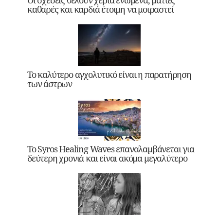
Οι σχέσεις θέλουν χέρια ενωμένα, ματιές
καθαρές και καρδιά έτοιμη να μοιραστεί
Το καλύτερο αγχολυτικό είναι η παρατήρηση
των άστρων
Το Syros Healing Waves επαναλαμβάνεται για
δεύτερη χρονιά και είναι ακόμα μεγαλύτερο