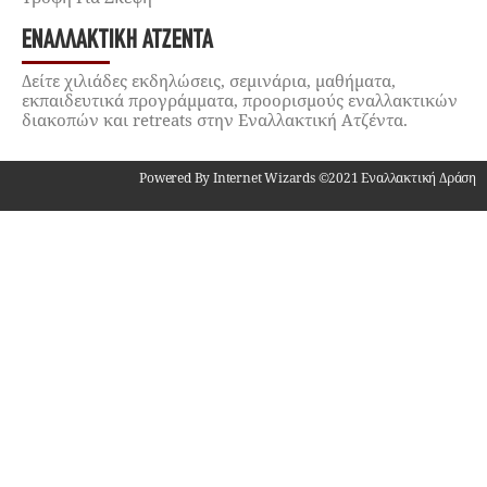
ΕΝΑΛΛΑΚΤΙΚΉ ΑΤΖΈΝΤΑ
Δείτε χιλιάδες εκδηλώσεις, σεμινάρια, μαθήματα,
εκπαιδευτικά προγράμματα, προορισμούς εναλλακτικών
διακοπών και retreats στην Εναλλακτική Ατζέντα.
Powered By Internet Wizards ©2021 Εναλλακτική Δράση