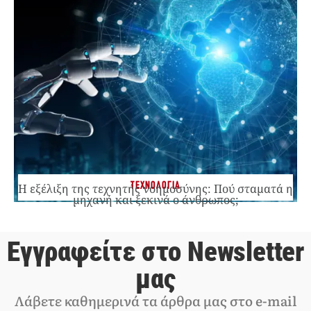
ΤΕΧΝΟΛΟΓΙΑ
Η εξέλιξη της τεχνητής νοημοσύνης: Πού σταματά η
μηχανή και ξεκινά ο άνθρωπος;
Εγγραφείτε στο Newsletter
μας
Λάβετε καθημερινά τα άρθρα μας στο e-mail