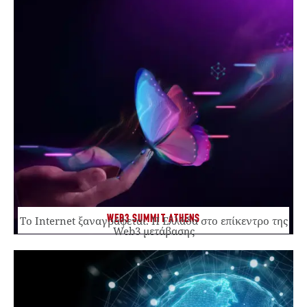
WEB3 SUMMIT ATHENS
Το Internet ξαναγράφεται. Η Ελλάδα στο επίκεντρο της
Web3 μετάβασης