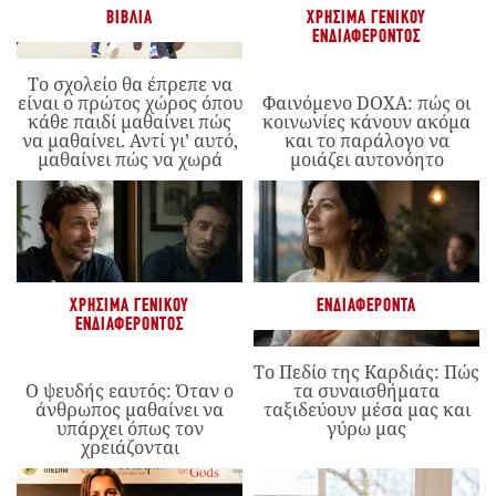
ΒΙΒΛΊΑ
ΧΡΉΣΙΜΑ ΓΕΝΙΚΟΎ
ΕΝΔΙΑΦΈΡΟΝΤΟΣ
Το σχολείο θα έπρεπε να
είναι ο πρώτος χώρος όπου
Φαινόμενο DOXA: πώς οι
κάθε παιδί μαθαίνει πώς
κοινωνίες κάνουν ακόμα
να μαθαίνει. Αντί γι’ αυτό,
και το παράλογο να
μαθαίνει πώς να χωρά
μοιάζει αυτονόητο
ΧΡΉΣΙΜΑ ΓΕΝΙΚΟΎ
ΕΝΔΙΑΦΈΡΟΝΤΑ
ΕΝΔΙΑΦΈΡΟΝΤΟΣ
Το Πεδίο της Καρδιάς: Πώς
Ο ψευδής εαυτός: Όταν ο
τα συναισθήματα
άνθρωπος μαθαίνει να
ταξιδεύουν μέσα μας και
υπάρχει όπως τον
γύρω μας
χρειάζονται