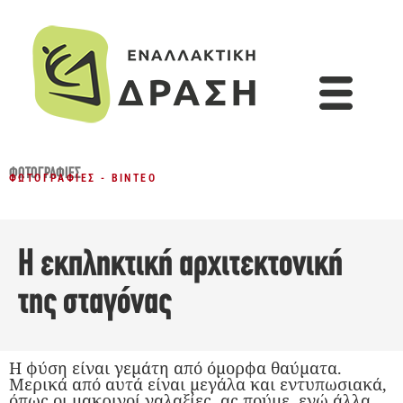
ΦΩΤΟΓΡΑΦΊΕΣ
ΦΩΤΟΓΡΑΦΊΕΣ - ΒΊΝΤΕΟ
Η εκπληκτική αρχιτεκτονική
της σταγόνας
Η φύση είναι γεμάτη από όμορφα θαύματα.
Μερικά από αυτά είναι μεγάλα και εντυπωσιακά,
όπως οι μακρινοί γαλαξίες, ας πούμε, ενώ άλλα