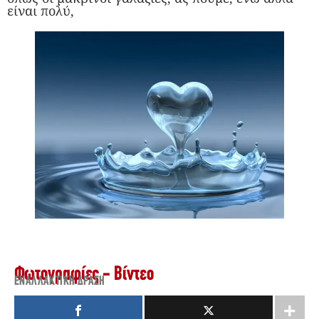
είναι πολύ,
Φωτογραφίες - Βίντεο
ΕΝΑΛΛΑΚΤΙΚΉ ΔΡΆΣΗ