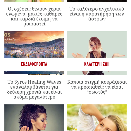
Οι σχέσεις θέλουν χέρια
Το καλύτερο αγχολυτικό
ενωμένα, ματιές καθαρές
είναι η παρατήρηση των
και καρδιά έτοιμη να
άστρων
μοιραστεί
ΕΝΔΙΑΦΈΡΟΝΤΑ
ΚΑΛΎΤΕΡΗ ΖΩΉ
Το Syros Healing Waves
Κάποια στιγμή κουράζεσαι
επαναλαμβάνεται για
να προσπαθείς να είσαι
δεύτερη χρονιά και είναι
“σωστός”
ακόμα μεγαλύτερο