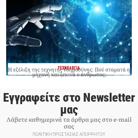
ΤΕΧΝΟΛΟΓΙΑ
Η εξέλιξη της τεχνητής νοημοσύνης: Πού σταματά η
μηχανή και ξεκινά ο άνθρωπος;
Εγγραφείτε στο Newsletter
μας
Λάβετε καθημερινά τα άρθρα μας στο e-mail
σας
ΠΟΛΙΤΙΚΗ ΠΡΟΣΤΑΣΙΑΣ ΑΠΟΡΡΗΤΟΥ