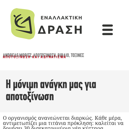
ANDREAS MORITZ
,
ΑΠΟΤΟΞΊΝΩΣΗ
,
ΒΙΒΛΊΟ
,
ΤΟΞΊΝΕΣ
ΑΠΟΤΟΞΊΝΩΣΗ ΚΑΙ ΑΔΥΝΆΤΙΣΜΑ
Η μόνιμη ανάγκη μας για
αποτοξίνωση
Ο οργανισμός ανανεώνεται διαρκώς. Κάθε μέρα,
αντιμετωπίζει μια τιτάνια πρόκληση: καλείται να
δομήσει 30 δισεκατομμύρια νέα κύτταρα