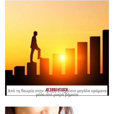
ΑΥΤΟΒΕΛΤΙΩΣΗ
Από τη θεωρία στην πράξη: Στοχεύστε μεγάλα οράματα
μέσα από μικρά βήματα