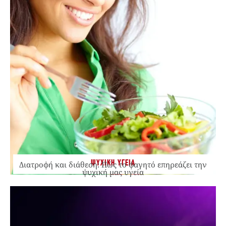
ΨΥΧΙΚΗ ΥΓΕΙΑ
Διατροφή και διάθεση: Πώς το φαγητό επηρεάζει την
ψυχική μας υγεία