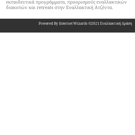
εκπαιδευτικά προγράμματα, προορισμούς εναλλακτικών
διακοπών και retreats στην Εναλλακτική Ατζέντα.
Powered By Internet Wizards ©2021 Εναλλακτική Δράση