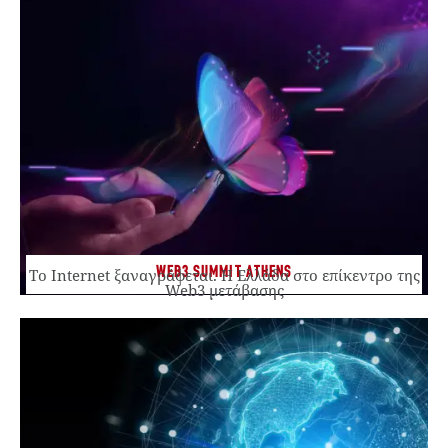
WEB3 SUMMIT ATHENS
Το Internet ξαναγράφεται. Η Ελλάδα στο επίκεντρο της
Web3 μετάβασης