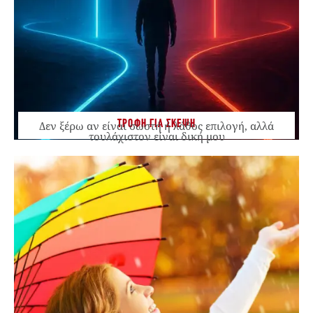
ΤΡΟΦΗ ΓΙΑ ΣΚΕΨΗ
Δεν ξέρω αν είναι σωστή ή λάθος επιλογή, αλλά
τουλάχιστον είναι δική μου