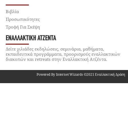
Βιβλία
Προσωπικότητες
Τροφή Για Σκέψη
ΕΝΑΛΛΑΚΤΙΚΉ ΑΤΖΈΝΤΑ
Δείτε χιλιάδες εκδηλώσεις, σεμινάρια, μαθήματα,
εκπαιδευτικά προγράμματα, προορισμούς εναλλακτικών
διακοπών και retreats στην Εναλλακτική Ατζέντα.
Powered By Internet Wizards ©2021 Εναλλακτική Δράση