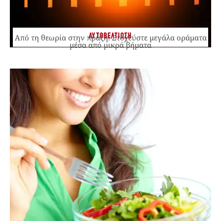
ΑΥΤΟΒΕΛΤΙΩΣΗ
Από τη θεωρία στην πράξη: Στοχεύστε μεγάλα οράματα
μέσα από μικρά βήματα