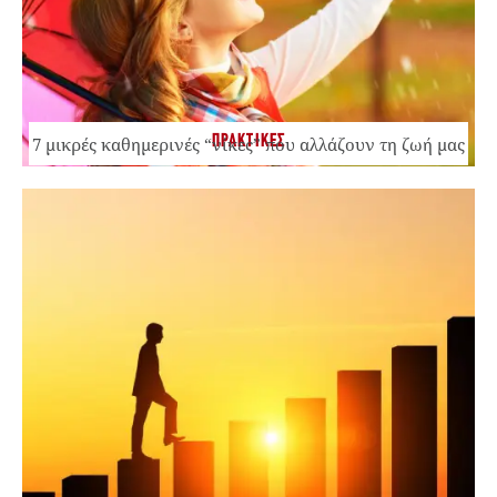
ΠΡΑΚΤΙΚΕΣ
7 μικρές καθημερινές “νίκες” που αλλάζουν τη ζωή μας