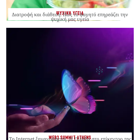
ΨΥΧΙΚΗ ΥΓΕΙΑ
Διατροφή και διάθεση: Πώς το φαγητό επηρεάζει την
ψυχική μας υγεία
WEB3 SUMMIT ATHENS
Το Internet ξαναγράφεται. Η Ελλάδα στο επίκεντρο της