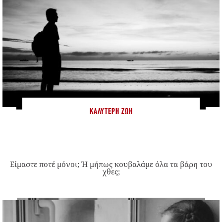
ΚΑΛΎΤΕΡΗ ΖΩΉ
Είμαστε ποτέ μόνοι; Ή μήπως κουβαλάμε όλα τα βάρη του
χθες;