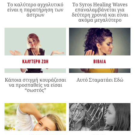
Το καλύτερο αγχολυτικό
Το Syros Healing Waves
είναι η παρατήρηση των
επαναλαμβάνεται για
άστρων
δεύτερη χρονιά και είναι
ακόμα μεγαλύτερο
ΚΑΛΎΤΕΡΗ ΖΩΉ
ΒΙΒΛΊΑ
Κάποια στιγμή κουράζεσαι
Αυτό Σταματάει Εδώ
να προσπαθείς να είσαι
“σωστός”