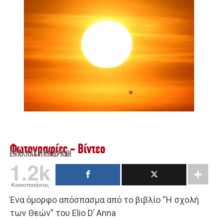
Φωτογραφίες - Βίντεο
ΕΝΑΛΛΑΚΤΙΚΉ ΔΡΆΣΗ
1.2k
Κοινοποιήσεις
Ένα όμορφο απόσπασμα από το βιβλίο “Η σχολή
των Θεών” του Elio D’ Anna