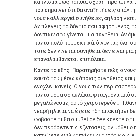
κάπνισμα έως κάποια σχέση- πρέπει να τ
που σημαίνει ότι θα αναζητήσεις απάντη
νους καλλιεργεί συνήθειες, δηλαδή γιατί
Αν πλένεις τα δόντια σου αφηρημένος, τ
δοντιών σου γίνεται μια συνήθεια. Αν ό
πάντα πολύ προσεκτικά, δίνοντας όλη σο
τότε δεν γίνεται συνήθεια, δεν είναι μια
επαναλαμβάνεται επιπόλαια.
Κάντε το εξής: Παρατηρήστε πώς ο νους 
εαυτό του μέσω κάποιας συνήθειας και μ
ενοχλεί κανείς. Ο νους των περισσότε
πάντα μέσα σε αυλάκια φτιαγμένα από σ
μεγαλώνουμε, αυτό χειροτερεύει. Πιθανώ
νεαρή ηλικία, να έχετε ήδη αποκτήσει δ
φοβάστε τι θα συμβεί αν δεν κάνετε ό,τι 
δεν περάσετε τις εξετάσεις, αν μάθει ο 
καπνίζετε ενώ καπνίζει κι αυτός κ.ο.κ. Κ