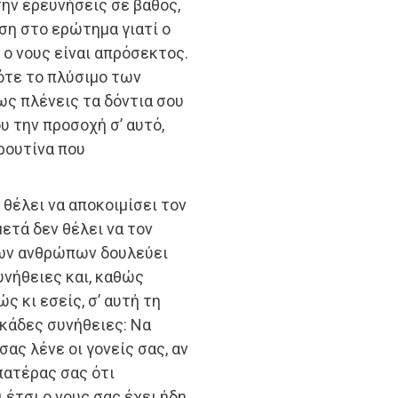
ην ερευνήσεις σε βάθος,
ση στο ερώτημα γιατί ο
 ο νους είναι απρόσεκτος.
ότε το πλύσιμο των
μως πλένεις τα δόντια σου
υ την προσοχή σ’ αυτό,
 ρουτίνα που
θέλει να αποκοιμίσει τον
ετά δεν θέλει να τον
ρων ανθρώπων δουλεύει
υνήθειες και, καθώς
ς κι εσείς, σ’ αυτή τη
εκάδες συνήθειες: Να
σας λένε οι γονείς σας, αν
πατέρας σας ότι
ι έτσι ο νους σας έχει ήδη