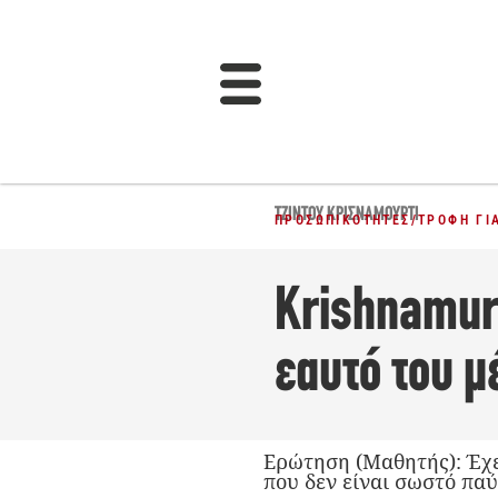
ΤΖΊΝΤΟΥ ΚΡΙΣΝΑΜΟΎΡΤΙ
ΠΡΟΣΩΠΙΚΌΤΗΤΕΣ
/
ΤΡΟΦΉ ΓΙ
Krishnamurt
εαυτό του 
Ερώτηση (Μαθητής): Έχετ
που δεν είναι σωστό παύ