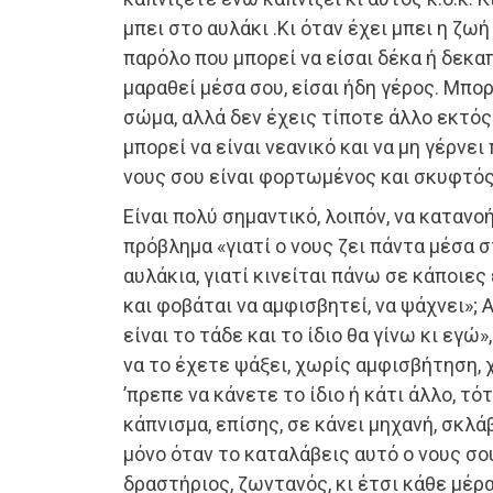
μπει στο αυλάκι .Κι όταν έχει μπει η ζωή
παρόλο που μπορεί να είσαι δέκα ή δεκα
μαραθεί μέσα σου, είσαι ήδη γέρος. Μπορ
σώμα, αλλά δεν έχεις τίποτε άλλο εκτός
μπορεί να είναι νεανικό και να μη γέρνει
νους σου είναι φορτωμένος και σκυφτός 
Είναι πολύ σημαντικό, λοιπόν, να καταν
πρόβλημα «γιατί ο νους ζει πάντα μέσα σ
αυλάκια, γιατί κινείται πάνω σε κάποιες
και φοβάται να αμφισβητεί, να ψάχνει»; 
είναι το τάδε και το ίδιο θα γίνω κι εγώ»
να το έχετε ψάξει, χωρίς αμφισβήτηση, 
’πρεπε να κάνετε το ίδιο ή κάτι άλλο, τό
κάπνισμα, επίσης, σε κάνει μηχανή, σκλά
μόνο όταν το καταλάβεις αυτό ο νους σου
δραστήριος, ζωντανός, κι έτσι κάθε μέρα