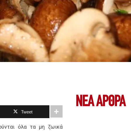
ΝΕΑ ΆΡΘΡΑ
Tweet
ούνται όλα τα μη ζωικά