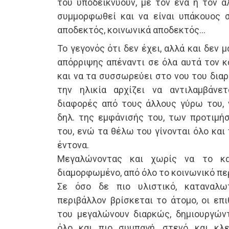
του υποδεικνύουν, με τον ένα ή τον ά
συμμορφωθεί και να είναι υπάκουος σ
αποδεκτός, κοινωνικά αποδεκτός…
Το γεγονός ότι δεν έχει, αλλά και δεν μ
απόρριψης απέναντι σε όλα αυτά τον κ
και να τα συσσωρεύει στο νου του δια
την ηλικία αρχίζει να αντιλαμβάνε
διαφορές από τους άλλους γύρω του, 
δηλ. της εμφάνισής του, των προτιμή
του, ενώ τα θέλω του γίνονται όλο και 
έντονα.
Μεγαλώνοντας και χωρίς να το κα
διαμορφωμένο, από όλο το κοινωνικό πε
Σε όσο δε πιο υλιστικό, καταναλω
περιβάλλον βρίσκεται το άτομο, οι επι
του μεγαλώνουν διαρκώς, δημιουργών
όλο και πιο συμπαγή, στενό και κλ