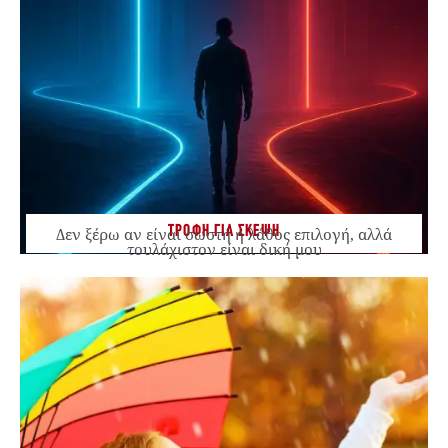
ΤΡΟΦΗ ΓΙΑ ΣΚΕΨΗ
Δεν ξέρω αν είναι σωστή ή λάθος επιλογή, αλλά
τουλάχιστον είναι δική μου