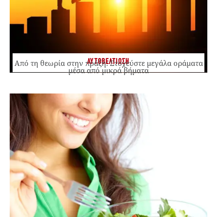
ΑΥΤΟΒΕΛΤΙΩΣΗ
Από τη θεωρία στην πράξη: Στοχεύστε μεγάλα οράματα
μέσα από μικρά βήματα