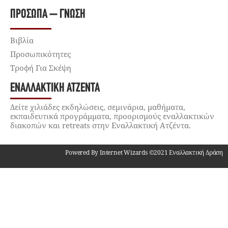
ΠΡΌΣΩΠΑ – ΓΝΏΣΗ
Βιβλία
Προσωπικότητες
Τροφή Για Σκέψη
ΕΝΑΛΛΑΚΤΙΚΉ ΑΤΖΈΝΤΑ
Δείτε χιλιάδες εκδηλώσεις, σεμινάρια, μαθήματα,
εκπαιδευτικά προγράμματα, προορισμούς εναλλακτικών
διακοπών και retreats στην Εναλλακτική Ατζέντα.
Powered By Internet Wizards ©2021 Εναλλακτική Δράση