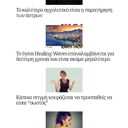
Το καλύτερο αγχολυτικό είναι η παρατήρηση
των άστρων
Το Syros Healing Waves επαναλαμβάνεται για
δεύτερη χρονιά και είναι ακόμα μεγαλύτερο
Κάποια στιγμή κουράζεσαι να προσπαθείς να
είσαι “σωστός”