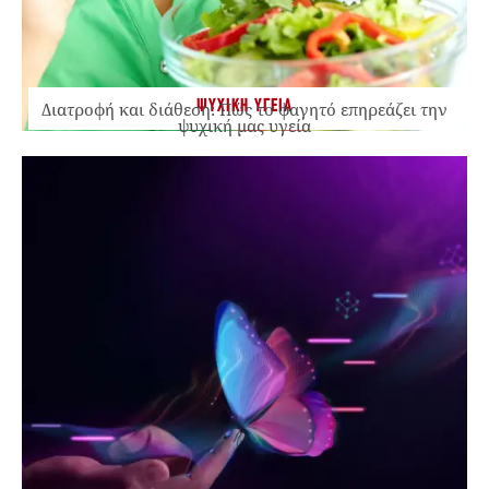
ΨΥΧΙΚΗ ΥΓΕΙΑ
Διατροφή και διάθεση: Πώς το φαγητό επηρεάζει την
ψυχική μας υγεία