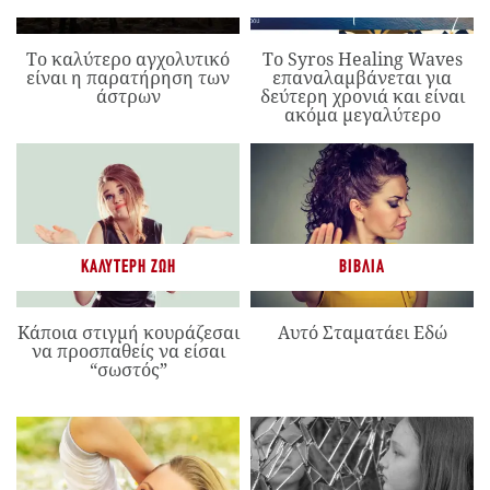
Το καλύτερο αγχολυτικό
Το Syros Healing Waves
είναι η παρατήρηση των
επαναλαμβάνεται για
άστρων
δεύτερη χρονιά και είναι
ακόμα μεγαλύτερο
ΚΑΛΎΤΕΡΗ ΖΩΉ
ΒΙΒΛΊΑ
Κάποια στιγμή κουράζεσαι
Αυτό Σταματάει Εδώ
να προσπαθείς να είσαι
“σωστός”