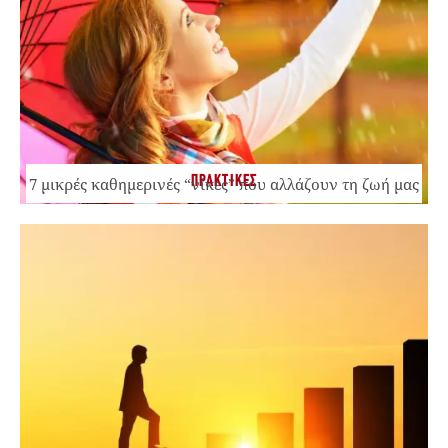
ΠΡΑΚΤΙΚΕΣ
7 μικρές καθημερινές “νίκες” που αλλάζουν τη ζωή μας