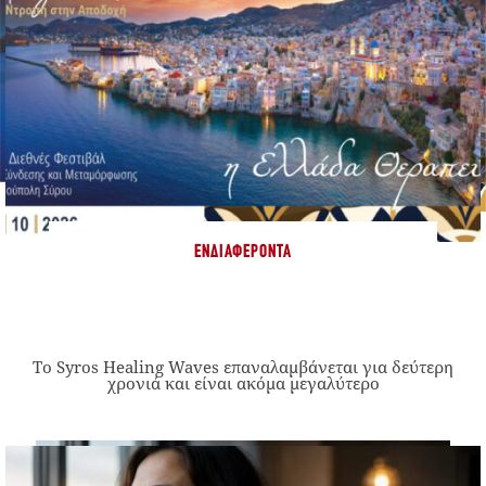
ΕΝΔΙΑΦΈΡΟΝΤΑ
Το Syros Healing Waves επαναλαμβάνεται για δεύτερη
χρονιά και είναι ακόμα μεγαλύτερο