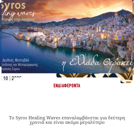
ΕΝΔΙΑΦΈΡΟΝΤΑ
Το Syros Healing Waves επαναλαμβάνεται για δεύτερη
χρονιά και είναι ακόμα μεγαλύτερο