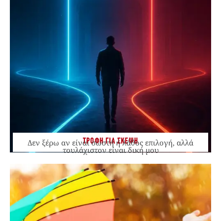
ΤΡΟΦΗ ΓΙΑ ΣΚΕΨΗ
Δεν ξέρω αν είναι σωστή ή λάθος επιλογή, αλλά
τουλάχιστον είναι δική μου