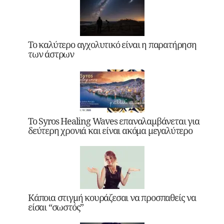
Το καλύτερο αγχολυτικό είναι η παρατήρηση
των άστρων
Το Syros Healing Waves επαναλαμβάνεται για
δεύτερη χρονιά και είναι ακόμα μεγαλύτερο
Κάποια στιγμή κουράζεσαι να προσπαθείς να
είσαι “σωστός”