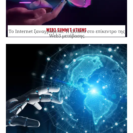
WEB3 SUMMIT ATHENS
Το Internet ξαναγράφεται. Η Ελλάδα στο επίκεντρο της
Web3 μετάβασης