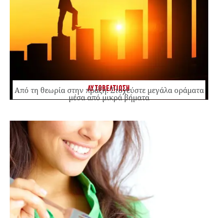
ΑΥΤΟΒΕΛΤΙΩΣΗ
Από τη θεωρία στην πράξη: Στοχεύστε μεγάλα οράματα
μέσα από μικρά βήματα