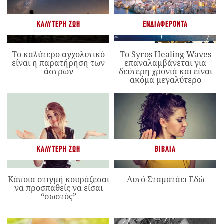
ΚΑΛΎΤΕΡΗ ΖΩΉ
ΕΝΔΙΑΦΈΡΟΝΤΑ
Το καλύτερο αγχολυτικό
Το Syros Healing Waves
είναι η παρατήρηση των
επαναλαμβάνεται για
άστρων
δεύτερη χρονιά και είναι
ακόμα μεγαλύτερο
ΚΑΛΎΤΕΡΗ ΖΩΉ
ΒΙΒΛΊΑ
Κάποια στιγμή κουράζεσαι
Αυτό Σταματάει Εδώ
να προσπαθείς να είσαι
“σωστός”