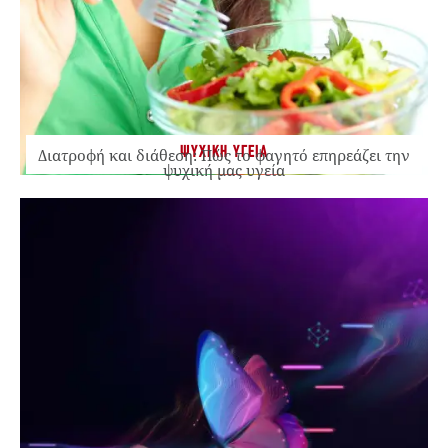
ΨΥΧΙΚΗ ΥΓΕΙΑ
Διατροφή και διάθεση: Πώς το φαγητό επηρεάζει την
ψυχική μας υγεία