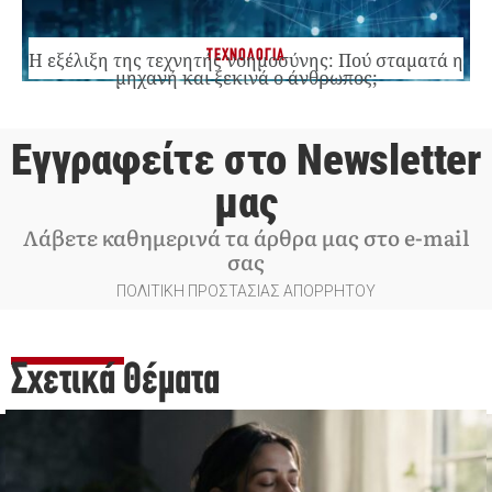
ΤΕΧΝΟΛΟΓΙΑ
Η εξέλιξη της τεχνητής νοημοσύνης: Πού σταματά η
μηχανή και ξεκινά ο άνθρωπος;
Εγγραφείτε στο Newsletter
μας
Λάβετε καθημερινά τα άρθρα μας στο e-mail
σας
ΠΟΛΙΤΙΚΗ ΠΡΟΣΤΑΣΙΑΣ ΑΠΟΡΡΗΤΟΥ
Σχετικά Θέματα