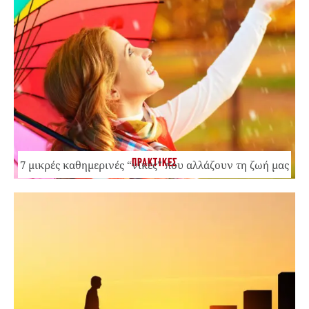
ΠΡΑΚΤΙΚΕΣ
7 μικρές καθημερινές “νίκες” που αλλάζουν τη ζωή μας