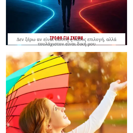
ΤΡΟΦΗ ΓΙΑ ΣΚΕΨΗ
Δεν ξέρω αν είναι σωστή ή λάθος επιλογή, αλλά
τουλάχιστον είναι δική μου