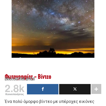
Φωτογραφίες - Βίντεο
ΕΝΑΛΛΑΚΤΙΚΉ ΔΡΆΣΗ
2.8k
Κοινοποιήσεις
Ένα πολύ όμορφο βίντεο με υπέροχες εικόνες