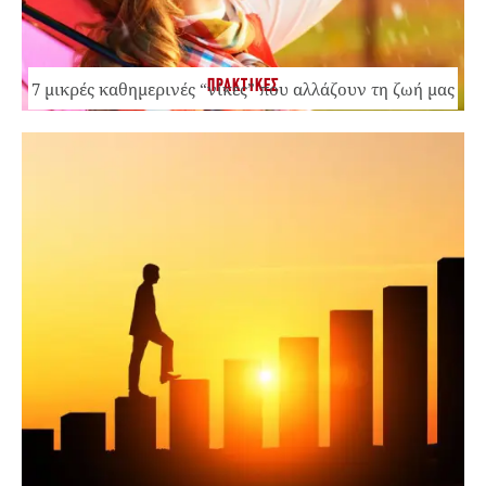
ΠΡΑΚΤΙΚΕΣ
7 μικρές καθημερινές “νίκες” που αλλάζουν τη ζωή μας