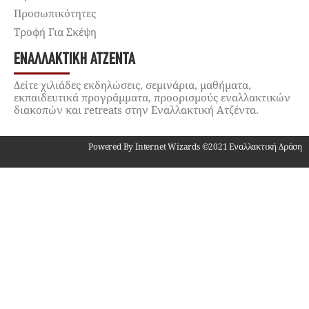
Προσωπικότητες
Τροφή Για Σκέψη
ΕΝΑΛΛΑΚΤΙΚΉ ΑΤΖΈΝΤΑ
Δείτε χιλιάδες εκδηλώσεις, σεμινάρια, μαθήματα,
εκπαιδευτικά προγράμματα, προορισμούς εναλλακτικών
διακοπών και retreats στην Εναλλακτική Ατζέντα.
Powered By Internet Wizards ©2021 Εναλλακτική Δράση