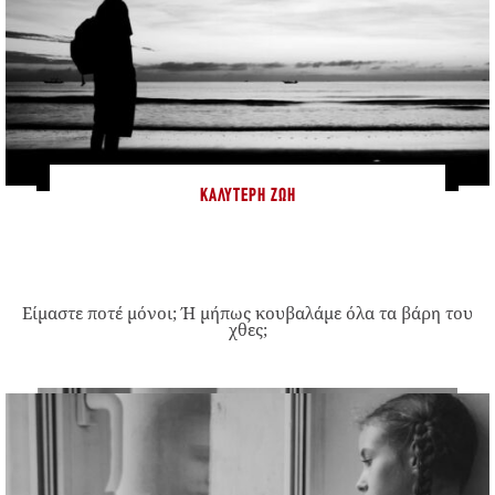
ΚΑΛΎΤΕΡΗ ΖΩΉ
Είμαστε ποτέ μόνοι; Ή μήπως κουβαλάμε όλα τα βάρη του
χθες;