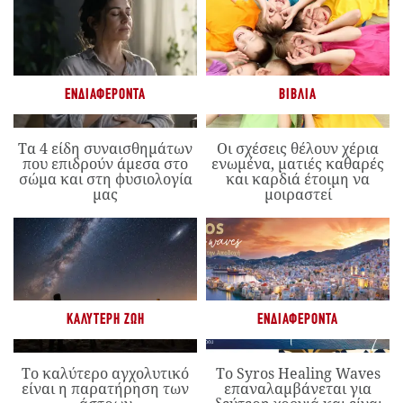
ΕΝΔΙΑΦΈΡΟΝΤΑ
ΒΙΒΛΊΑ
Τα 4 είδη συναισθημάτων
Οι σχέσεις θέλουν χέρια
που επιδρούν άμεσα στο
ενωμένα, ματιές καθαρές
σώμα και στη φυσιολογία
και καρδιά έτοιμη να
μας
μοιραστεί
ΚΑΛΎΤΕΡΗ ΖΩΉ
ΕΝΔΙΑΦΈΡΟΝΤΑ
Το καλύτερο αγχολυτικό
Το Syros Healing Waves
είναι η παρατήρηση των
επαναλαμβάνεται για