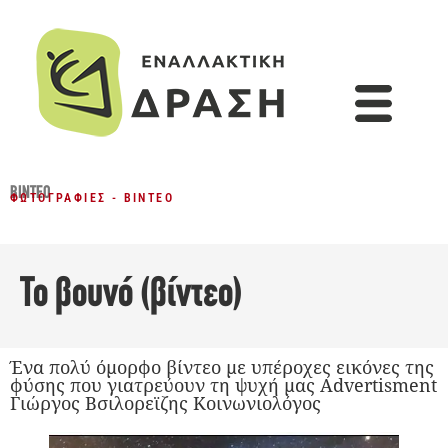
ΒΊΝΤΕΟ
ΦΩΤΟΓΡΑΦΊΕΣ - ΒΊΝΤΕΟ
Το βουνό (βίντεο)
Ένα πολύ όμορφο βίντεο με υπέροχες εικόνες της
φύσης που γιατρεύουν τη ψυχή μας Advertisment
Γιώργος Βσιλορεϊζης Κοινωνιολόγος