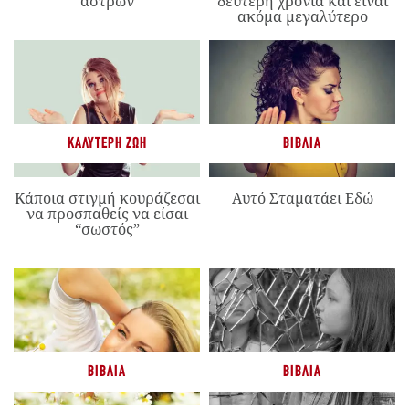
άστρων
δεύτερη χρονιά και είναι
ακόμα μεγαλύτερο
ΚΑΛΎΤΕΡΗ ΖΩΉ
ΒΙΒΛΊΑ
Κάποια στιγμή κουράζεσαι
Αυτό Σταματάει Εδώ
να προσπαθείς να είσαι
“σωστός”
ΒΙΒΛΊΑ
ΒΙΒΛΊΑ