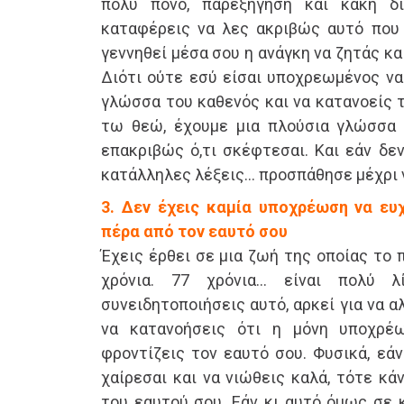
πολύ πόνο, παρεξήγηση και κακή δ
καταφέρεις να λες ακριβώς αυτό που 
γεννηθεί μέσα σου η ανάγκη να ζητάς και
Διότι ούτε εσύ είσαι υποχρεωμένος να
γλώσσα του καθενός και να κατανοείς 
τω θεώ, έχουμε μια πλούσια γλώσσα 
επακριβώς ό,τι σκέφτεσαι. Και εάν δεν
κατάλληλες λέξεις… προσπάθησε μέχρι ν
3. Δεν έχεις καμία υποχρέωση να ευ
πέρα από τον εαυτό σου
Έχεις έρθει σε μια ζωή της οποίας το 
χρόνια. 77 χρόνια… είναι πολύ 
συνειδητοποιήσεις αυτό, αρκεί για να α
να κατανοήσεις ότι η μόνη υποχρέ
φροντίζεις τον εαυτό σου. Φυσικά, εά
χαίρεσαι και να νιώθεις καλά, τότε κάν
του εαυτού σου. Εάν κι αυτό όμως σε κ