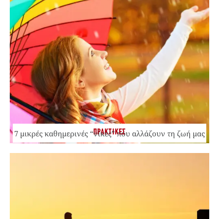
ΠΡΑΚΤΙΚΕΣ
7 μικρές καθημερινές “νίκες” που αλλάζουν τη ζωή μας