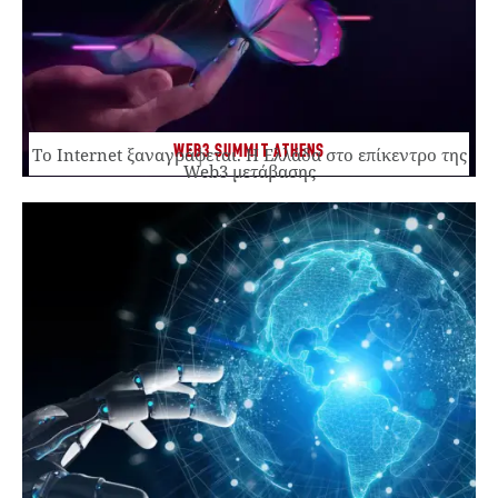
WEB3 SUMMIT ATHENS
Το Internet ξαναγράφεται. Η Ελλάδα στο επίκεντρο της
Web3 μετάβασης