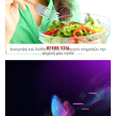
ΨΥΧΙΚΗ ΥΓΕΙΑ
Διατροφή και διάθεση: Πώς το φαγητό επηρεάζει την
ψυχική μας υγεία