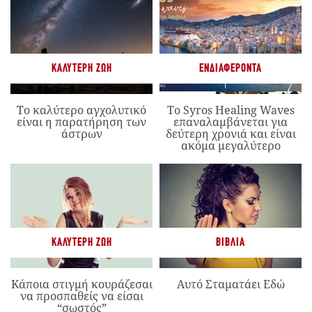
ΚΑΛΎΤΕΡΗ ΖΩΉ
ΕΝΔΙΑΦΈΡΟΝΤΑ
Το καλύτερο αγχολυτικό
Το Syros Healing Waves
είναι η παρατήρηση των
επαναλαμβάνεται για
άστρων
δεύτερη χρονιά και είναι
ακόμα μεγαλύτερο
ΚΑΛΎΤΕΡΗ ΖΩΉ
ΒΙΒΛΊΑ
Κάποια στιγμή κουράζεσαι
Αυτό Σταματάει Εδώ
να προσπαθείς να είσαι
“σωστός”