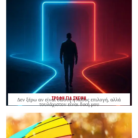
ΤΡΟΦΗ ΓΙΑ ΣΚΕΨΗ
Δεν ξέρω αν είναι σωστή ή λάθος επιλογή, αλλά
τουλάχιστον είναι δική μου