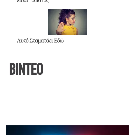
είσαι “σωστός”
Αυτό Σταματάει Εδώ
ΒΙΝΤΕΟ