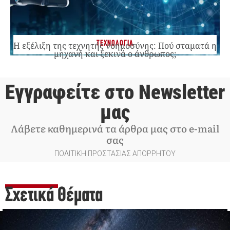
ΤΕΧΝΟΛΟΓΙΑ
Η εξέλιξη της τεχνητής νοημοσύνης: Πού σταματά η
μηχανή και ξεκινά ο άνθρωπος;
Εγγραφείτε στο Newsletter
μας
Λάβετε καθημερινά τα άρθρα μας στο e-mail
σας
ΠΟΛΙΤΙΚΗ ΠΡΟΣΤΑΣΙΑΣ ΑΠΟΡΡΗΤΟΥ
Σχετικά Θέματα