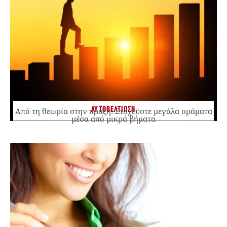
ΑΥΤΟΒΕΛΤΙΩΣΗ
Από τη θεωρία στην πράξη: Στοχεύστε μεγάλα οράματα
μέσα από μικρά βήματα