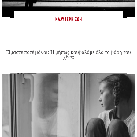
ΚΑΛΎΤΕΡΗ ΖΩΉ
Είμαστε ποτέ μόνοι; Ή μήπως κουβαλάμε όλα τα βάρη του
χθες;