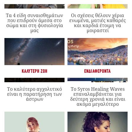
Τα 4 είδη συναισθημάτων
Οι σχέσεις θέλουν χέρια
που επιδρούν άμεσα στο
ενωμένα, ματιές καθαρές
σώμα και στη φυσιολογία
και καρδιά έτοιμη να
μας
μοιραστεί
ΚΑΛΎΤΕΡΗ ΖΩΉ
ΕΝΔΙΑΦΈΡΟΝΤΑ
Το καλύτερο αγχολυτικό
Το Syros Healing Waves
είναι η παρατήρηση των
επαναλαμβάνεται για
άστρων
δεύτερη χρονιά και είναι
ακόμα μεγαλύτερο