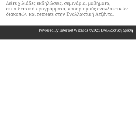
Δείτε χιλιάδες εκδηλώσεις, σεμινάρια, μαθήματα,
εκπαιδευτικά προγράμματα, προορισμούς εναλλακτικών
διακοπών και retreats στην Εναλλακτική Ατζέντα.
Powered By Internet Wizards ©2021 Εναλλακτική Δράση