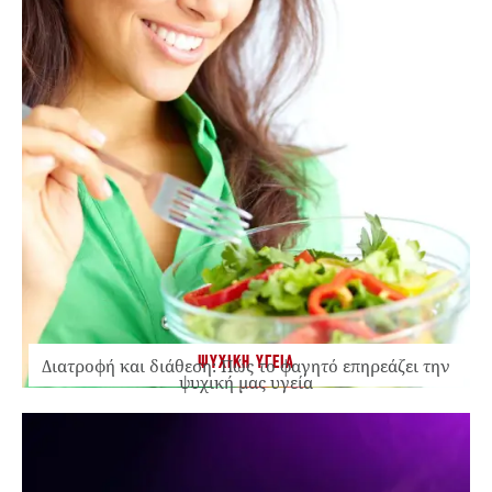
ΨΥΧΙΚΗ ΥΓΕΙΑ
Διατροφή και διάθεση: Πώς το φαγητό επηρεάζει την
ψυχική μας υγεία