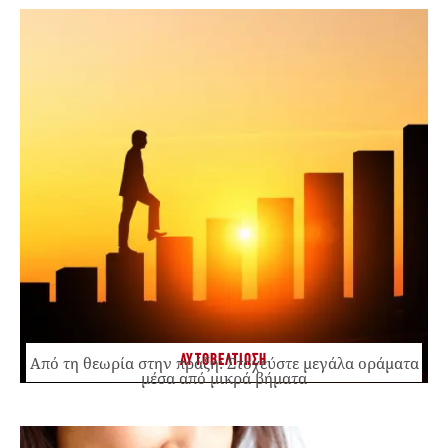
ΑΥΤΟΒΕΛΤΙΩΣΗ
Από τη θεωρία στην πράξη: Στοχεύστε μεγάλα οράματα
μέσα από μικρά βήματα