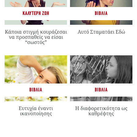
ΚΑΛΎΤΕΡΗ ΖΩΉ
ΒΙΒΛΊΑ
Κάποια στιγμή κουράζεσαι
Αυτό Σταματάει Εδώ
να προσπαθείς να είσαι
“σωστός”
ΒΙΒΛΊΑ
ΒΙΒΛΊΑ
Ευτυχία έναντι
Η διαφορετικότητα ως
ικανοποίησης
καθρέφτης