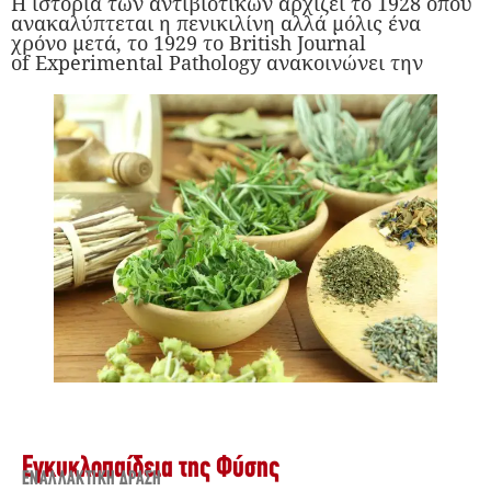
Η ιστορία των αντιβιοτικών αρχίζει το 1928 όπου
ανακαλύπτεται η πενικιλίνη αλλά μόλις ένα
χρόνο μετά, το 1929 το British Journal
of Experimental Pathology ανακοινώνει την
Εγκυκλοπαίδεια της Φύσης
ΕΝΑΛΛΑΚΤΙΚΉ ΔΡΆΣΗ