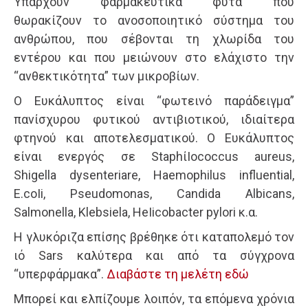
Υπάρχουν φαρμακευτικά φυτά που
θωρακίζουν το ανοσοποιητικό σύστημα του
ανθρώπου, που σέβονται τη χλωρίδα του
εντέρου και που μειώνουν στο ελάχιστο την
“ανθεκτικότητα” των μικροβίων.
Ο Ευκάλυπτος είναι “φωτεινό παράδειγμα”
πανίσχυρου φυτικού αντιβιοτικού, ιδιαίτερα
φτηνού και αποτελεσματικού. Ο Ευκάλυπτος
είναι ενεργός σε StaphίIococcus aureus,
Shigella dysenteriare, Haemophilus influential,
E.coIi, Pseudomonas, Candida Albicans,
Salmonella, Klebsiela, HeIicobacter pylori κ.α.
Η γλυκόριζα επίσης βρέθηκε ότι καταπολεμό τον
ιό Sars καλύτερα και από τα σύγχρονα
“υπερφάρμακα”.
Διαβάστε τη μελέτη εδώ
Μπορεί και ελπίζουμε λοιπόν, τα επόμενα χρόνια