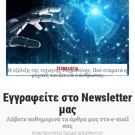
ΤΕΧΝΟΛΟΓΙΑ
Η εξέλιξη της τεχνητής νοημοσύνης: Πού σταματά η
μηχανή και ξεκινά ο άνθρωπος;
Εγγραφείτε στο Newsletter
μας
Λάβετε καθημερινά τα άρθρα μας στο e-mail
σας
ΠΟΛΙΤΙΚΗ ΠΡΟΣΤΑΣΙΑΣ ΑΠΟΡΡΗΤΟΥ