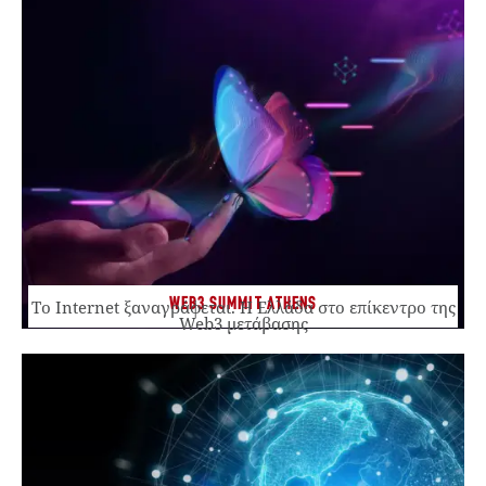
WEB3 SUMMIT ATHENS
Το Internet ξαναγράφεται. Η Ελλάδα στο επίκεντρο της
Web3 μετάβασης