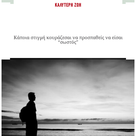
ΚΑΛΎΤΕΡΗ ΖΩΉ
Κάποια στιγμή κουράζεσαι να προσπαθείς να είσαι
“σωστός”