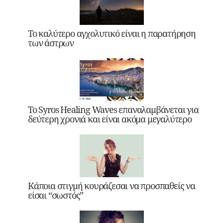
Το καλύτερο αγχολυτικό είναι η παρατήρηση
των άστρων
Το Syros Healing Waves επαναλαμβάνεται για
δεύτερη χρονιά και είναι ακόμα μεγαλύτερο
Κάποια στιγμή κουράζεσαι να προσπαθείς να
είσαι “σωστός”