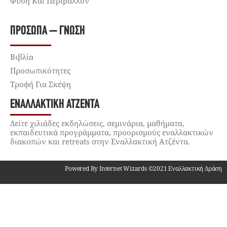
Φύση Και Περιβάλλον
ΠΡΌΣΩΠΑ – ΓΝΏΣΗ
Βιβλία
Προσωπικότητες
Τροφή Για Σκέψη
ΕΝΑΛΛΑΚΤΙΚΉ ΑΤΖΈΝΤΑ
Δείτε χιλιάδες εκδηλώσεις, σεμινάρια, μαθήματα,
εκπαιδευτικά προγράμματα, προορισμούς εναλλακτικών
διακοπών και retreats στην Εναλλακτική Ατζέντα.
Powered By Internet Wizards ©2021 Εναλλακτική Δράση