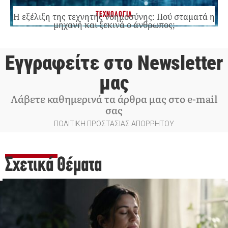
ΤΕΧΝΟΛΟΓΙΑ
Η εξέλιξη της τεχνητής νοημοσύνης: Πού σταματά η
μηχανή και ξεκινά ο άνθρωπος;
Εγγραφείτε στο Newsletter
μας
Λάβετε καθημερινά τα άρθρα μας στο e-mail
σας
ΠΟΛΙΤΙΚΗ ΠΡΟΣΤΑΣΙΑΣ ΑΠΟΡΡΗΤΟΥ
Σχετικά Θέματα