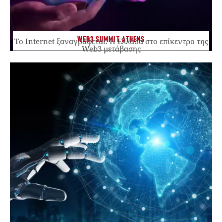
WEB3 SUMMIT ATHENS
Το Internet ξαναγράφεται. Η Ελλάδα στο επίκεντρο της
Web3 μετάβασης