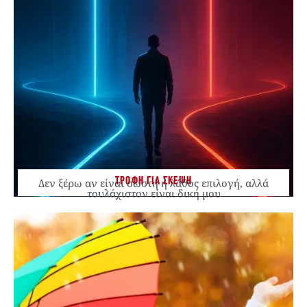
ΤΡΟΦΗ ΓΙΑ ΣΚΕΨΗ
Δεν ξέρω αν είναι σωστή ή λάθος επιλογή, αλλά
τουλάχιστον είναι δική μου