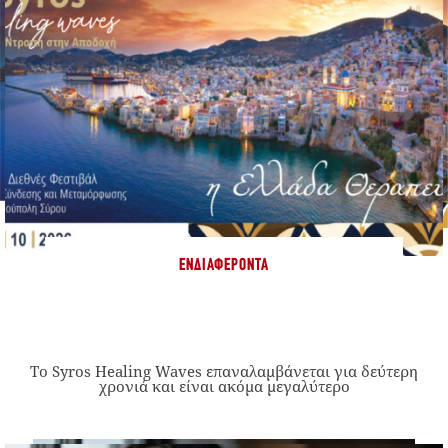
ΕΝΔΙΑΦΈΡΟΝΤΑ
Το Syros Healing Waves επαναλαμβάνεται για δεύτερη
χρονιά και είναι ακόμα μεγαλύτερο