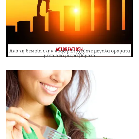
ΑΥΤΟΒΕΛΤΙΩΣΗ
Από τη θεωρία στην πράξη: Στοχεύστε μεγάλα οράματα
μέσα από μικρά βήματα