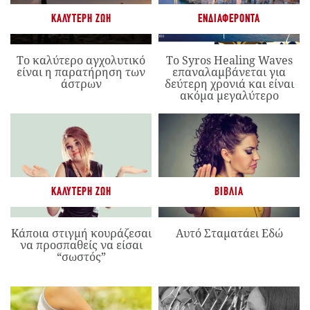
ΚΑΛΎΤΕΡΗ ΖΩΉ
ΕΝΔΙΑΦΈΡΟΝΤΑ
Το καλύτερο αγχολυτικό
Το Syros Healing Waves
είναι η παρατήρηση των
επαναλαμβάνεται για
άστρων
δεύτερη χρονιά και είναι
ακόμα μεγαλύτερο
ΚΑΛΎΤΕΡΗ ΖΩΉ
ΒΙΒΛΊΑ
Κάποια στιγμή κουράζεσαι
Αυτό Σταματάει Εδώ
να προσπαθείς να είσαι
“σωστός”