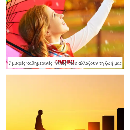
ΠΡΑΚΤΙΚΕΣ
7 μικρές καθημερινές “νίκες” που αλλάζουν τη ζωή μας