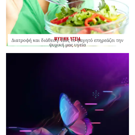
ΨΥΧΙΚΗ ΥΓΕΙΑ
Διατροφή και διάθεση: Πώς το φαγητό επηρεάζει την
ψυχική μας υγεία