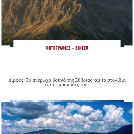
ΦΩΤΟΓΡΑΦΊΕΣ - ΒΊΝΤΕΟ
Δίρφυς: Το αγέρωχο βουνό της Εύβοιας και τα στολίδια
στους πρόποδές του