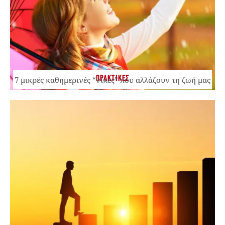
ΠΡΑΚΤΙΚΕΣ
7 μικρές καθημερινές “νίκες” που αλλάζουν τη ζωή μας