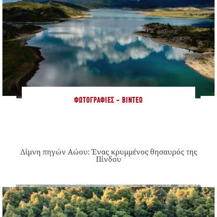
ΦΩΤΟΓΡΑΦΊΕΣ - ΒΊΝΤΕΟ
Λίμνη πηγών Αώου: Ένας κρυμμένος θησαυρός της
Πίνδου