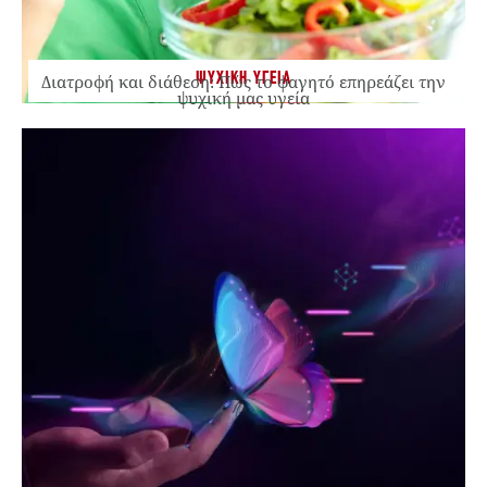
ΨΥΧΙΚΗ ΥΓΕΙΑ
Διατροφή και διάθεση: Πώς το φαγητό επηρεάζει την
ψυχική μας υγεία