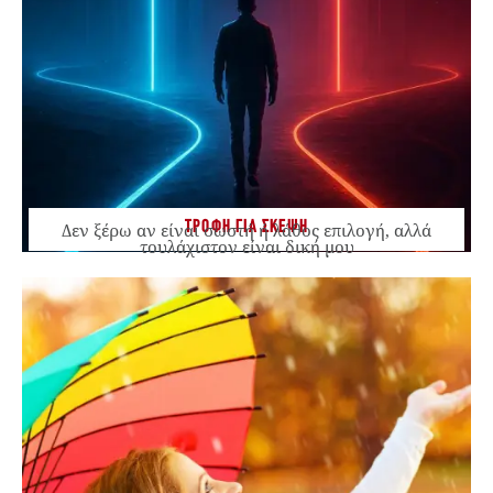
ΤΡΟΦΗ ΓΙΑ ΣΚΕΨΗ
Δεν ξέρω αν είναι σωστή ή λάθος επιλογή, αλλά
τουλάχιστον είναι δική μου