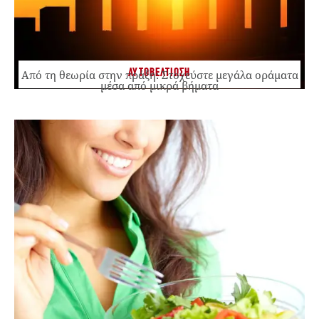
ΑΥΤΟΒΕΛΤΙΩΣΗ
Από τη θεωρία στην πράξη: Στοχεύστε μεγάλα οράματα
μέσα από μικρά βήματα