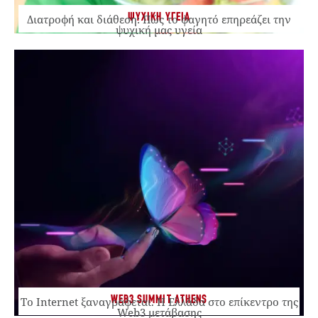
ΨΥΧΙΚΗ ΥΓΕΙΑ
Διατροφή και διάθεση: Πώς το φαγητό επηρεάζει την
ψυχική μας υγεία
WEB3 SUMMIT ATHENS
Το Internet ξαναγράφεται. Η Ελλάδα στο επίκεντρο της
Web3 μετάβασης