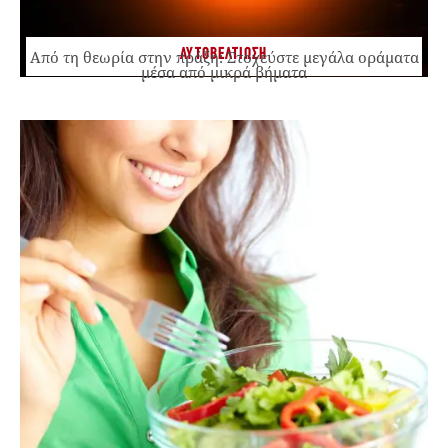
ΑΥΤΟΒΕΛΤΙΩΣΗ
Από τη θεωρία στην πράξη: Στοχεύστε μεγάλα οράματα
μέσα από μικρά βήματα