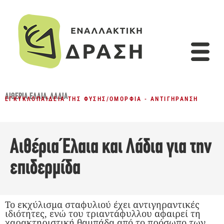
ΑΙΘΈΡΙΑ ΈΛΑΙΑ
,
ΛΆΔΙΑ
ΕΓΚΥΚΛΟΠΑΊΔΕΙΑ ΤΗΣ ΦΎΣΗΣ
/
ΟΜΟΡΦΙΆ - ΑΝΤΙΓΉΡΑΝΣΗ
Αιθέρια Έλαια και Λάδια για την
επιδερμίδα
Το εκχύλισμα σταφυλιού έχει αντιγηραντικές
ιδιότητες, ενώ του τριαντάφυλλου αφαιρεί τη
χαρακτηριστική θαμπάδα από το πρόσωπο των