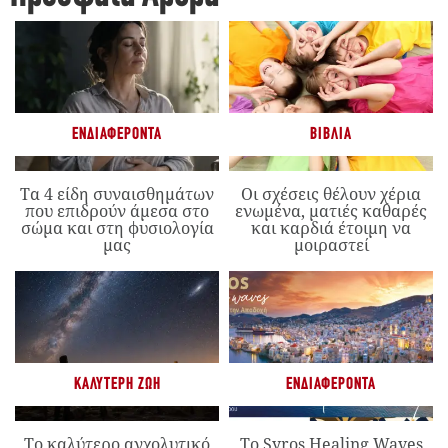
ΕΝΔΙΑΦΈΡΟΝΤΑ
ΒΙΒΛΊΑ
Τα 4 είδη συναισθημάτων
Οι σχέσεις θέλουν χέρια
που επιδρούν άμεσα στο
ενωμένα, ματιές καθαρές
σώμα και στη φυσιολογία
και καρδιά έτοιμη να
μας
μοιραστεί
ΚΑΛΎΤΕΡΗ ΖΩΉ
ΕΝΔΙΑΦΈΡΟΝΤΑ
Το καλύτερο αγχολυτικό
Το Syros Healing Waves