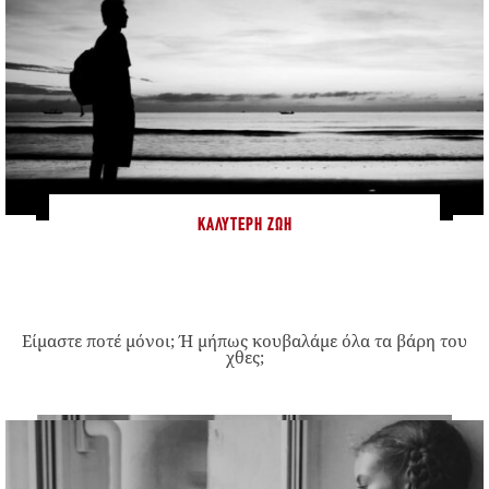
ΚΑΛΎΤΕΡΗ ΖΩΉ
Είμαστε ποτέ μόνοι; Ή μήπως κουβαλάμε όλα τα βάρη του
χθες;