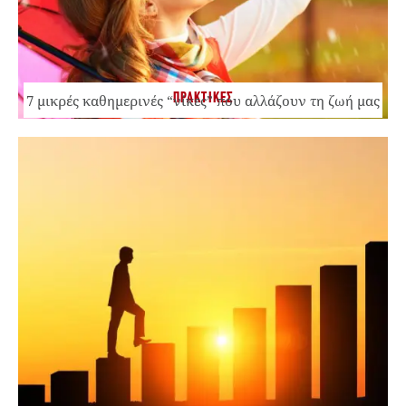
ΠΡΑΚΤΙΚΕΣ
7 μικρές καθημερινές “νίκες” που αλλάζουν τη ζωή μας