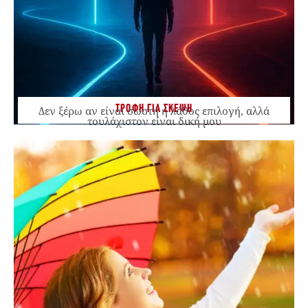
ΤΡΟΦΗ ΓΙΑ ΣΚΕΨΗ
Δεν ξέρω αν είναι σωστή ή λάθος επιλογή, αλλά
τουλάχιστον είναι δική μου