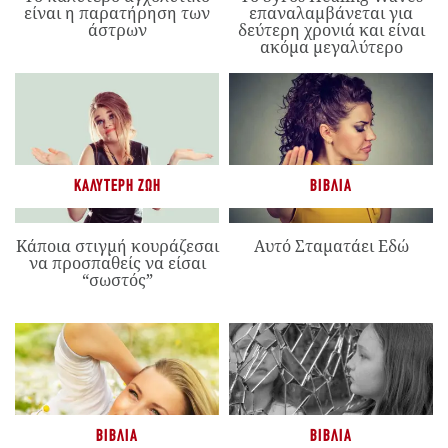
είναι η παρατήρηση των
επαναλαμβάνεται για
άστρων
δεύτερη χρονιά και είναι
ακόμα μεγαλύτερο
ΚΑΛΎΤΕΡΗ ΖΩΉ
ΒΙΒΛΊΑ
Κάποια στιγμή κουράζεσαι
Αυτό Σταματάει Εδώ
να προσπαθείς να είσαι
“σωστός”
ΒΙΒΛΊΑ
ΒΙΒΛΊΑ