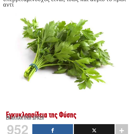
αντί
Εγκυκλοπαίδεια της Φύσης
ΕΝΑΛΛΑΚΤΙΚΉ ΔΡΆΣΗ
952