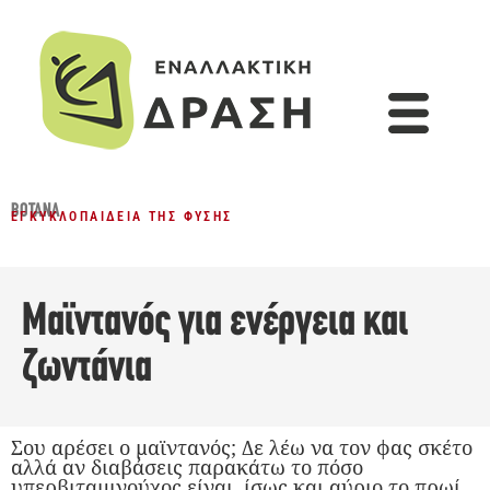
ΒΌΤΑΝΑ
ΕΓΚΥΚΛΟΠΑΊΔΕΙΑ ΤΗΣ ΦΎΣΗΣ
Μαϊντανός για ενέργεια και
ζωντάνια
Σου αρέσει ο μαϊντανός; Δε λέω να τον φας σκέτο
αλλά αν διαβάσεις παρακάτω το πόσο
υπερβιταμινούχος είναι, ίσως και αύριο το πρωί