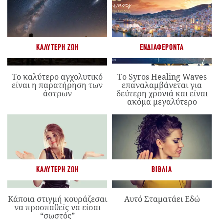
ΚΑΛΎΤΕΡΗ ΖΩΉ
ΕΝΔΙΑΦΈΡΟΝΤΑ
Το καλύτερο αγχολυτικό
Το Syros Healing Waves
είναι η παρατήρηση των
επαναλαμβάνεται για
άστρων
δεύτερη χρονιά και είναι
ακόμα μεγαλύτερο
ΚΑΛΎΤΕΡΗ ΖΩΉ
ΒΙΒΛΊΑ
Κάποια στιγμή κουράζεσαι
Αυτό Σταματάει Εδώ
να προσπαθείς να είσαι
“σωστός”