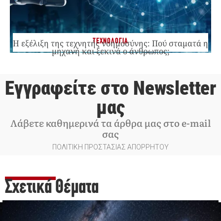
ΤΕΧΝΟΛΟΓΙΑ
Η εξέλιξη της τεχνητής νοημοσύνης: Πού σταματά η
μηχανή και ξεκινά ο άνθρωπος;
Εγγραφείτε στο Newsletter
μας
Λάβετε καθημερινά τα άρθρα μας στο e-mail
σας
ΠΟΛΙΤΙΚΗ ΠΡΟΣΤΑΣΙΑΣ ΑΠΟΡΡΗΤΟΥ
Σχετικά Θέματα