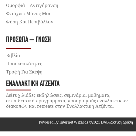
Ομορφιά – Αντιγήρανση
Φτιάχνω Μόνος Μου
Φύση Και Περιβάλλον
ΠΡΌΣΩΠΑ – ΓΝΏΣΗ
Βιβλία
Προσωπικότητες
Τροφή Για Σκέψη
ΕΝΑΛΛΑΚΤΙΚΉ ΑΤΖΈΝΤΑ
Δείτε χιλιάδες εκδηλώσεις, σεμινάρια, μαθήματα,
εκπαιδευτικά προγράμματα, προορισμούς εναλλακτικών
διακοπών και retreats στην Εναλλακτική Ατζέντα.
Powered By Internet Wizards ©2021 Εναλλακτική Δράση