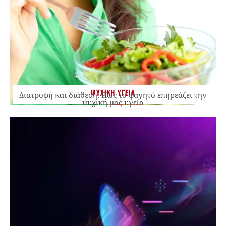
ΨΥΧΙΚΗ ΥΓΕΙΑ
Διατροφή και διάθεση: Πώς το φαγητό επηρεάζει την
ψυχική μας υγεία