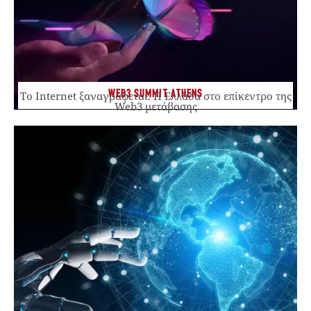
WEB3 SUMMIT ATHENS
Το Internet ξαναγράφεται. Η Ελλάδα στο επίκεντρο της
Web3 μετάβασης