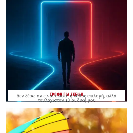
ΤΡΟΦΗ ΓΙΑ ΣΚΕΨΗ
Δεν ξέρω αν είναι σωστή ή λάθος επιλογή, αλλά
τουλάχιστον είναι δική μου