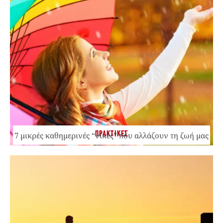
ΠΡΑΚΤΙΚΕΣ
7 μικρές καθημερινές “νίκες” που αλλάζουν τη ζωή μας