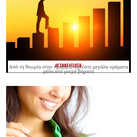
ΑΥΤΟΒΕΛΤΙΩΣΗ
Από τη θεωρία στην πράξη: Στοχεύστε μεγάλα οράματα
μέσα από μικρά βήματα