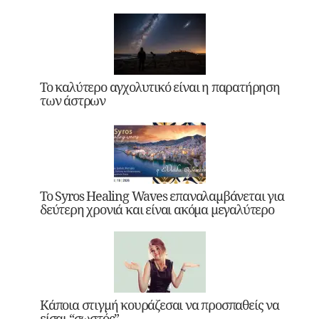
Το καλύτερο αγχολυτικό είναι η παρατήρηση
των άστρων
Το Syros Healing Waves επαναλαμβάνεται για
δεύτερη χρονιά και είναι ακόμα μεγαλύτερο
Κάποια στιγμή κουράζεσαι να προσπαθείς να
είσαι “σωστός”