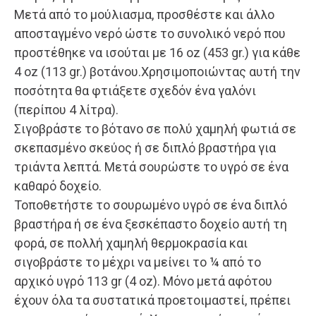
Μετά από το μούλιασμα, προσθέστε και άλλο
αποσταγμένο νερό ώστε το συνολικό νερό που
προστέθηκε να ισούται με 16 oz (453 gr.) για κάθε
4 oz (113 gr.) βοτάνου.Χρησιμοποιώντας αυτή την
ποσότητα θα φτιάξετε σχεδόν ένα γαλόνι
(περίπου 4 λίτρα).
Σιγοβράστε το βότανο σε πολύ χαμηλή φωτιά σε
σκεπασμένο σκεύος ή σε διπλό βραστήρα για
τριάντα λεπτά. Μετά σουρώστε το υγρό σε ένα
καθαρό δοχείο.
Τοποθετήστε το σουρωμένο υγρό σε ένα διπλό
βραστήρα ή σε ένα ξεσκέπαστο δοχείο αυτή τη
φορά, σε πολλή χαμηλή θερμοκρασία και
σιγοβράστε το μέχρι να μείνει το ¼ από το
αρχικό υγρό 113 gr (4 oz). Μόνο μετά αφότου
έχουν όλα τα συστατικά προετοιμαστεί, πρέπει