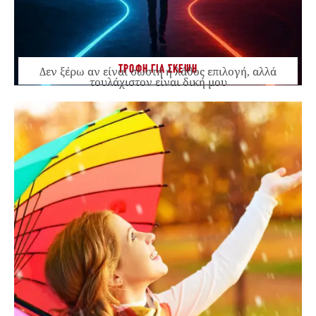
ΤΡΟΦΗ ΓΙΑ ΣΚΕΨΗ
Δεν ξέρω αν είναι σωστή ή λάθος επιλογή, αλλά
τουλάχιστον είναι δική μου