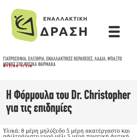
ΓΙΑΤΡΟΣΌΦΙΑ
,
ΕΛΙΞΉΡΙΑ
,
ΕΝΑΛΛΑΚΤΙΚΈΣ ΘΕΡΑΠΕΊΕΣ
,
ΛΆΔΙΑ
,
ΦΤΙΆΞΤΟ
ΜΌΝΟΣ ΣΟΥ
,
ΦΥΣΙΚΆ ΦΆΡΜΑΚΑ
ΦΥΣΙΚΉ ΥΓΕΊΑ
Η Φόρμουλα του Dr. Christopher
για τις επιδημίες
Υλικά: 8 μέρη μηλόξυδο 5 μέρη ακατέργαστο και
αφιλτράριστο υγρό μέλι 5 μέρη ποιοτική φυτική