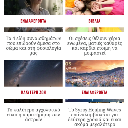
ΕΝΔΙΑΦΈΡΟΝΤΑ
ΒΙΒΛΊΑ
Τα 4 είδη συναισθημάτων
Οι σχέσεις θέλουν χέρια
που επιδρούν άμεσα στο
ενωμένα, ματιές καθαρές
σώμα και στη φυσιολογία
και καρδιά έτοιμη να
μας
μοιραστεί
ΚΑΛΎΤΕΡΗ ΖΩΉ
ΕΝΔΙΑΦΈΡΟΝΤΑ
Το καλύτερο αγχολυτικό
Το Syros Healing Waves
είναι η παρατήρηση των
επαναλαμβάνεται για
άστρων
δεύτερη χρονιά και είναι
ακόμα μεγαλύτερο