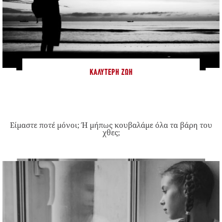
ΚΑΛΎΤΕΡΗ ΖΩΉ
Είμαστε ποτέ μόνοι; Ή μήπως κουβαλάμε όλα τα βάρη του
χθες;