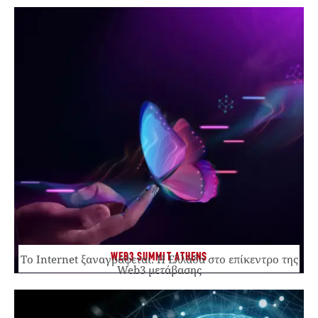
WEB3 SUMMIT ATHENS
Το Internet ξαναγράφεται. Η Ελλάδα στο επίκεντρο της
Web3 μετάβασης