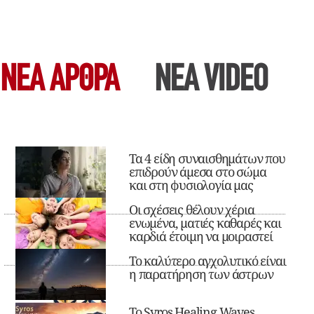
ΝΕΑ ΆΡΘΡΑ
ΝΕΑ VIDEO
Τα 4 είδη συναισθημάτων που
επιδρούν άμεσα στο σώμα
και στη φυσιολογία μας
Οι σχέσεις θέλουν χέρια
ενωμένα, ματιές καθαρές και
καρδιά έτοιμη να μοιραστεί
Το καλύτερο αγχολυτικό είναι
η παρατήρηση των άστρων
Το Syros Healing Waves