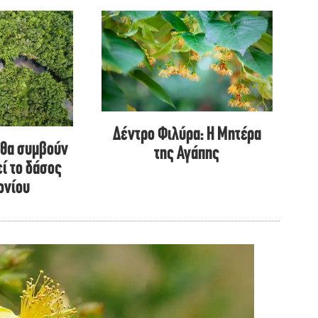
Δέντρο Φιλύρα: Η Μητέρα
 θα συμβούν
της Αγάπης
ί το δάσος
ονίου