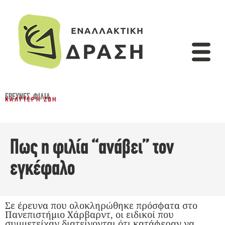
ΈΡΕΥΝΕΣ
,
ΦΙΛΊΑ
ΚΑΛΎΤΕΡΗ ΖΩΉ
Πως η φιλία “ανάβει” τον
εγκέφαλο
Σε έρευνα που ολοκληρώθηκε πρόσφατα στο
Πανεπιστήμιο Χάρβαρντ, οι ειδικοί που
συμμετείχαν διατείνονται ότι κατάφεραν να