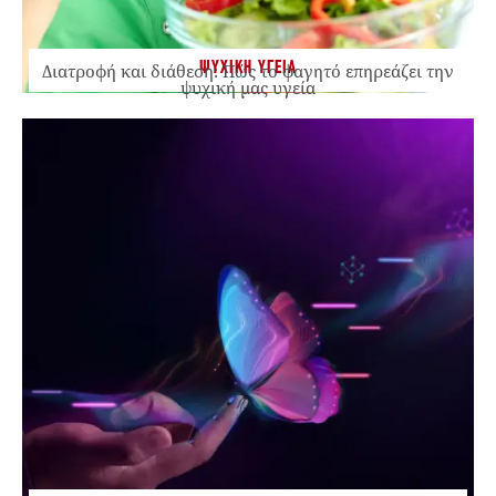
ΨΥΧΙΚΗ ΥΓΕΙΑ
Διατροφή και διάθεση: Πώς το φαγητό επηρεάζει την
ψυχική μας υγεία