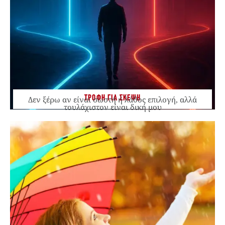
ΤΡΟΦΗ ΓΙΑ ΣΚΕΨΗ
Δεν ξέρω αν είναι σωστή ή λάθος επιλογή, αλλά
τουλάχιστον είναι δική μου