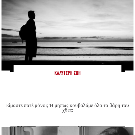
ΚΑΛΎΤΕΡΗ ΖΩΉ
Είμαστε ποτέ μόνοι; Ή μήπως κουβαλάμε όλα τα βάρη του
χθες;