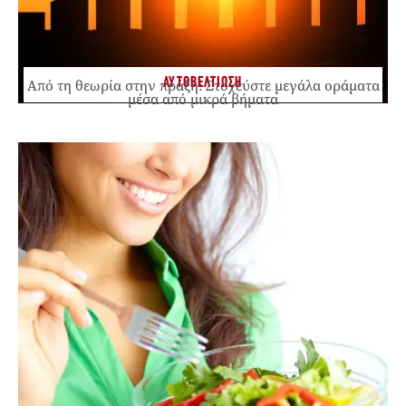
ΑΥΤΟΒΕΛΤΙΩΣΗ
Από τη θεωρία στην πράξη: Στοχεύστε μεγάλα οράματα
μέσα από μικρά βήματα