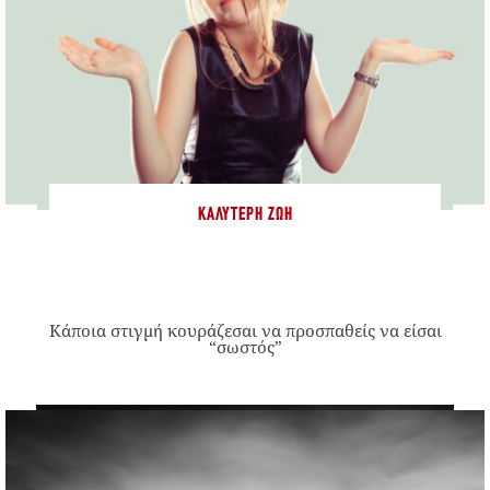
ΚΑΛΎΤΕΡΗ ΖΩΉ
Κάποια στιγμή κουράζεσαι να προσπαθείς να είσαι
“σωστός”