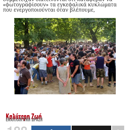
«φωτογραφίσουν» τα εγκεφαλικά κυκλώματα
που ενεργοποιούνται όταν βλέπουμε,
Καλύτερη Ζωή
ΕΝΑΛΛΑΚΤΙΚΉ ΔΡΆΣΗ