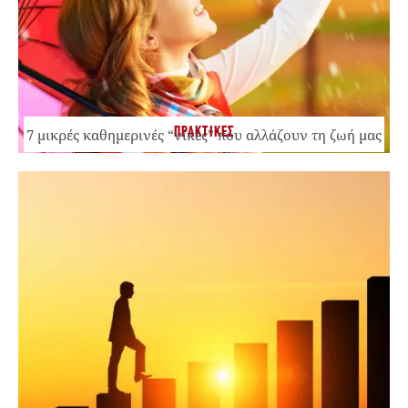
ΠΡΑΚΤΙΚΕΣ
7 μικρές καθημερινές “νίκες” που αλλάζουν τη ζωή μας