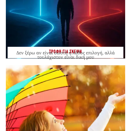
ΤΡΟΦΗ ΓΙΑ ΣΚΕΨΗ
Δεν ξέρω αν είναι σωστή ή λάθος επιλογή, αλλά
τουλάχιστον είναι δική μου