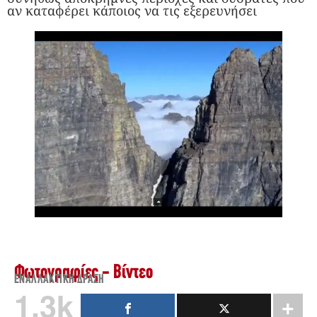
αν καταφέρει κάποιος να τις εξερευνήσει
Φωτογραφίες - Βίντεο
ΕΝΑΛΛΑΚΤΙΚΉ ΔΡΆΣΗ
1.3k