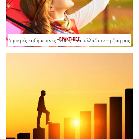
ΠΡΑΚΤΙΚΕΣ
7 μικρές καθημερινές “νίκες” που αλλάζουν τη ζωή μας