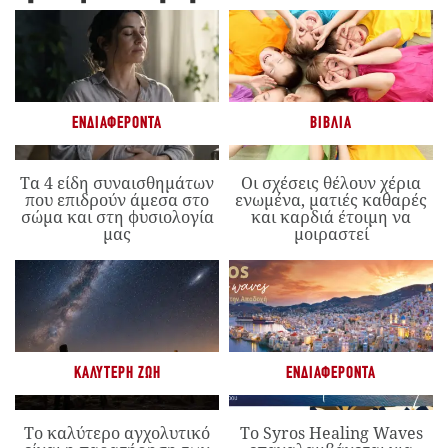
ΕΝΔΙΑΦΈΡΟΝΤΑ
ΒΙΒΛΊΑ
Τα 4 είδη συναισθημάτων
Οι σχέσεις θέλουν χέρια
που επιδρούν άμεσα στο
ενωμένα, ματιές καθαρές
σώμα και στη φυσιολογία
και καρδιά έτοιμη να
μας
μοιραστεί
ΚΑΛΎΤΕΡΗ ΖΩΉ
ΕΝΔΙΑΦΈΡΟΝΤΑ
Το καλύτερο αγχολυτικό
Το Syros Healing Waves