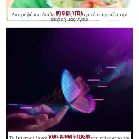
ΨΥΧΙΚΗ ΥΓΕΙΑ
Διατροφή και διάθεση: Πώς το φαγητό επηρεάζει την
ψυχική μας υγεία
WEB3 SUMMIT ATHENS
Το Internet ξαναγράφεται. Η Ελλάδα στο επίκεντρο της