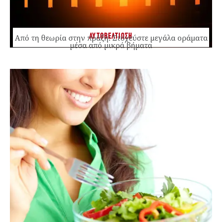
ΑΥΤΟΒΕΛΤΙΩΣΗ
Από τη θεωρία στην πράξη: Στοχεύστε μεγάλα οράματα
μέσα από μικρά βήματα