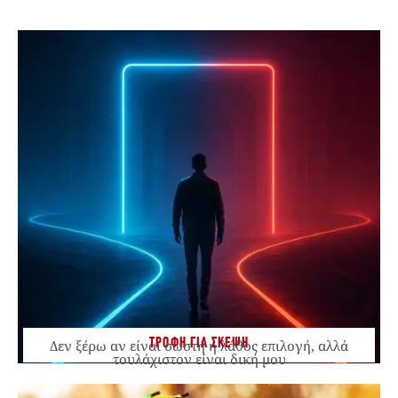
ΤΡΟΦΗ ΓΙΑ ΣΚΕΨΗ
Δεν ξέρω αν είναι σωστή ή λάθος επιλογή, αλλά
τουλάχιστον είναι δική μου