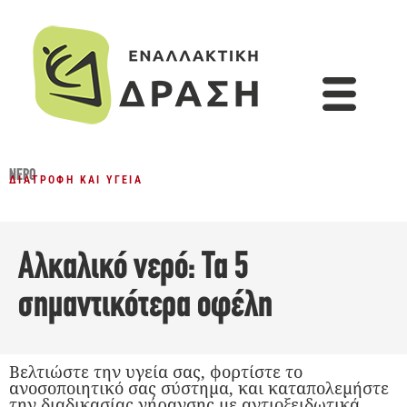
ΝΕΡΌ
ΔΙΑΤΡΟΦΉ ΚΑΙ ΥΓΕΊΑ
Αλκαλικό νερό: Τα 5
σημαντικότερα οφέλη
Βελτιώστε την υγεία σας, φορτίστε το
ανοσοποιητικό σας σύστημα, και καταπολεμήστε
την διαδικασίας γήρανσης με αντιοξειδωτικά