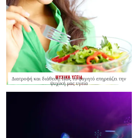
ΨΥΧΙΚΗ ΥΓΕΙΑ
Διατροφή και διάθεση: Πώς το φαγητό επηρεάζει την
ψυχική μας υγεία