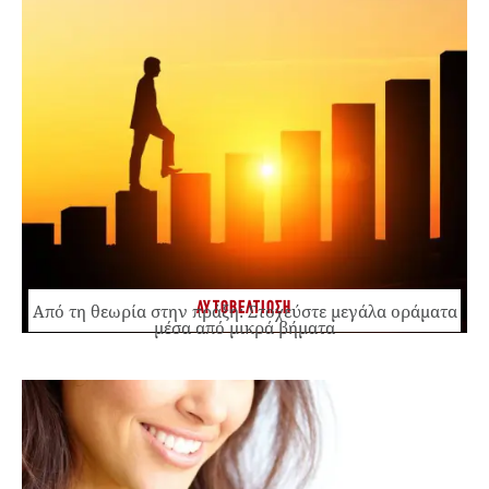
ΑΥΤΟΒΕΛΤΙΩΣΗ
Από τη θεωρία στην πράξη: Στοχεύστε μεγάλα οράματα
μέσα από μικρά βήματα