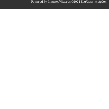
Powered By Internet Wizards ©2021 Εναλλακτική Δράση