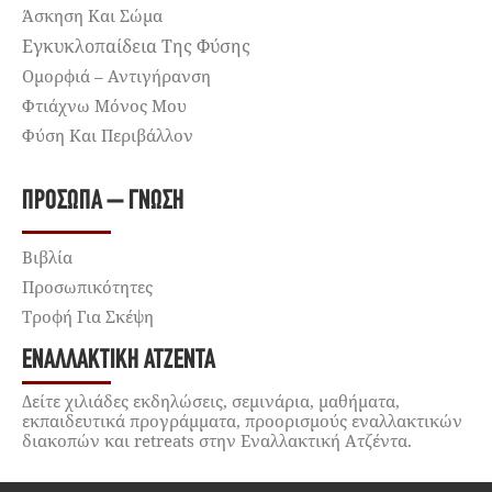
Άσκηση Και Σώμα
Εγκυκλοπαίδεια Της Φύσης
Ομορφιά – Αντιγήρανση
Φτιάχνω Μόνος Μου
Φύση Και Περιβάλλον
ΠΡΌΣΩΠΑ – ΓΝΏΣΗ
Βιβλία
Προσωπικότητες
Τροφή Για Σκέψη
ΕΝΑΛΛΑΚΤΙΚΉ ΑΤΖΈΝΤΑ
Δείτε χιλιάδες εκδηλώσεις, σεμινάρια, μαθήματα,
εκπαιδευτικά προγράμματα, προορισμούς εναλλακτικών
διακοπών και retreats στην Εναλλακτική Ατζέντα.