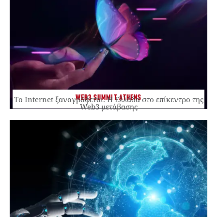
WEB3 SUMMIT ATHENS
Το Internet ξαναγράφεται. Η Ελλάδα στο επίκεντρο της
Web3 μετάβασης