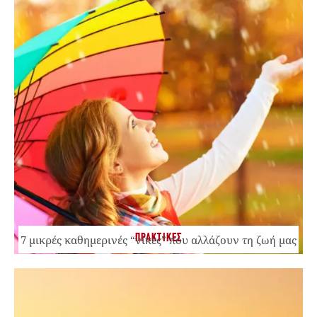
ΠΡΑΚΤΙΚΕΣ
7 μικρές καθημερινές “νίκες” που αλλάζουν τη ζωή μας