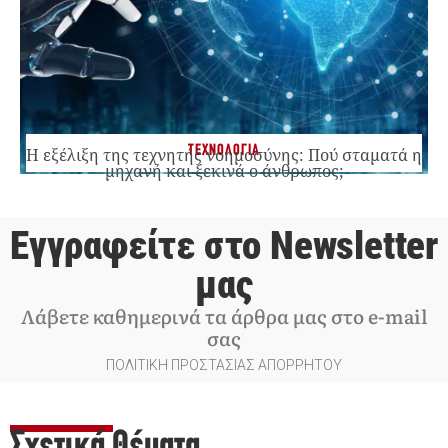
ΤΕΧΝΟΛΟΓΙΑ
Η εξέλιξη της τεχνητής νοημοσύνης: Πού σταματά η
μηχανή και ξεκινά ο άνθρωπος;
Εγγραφείτε στο Newsletter
μας
Λάβετε καθημερινά τα άρθρα μας στο e-mail
σας
ΠΟΛΙΤΙΚΗ ΠΡΟΣΤΑΣΙΑΣ ΑΠΟΡΡΗΤΟΥ