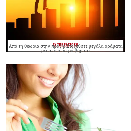
ΑΥΤΟΒΕΛΤΙΩΣΗ
Από τη θεωρία στην πράξη: Στοχεύστε μεγάλα οράματα
μέσα από μικρά βήματα