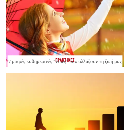
ΠΡΑΚΤΙΚΕΣ
7 μικρές καθημερινές “νίκες” που αλλάζουν τη ζωή μας