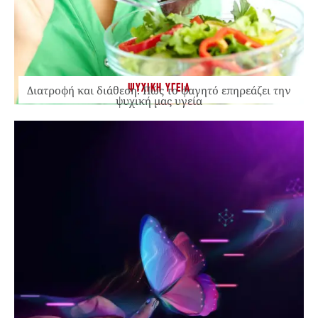
ΨΥΧΙΚΗ ΥΓΕΙΑ
Διατροφή και διάθεση: Πώς το φαγητό επηρεάζει την
ψυχική μας υγεία