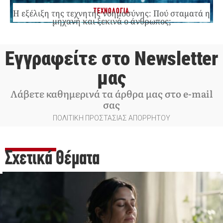
ΤΕΧΝΟΛΟΓΙΑ
Η εξέλιξη της τεχνητής νοημοσύνης: Πού σταματά η
μηχανή και ξεκινά ο άνθρωπος;
Εγγραφείτε στο Newsletter
μας
Λάβετε καθημερινά τα άρθρα μας στο e-mail
σας
ΠΟΛΙΤΙΚΗ ΠΡΟΣΤΑΣΙΑΣ ΑΠΟΡΡΗΤΟΥ
Σχετικά Θέματα