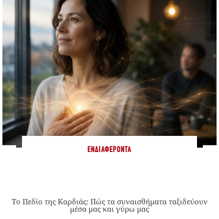
ΕΝΔΙΑΦΈΡΟΝΤΑ
Το Πεδίο της Καρδιάς: Πώς τα συναισθήματα ταξιδεύουν
μέσα μας και γύρω μας