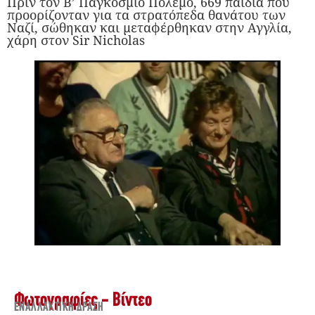
Πριν τον Β’ Παγκόσμιο Πόλεμο, 669 παιδιά που
προορίζονταν για τα στρατόπεδα θανάτου των
Ναζί, σώθηκαν και μεταφέρθηκαν στην Αγγλία,
χάρη στον Sir Nicholas
Φωτογραφίες - Βίντεο
ΕΝΑΛΛΑΚΤΙΚΉ ΔΡΆΣΗ