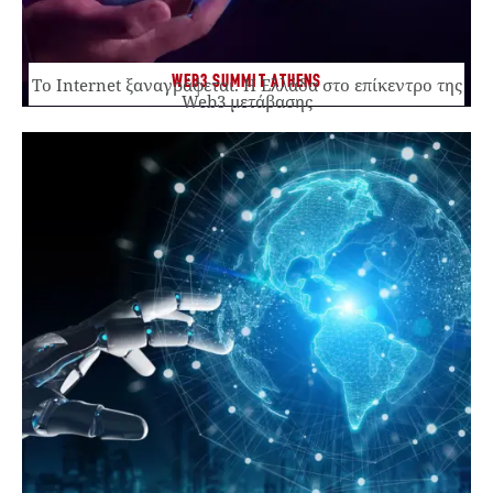
WEB3 SUMMIT ATHENS
Το Internet ξαναγράφεται. Η Ελλάδα στο επίκεντρο της
Web3 μετάβασης