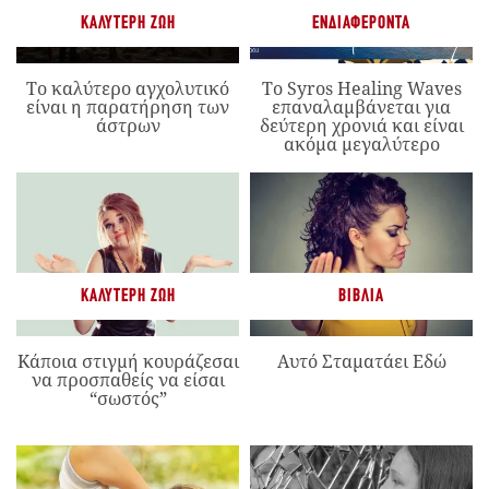
ΚΑΛΎΤΕΡΗ ΖΩΉ
ΕΝΔΙΑΦΈΡΟΝΤΑ
Το καλύτερο αγχολυτικό
Το Syros Healing Waves
είναι η παρατήρηση των
επαναλαμβάνεται για
άστρων
δεύτερη χρονιά και είναι
ακόμα μεγαλύτερο
ΚΑΛΎΤΕΡΗ ΖΩΉ
ΒΙΒΛΊΑ
Κάποια στιγμή κουράζεσαι
Αυτό Σταματάει Εδώ
να προσπαθείς να είσαι
“σωστός”