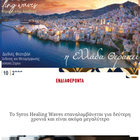
ΕΝΔΙΑΦΈΡΟΝΤΑ
Το Syros Healing Waves επαναλαμβάνεται για δεύτερη
χρονιά και είναι ακόμα μεγαλύτερο