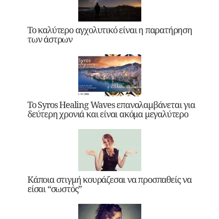
Το καλύτερο αγχολυτικό είναι η παρατήρηση
των άστρων
Το Syros Healing Waves επαναλαμβάνεται για
δεύτερη χρονιά και είναι ακόμα μεγαλύτερο
Κάποια στιγμή κουράζεσαι να προσπαθείς να
είσαι “σωστός”