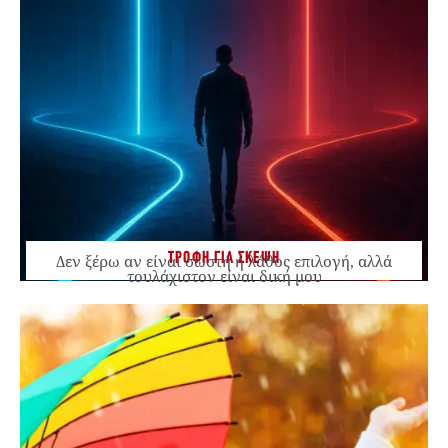
ΤΡΟΦΗ ΓΙΑ ΣΚΕΨΗ
Δεν ξέρω αν είναι σωστή ή λάθος επιλογή, αλλά
τουλάχιστον είναι δική μου