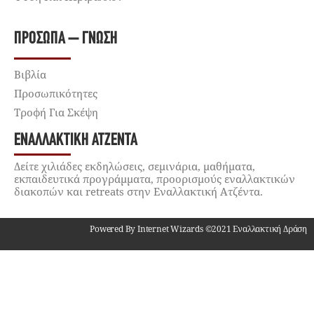
ΠΡΌΣΩΠΑ – ΓΝΏΣΗ
Βιβλία
Προσωπικότητες
Τροφή Για Σκέψη
ΕΝΑΛΛΑΚΤΙΚΉ ΑΤΖΈΝΤΑ
Δείτε χιλιάδες εκδηλώσεις, σεμινάρια, μαθήματα,
εκπαιδευτικά προγράμματα, προορισμούς εναλλακτικών
διακοπών και retreats στην Εναλλακτική Ατζέντα.
Powered By Internet Wizards ©2021 Εναλλακτική Δράση