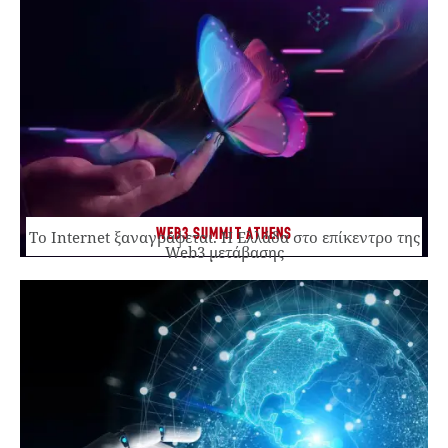
WEB3 SUMMIT ATHENS
Το Internet ξαναγράφεται. Η Ελλάδα στο επίκεντρο της
Web3 μετάβασης