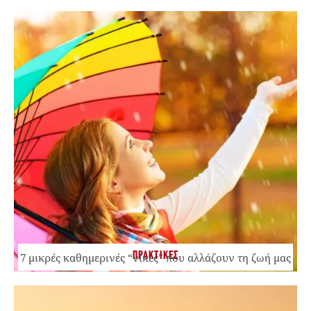
ΠΡΑΚΤΙΚΕΣ
7 μικρές καθημερινές “νίκες” που αλλάζουν τη ζωή μας