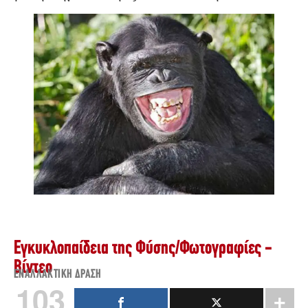
Εγκυκλοπαίδεια της Φύσης
/
Φωτογραφίες -
Βίντεο
ΕΝΑΛΛΑΚΤΙΚΉ ΔΡΆΣΗ
103