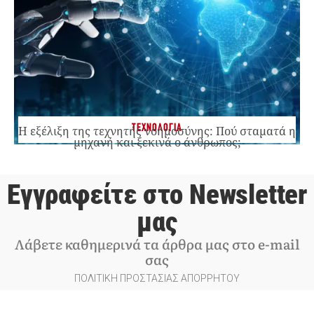
ΤΕΧΝΟΛΟΓΙΑ
Η εξέλιξη της τεχνητής νοημοσύνης: Πού σταματά η
μηχανή και ξεκινά ο άνθρωπος;
Εγγραφείτε στο Newsletter
μας
Λάβετε καθημερινά τα άρθρα μας στο e-mail
σας
ΠΟΛΙΤΙΚΗ ΠΡΟΣΤΑΣΙΑΣ ΑΠΟΡΡΗΤΟΥ