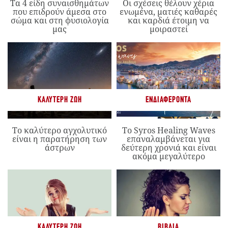
Τα 4 είδη συναισθημάτων
Οι σχέσεις θέλουν χέρια
που επιδρούν άμεσα στο
ενωμένα, ματιές καθαρές
σώμα και στη φυσιολογία
και καρδιά έτοιμη να
μας
μοιραστεί
ΚΑΛΎΤΕΡΗ ΖΩΉ
ΕΝΔΙΑΦΈΡΟΝΤΑ
Το καλύτερο αγχολυτικό
Το Syros Healing Waves
είναι η παρατήρηση των
επαναλαμβάνεται για
άστρων
δεύτερη χρονιά και είναι
ακόμα μεγαλύτερο
ΚΑΛΎΤΕΡΗ ΖΩΉ
ΒΙΒΛΊΑ