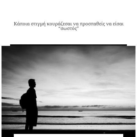
Κάποια στιγμή κουράζεσαι να προσπαθείς να είσαι
“σωστός”