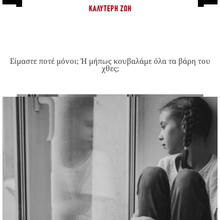
ΚΑΛΎΤΕΡΗ ΖΩΉ
Είμαστε ποτέ μόνοι; Ή μήπως κουβαλάμε όλα τα βάρη του
χθες;