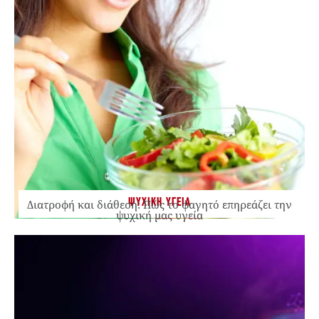
ΨΥΧΙΚΗ ΥΓΕΙΑ
Διατροφή και διάθεση: Πώς το φαγητό επηρεάζει την
ψυχική μας υγεία