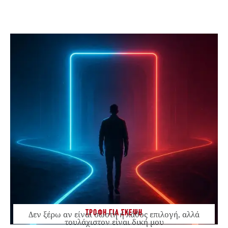
ΤΡΟΦΗ ΓΙΑ ΣΚΕΨΗ
Δεν ξέρω αν είναι σωστή ή λάθος επιλογή, αλλά
τουλάχιστον είναι δική μου