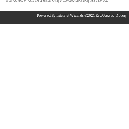
διακοπών και retreats στην Εναλλακτική Ατζέντα.
Powered By Internet Wizards ©2021 Εναλλακτική Δράση