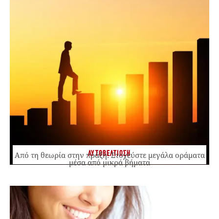
ΑΥΤΟΒΕΛΤΙΩΣΗ
Από τη θεωρία στην πράξη: Στοχεύστε μεγάλα οράματα
μέσα από μικρά βήματα