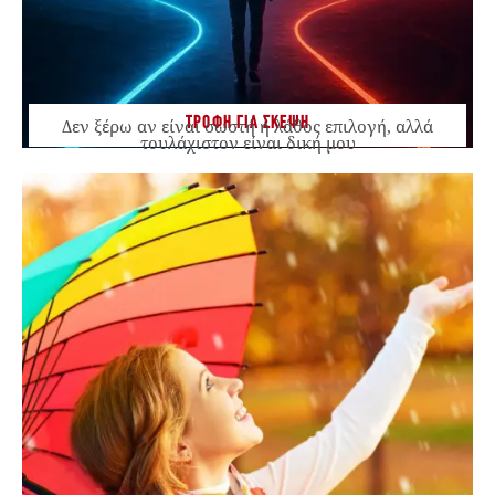
ΤΡΟΦΗ ΓΙΑ ΣΚΕΨΗ
Δεν ξέρω αν είναι σωστή ή λάθος επιλογή, αλλά
τουλάχιστον είναι δική μου