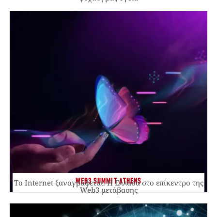
WEB3 SUMMIT ATHENS
Το Internet ξαναγράφεται. Η Ελλάδα στο επίκεντρο της
Web3 μετάβασης