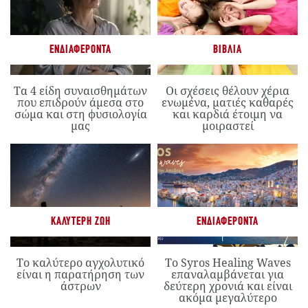
ΕΝΔΙΑΦΈΡΟΝΤΑ
ΒΙΒΛΊΑ
Τα 4 είδη συναισθημάτων
Οι σχέσεις θέλουν χέρια
που επιδρούν άμεσα στο
ενωμένα, ματιές καθαρές
σώμα και στη φυσιολογία
και καρδιά έτοιμη να
μας
μοιραστεί
ΚΑΛΎΤΕΡΗ ΖΩΉ
ΕΝΔΙΑΦΈΡΟΝΤΑ
Το καλύτερο αγχολυτικό
Το Syros Healing Waves
είναι η παρατήρηση των
επαναλαμβάνεται για
άστρων
δεύτερη χρονιά και είναι
ακόμα μεγαλύτερο