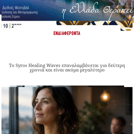
ΕΝΔΙΑΦΈΡΟΝΤΑ
Το Syros Healing Waves επαναλαμβάνεται για δεύτερη
χρονιά και είναι ακόμα μεγαλύτερο