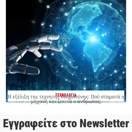
ΤΕΧΝΟΛΟΓΙΑ
Η εξέλιξη της τεχνητής νοημοσύνης: Πού σταματά η
μηχανή και ξεκινά ο άνθρωπος;
Εγγραφείτε στο Newsletter