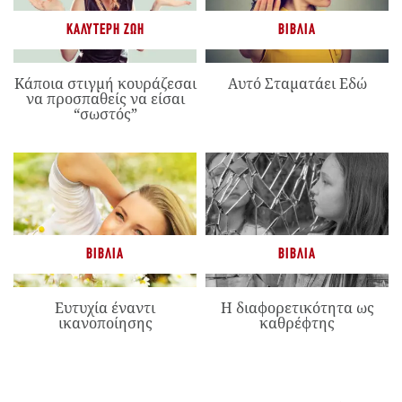
ΚΑΛΎΤΕΡΗ ΖΩΉ
ΒΙΒΛΊΑ
Κάποια στιγμή κουράζεσαι
Αυτό Σταματάει Εδώ
να προσπαθείς να είσαι
“σωστός”
ΒΙΒΛΊΑ
ΒΙΒΛΊΑ
Ευτυχία έναντι
Η διαφορετικότητα ως
ικανοποίησης
καθρέφτης