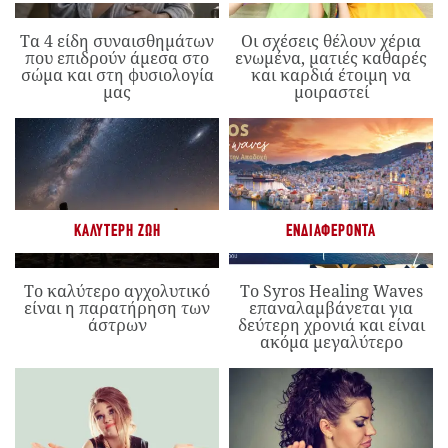
Τα 4 είδη συναισθημάτων
Οι σχέσεις θέλουν χέρια
που επιδρούν άμεσα στο
ενωμένα, ματιές καθαρές
σώμα και στη φυσιολογία
και καρδιά έτοιμη να
μας
μοιραστεί
ΚΑΛΎΤΕΡΗ ΖΩΉ
ΕΝΔΙΑΦΈΡΟΝΤΑ
Το καλύτερο αγχολυτικό
Το Syros Healing Waves
είναι η παρατήρηση των
επαναλαμβάνεται για
άστρων
δεύτερη χρονιά και είναι
ακόμα μεγαλύτερο