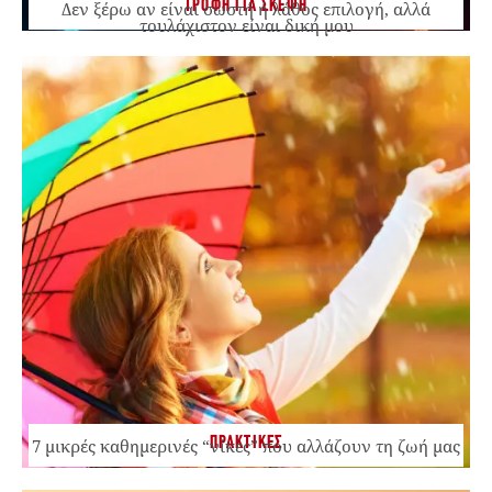
ΤΡΟΦΗ ΓΙΑ ΣΚΕΨΗ
Δεν ξέρω αν είναι σωστή ή λάθος επιλογή, αλλά
τουλάχιστον είναι δική μου
ΠΡΑΚΤΙΚΕΣ
7 μικρές καθημερινές “νίκες” που αλλάζουν τη ζωή μας