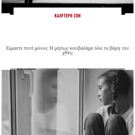
ΚΑΛΎΤΕΡΗ ΖΩΉ
Είμαστε ποτέ μόνοι; Ή μήπως κουβαλάμε όλα τα βάρη του
χθες;