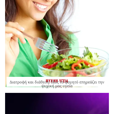
ΨΥΧΙΚΗ ΥΓΕΙΑ
Διατροφή και διάθεση: Πώς το φαγητό επηρεάζει την
ψυχική μας υγεία