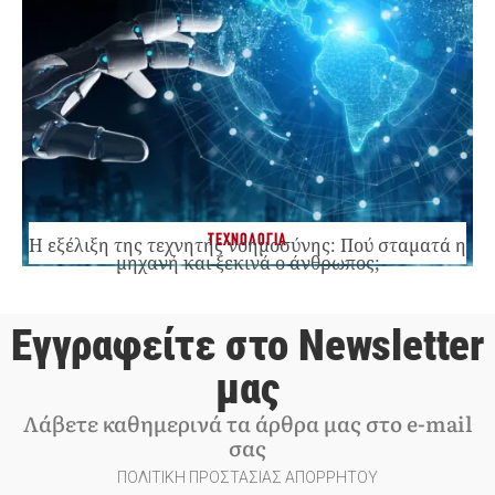
ΤΕΧΝΟΛΟΓΙΑ
Η εξέλιξη της τεχνητής νοημοσύνης: Πού σταματά η
μηχανή και ξεκινά ο άνθρωπος;
Εγγραφείτε στο Newsletter
μας
Λάβετε καθημερινά τα άρθρα μας στο e-mail
σας
ΠΟΛΙΤΙΚΗ ΠΡΟΣΤΑΣΙΑΣ ΑΠΟΡΡΗΤΟΥ