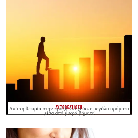
ΑΥΤΟΒΕΛΤΙΩΣΗ
Από τη θεωρία στην πράξη: Στοχεύστε μεγάλα οράματα
μέσα από μικρά βήματα