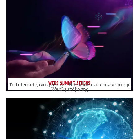
WEB3 SUMMIT ATHENS
Το Internet ξαναγράφεται. Η Ελλάδα στο επίκεντρο της
Web3 μετάβασης