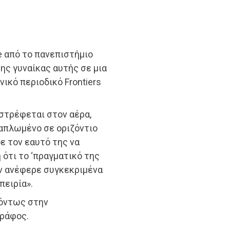
re από το πανεπιστήμιο
ης γυναίκας αυτής σε μια
ικό περιοδικό Frontiers
ιστρέφεται στον αέρα,
ξαπλωμένο σε οριζόντιο
ε τον εαυτό της να
 ότι το ‘πραγματικό της
εν ανέφερε συγκεκριμένα
πειρία».
 όντως στην
γράφος.