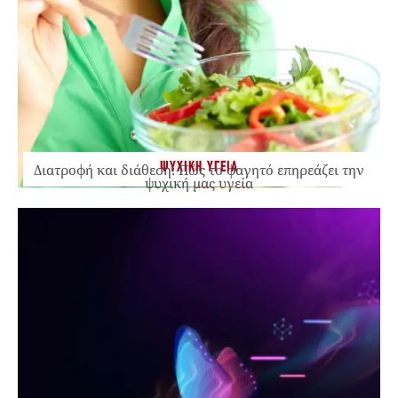
ΨΥΧΙΚΗ ΥΓΕΙΑ
Διατροφή και διάθεση: Πώς το φαγητό επηρεάζει την
ψυχική μας υγεία