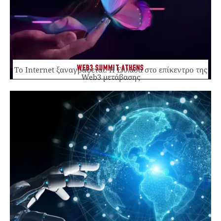
WEB3 SUMMIT ATHENS
Το Internet ξαναγράφεται. Η Ελλάδα στο επίκεντρο της
Web3 μετάβασης