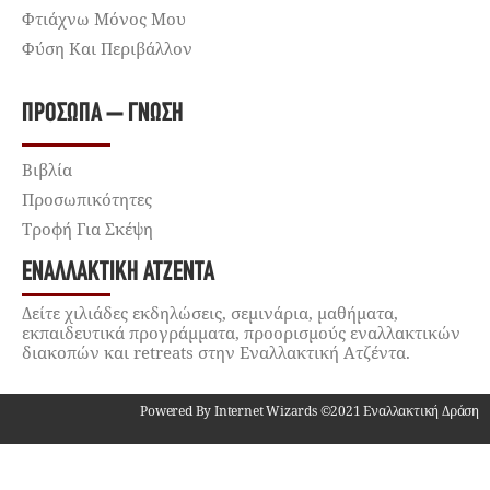
Φτιάχνω Μόνος Μου
Φύση Και Περιβάλλον
ΠΡΌΣΩΠΑ – ΓΝΏΣΗ
Βιβλία
Προσωπικότητες
Τροφή Για Σκέψη
ΕΝΑΛΛΑΚΤΙΚΉ ΑΤΖΈΝΤΑ
Δείτε χιλιάδες εκδηλώσεις, σεμινάρια, μαθήματα,
εκπαιδευτικά προγράμματα, προορισμούς εναλλακτικών
διακοπών και retreats στην Εναλλακτική Ατζέντα.
Powered By Internet Wizards ©2021 Εναλλακτική Δράση