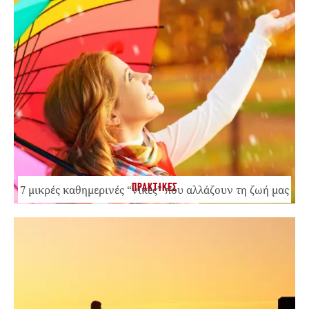
ΠΡΑΚΤΙΚΕΣ
7 μικρές καθημερινές “νίκες” που αλλάζουν τη ζωή μας