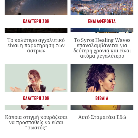
ΚΑΛΎΤΕΡΗ ΖΩΉ
ΕΝΔΙΑΦΈΡΟΝΤΑ
Το καλύτερο αγχολυτικό
Το Syros Healing Waves
είναι η παρατήρηση των
επαναλαμβάνεται για
άστρων
δεύτερη χρονιά και είναι
ακόμα μεγαλύτερο
ΚΑΛΎΤΕΡΗ ΖΩΉ
ΒΙΒΛΊΑ
Κάποια στιγμή κουράζεσαι
Αυτό Σταματάει Εδώ
να προσπαθείς να είσαι
“σωστός”