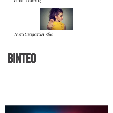
είσαι “σωστός”
Αυτό Σταματάει Εδώ
ΒΙΝΤΕΟ