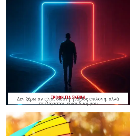
ΤΡΟΦΗ ΓΙΑ ΣΚΕΨΗ
Δεν ξέρω αν είναι σωστή ή λάθος επιλογή, αλλά
τουλάχιστον είναι δική μου