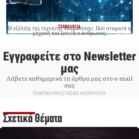
ΤΕΧΝΟΛΟΓΙΑ
Η εξέλιξη της τεχνητής νοημοσύνης: Πού σταματά η
μηχανή και ξεκινά ο άνθρωπος;
Εγγραφείτε στο Newsletter
μας
Λάβετε καθημερινά τα άρθρα μας στο e-mail
σας
ΠΟΛΙΤΙΚΗ ΠΡΟΣΤΑΣΙΑΣ ΑΠΟΡΡΗΤΟΥ
Σχετικά Θέματα