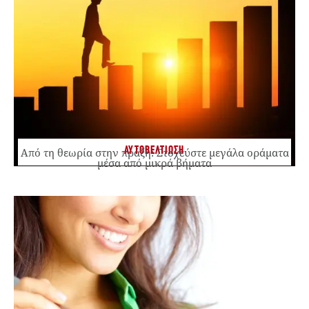
ΑΥΤΟΒΕΛΤΙΩΣΗ
Από τη θεωρία στην πράξη: Στοχεύστε μεγάλα οράματα
μέσα από μικρά βήματα