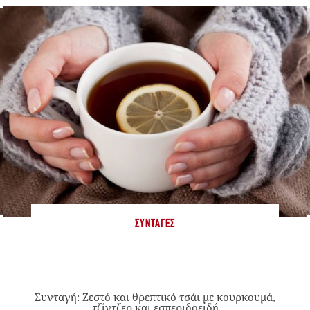
ΣΥΝΤΑΓΈΣ
Συνταγή: Ζεστό και θρεπτικό τσάι με κουρκουμά,
τζίντζερ και εσπεριδοειδή