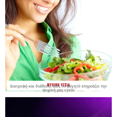
ΨΥΧΙΚΗ ΥΓΕΙΑ
Διατροφή και διάθεση: Πώς το φαγητό επηρεάζει την
ψυχική μας υγεία