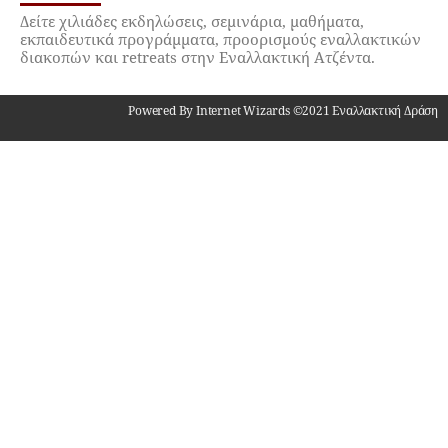
Δείτε χιλιάδες εκδηλώσεις, σεμινάρια, μαθήματα,
εκπαιδευτικά προγράμματα, προορισμούς εναλλακτικών
διακοπών και retreats στην Εναλλακτική Ατζέντα.
Powered By Internet Wizards ©2021 Εναλλακτική Δράση