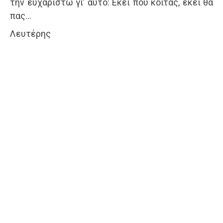
την ευχαριστώ γι’ αυτό: Εκεί που κοιτάς, εκεί θα
πας…
Λευτέρης