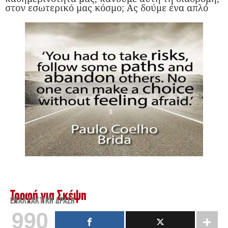
στον εσωτερικό μας κόσμο; Ας δούμε ένα απλό
Τροφή για Σκέψη
ΕΝΑΛΛΑΚΤΙΚΉ ΔΡΆΣΗ
990