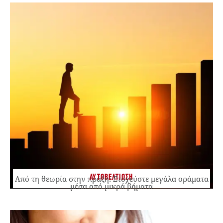
ΑΥΤΟΒΕΛΤΙΩΣΗ
Από τη θεωρία στην πράξη: Στοχεύστε μεγάλα οράματα
μέσα από μικρά βήματα