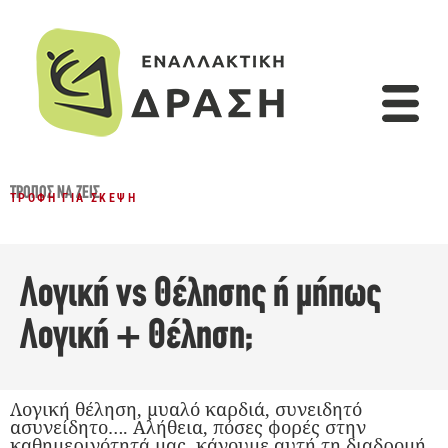
ΤΡΌΠΟΣ ΝΑ ΖΕΙΣ
ΤΡΟΦΉ ΓΙΑ ΣΚΈΨΗ
Λογική vs Θέλησης ή μήπως
Λογική + Θέληση;
Λογική θέληση, μυαλό καρδιά, συνειδητό
ασυνείδητο…. Αλήθεια, πόσες φορές στην
καθημερινότητά μας, κάνουμε αυτή τη διαδρομή,