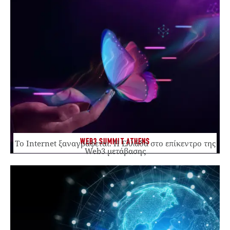
WEB3 SUMMIT ATHENS
Το Internet ξαναγράφεται. Η Ελλάδα στο επίκεντρο της
Web3 μετάβασης