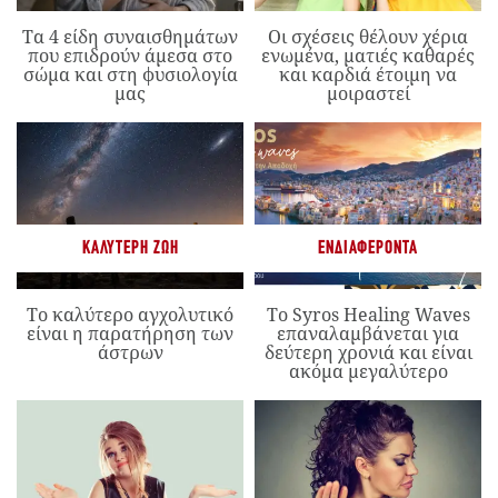
Τα 4 είδη συναισθημάτων
Οι σχέσεις θέλουν χέρια
που επιδρούν άμεσα στο
ενωμένα, ματιές καθαρές
σώμα και στη φυσιολογία
και καρδιά έτοιμη να
μας
μοιραστεί
ΚΑΛΎΤΕΡΗ ΖΩΉ
ΕΝΔΙΑΦΈΡΟΝΤΑ
Το καλύτερο αγχολυτικό
Το Syros Healing Waves
είναι η παρατήρηση των
επαναλαμβάνεται για
άστρων
δεύτερη χρονιά και είναι
ακόμα μεγαλύτερο