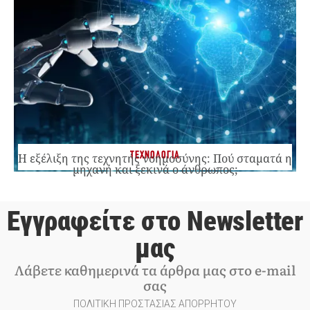
ΤΕΧΝΟΛΟΓΙΑ
Η εξέλιξη της τεχνητής νοημοσύνης: Πού σταματά η
μηχανή και ξεκινά ο άνθρωπος;
Εγγραφείτε στο Newsletter
μας
Λάβετε καθημερινά τα άρθρα μας στο e-mail
σας
ΠΟΛΙΤΙΚΗ ΠΡΟΣΤΑΣΙΑΣ ΑΠΟΡΡΗΤΟΥ