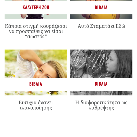
ΚΑΛΎΤΕΡΗ ΖΩΉ
ΒΙΒΛΊΑ
Κάποια στιγμή κουράζεσαι
Αυτό Σταματάει Εδώ
να προσπαθείς να είσαι
“σωστός”
ΒΙΒΛΊΑ
ΒΙΒΛΊΑ
Ευτυχία έναντι
Η διαφορετικότητα ως
ικανοποίησης
καθρέφτης