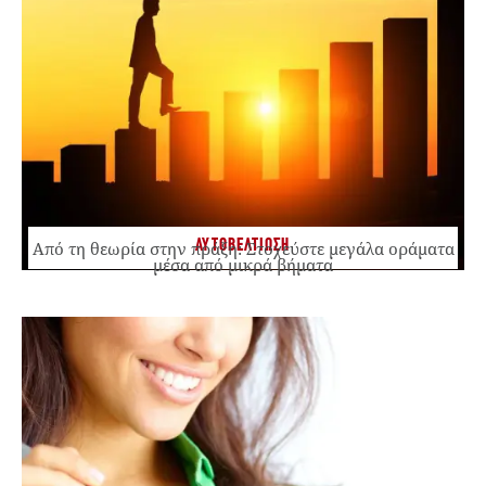
ΑΥΤΟΒΕΛΤΙΩΣΗ
Από τη θεωρία στην πράξη: Στοχεύστε μεγάλα οράματα
μέσα από μικρά βήματα