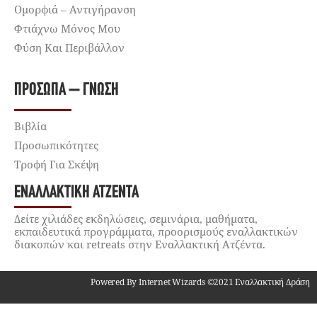
Ομορφιά – Αντιγήρανση
Φτιάχνω Μόνος Μου
Φύση Και Περιβάλλον
ΠΡΌΣΩΠΑ – ΓΝΏΣΗ
Βιβλία
Προσωπικότητες
Τροφή Για Σκέψη
ΕΝΑΛΛΑΚΤΙΚΉ ΑΤΖΈΝΤΑ
Δείτε χιλιάδες εκδηλώσεις, σεμινάρια, μαθήματα,
εκπαιδευτικά προγράμματα, προορισμούς εναλλακτικών
διακοπών και retreats στην Εναλλακτική Ατζέντα.
Powered By Internet Wizards ©2021 Εναλλακτική Δράση