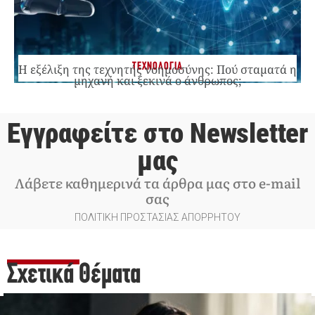
ΤΕΧΝΟΛΟΓΙΑ
Η εξέλιξη της τεχνητής νοημοσύνης: Πού σταματά η
μηχανή και ξεκινά ο άνθρωπος;
Εγγραφείτε στο Newsletter
μας
Λάβετε καθημερινά τα άρθρα μας στο e-mail
σας
ΠΟΛΙΤΙΚΗ ΠΡΟΣΤΑΣΙΑΣ ΑΠΟΡΡΗΤΟΥ
Σχετικά Θέματα