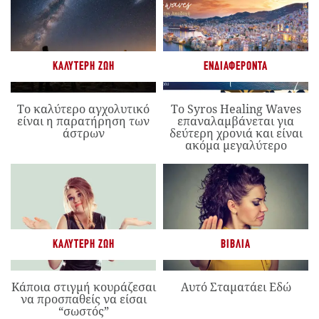
ΚΑΛΎΤΕΡΗ ΖΩΉ
ΕΝΔΙΑΦΈΡΟΝΤΑ
Το καλύτερο αγχολυτικό
Το Syros Healing Waves
είναι η παρατήρηση των
επαναλαμβάνεται για
άστρων
δεύτερη χρονιά και είναι
ακόμα μεγαλύτερο
ΚΑΛΎΤΕΡΗ ΖΩΉ
ΒΙΒΛΊΑ
Κάποια στιγμή κουράζεσαι
Αυτό Σταματάει Εδώ
να προσπαθείς να είσαι
“σωστός”