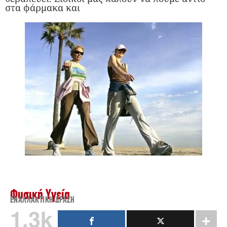
στα φάρμακα και
Φυσική Υγεία
ΕΝΑΛΛΑΚΤΙΚΉ ΔΡΆΣΗ
1.3k