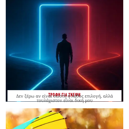
ΤΡΟΦΗ ΓΙΑ ΣΚΕΨΗ
Δεν ξέρω αν είναι σωστή ή λάθος επιλογή, αλλά
τουλάχιστον είναι δική μου