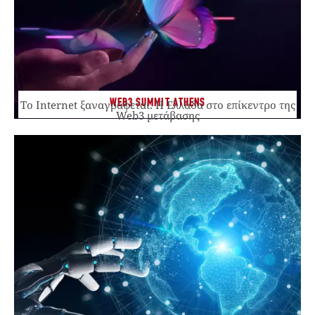
WEB3 SUMMIT ATHENS
Το Internet ξαναγράφεται. Η Ελλάδα στο επίκεντρο της
Web3 μετάβασης