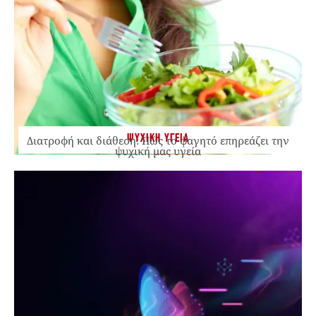
ΨΥΧΙΚΗ ΥΓΕΙΑ
Διατροφή και διάθεση: Πώς το φαγητό επηρεάζει την
ψυχική μας υγεία