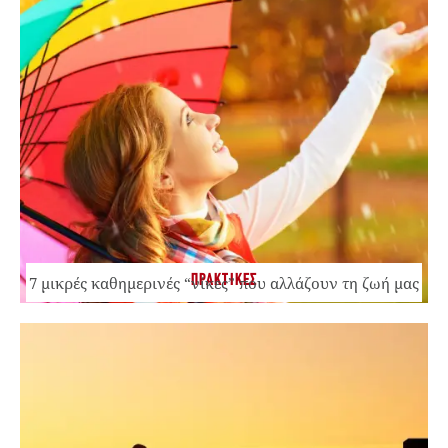
ΠΡΑΚΤΙΚΕΣ
7 μικρές καθημερινές “νίκες” που αλλάζουν τη ζωή μας