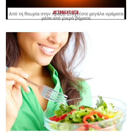
ΑΥΤΟΒΕΛΤΙΩΣΗ
Από τη θεωρία στην πράξη: Στοχεύστε μεγάλα οράματα
μέσα από μικρά βήματα