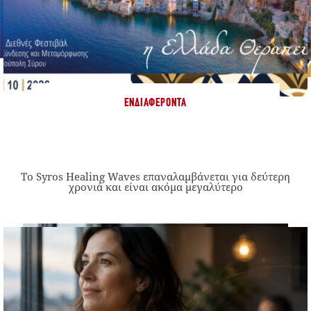
ΕΝΔΙΑΦΈΡΟΝΤΑ
Το Syros Healing Waves επαναλαμβάνεται για δεύτερη
χρονιά και είναι ακόμα μεγαλύτερο