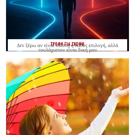
ΤΡΟΦΗ ΓΙΑ ΣΚΕΨΗ
Δεν ξέρω αν είναι σωστή ή λάθος επιλογή, αλλά
τουλάχιστον είναι δική μου