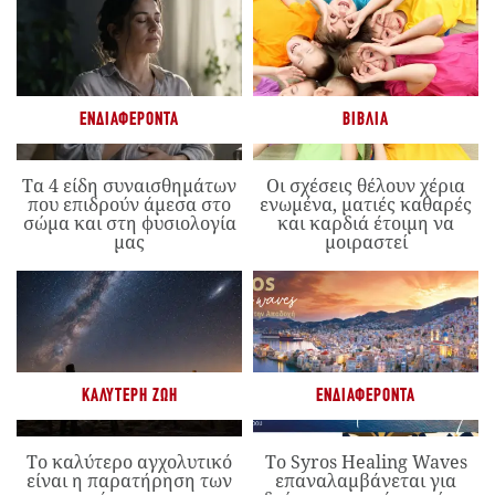
ΕΝΔΙΑΦΈΡΟΝΤΑ
ΒΙΒΛΊΑ
Τα 4 είδη συναισθημάτων
Οι σχέσεις θέλουν χέρια
που επιδρούν άμεσα στο
ενωμένα, ματιές καθαρές
σώμα και στη φυσιολογία
και καρδιά έτοιμη να
μας
μοιραστεί
ΚΑΛΎΤΕΡΗ ΖΩΉ
ΕΝΔΙΑΦΈΡΟΝΤΑ
Το καλύτερο αγχολυτικό
Το Syros Healing Waves
είναι η παρατήρηση των
επαναλαμβάνεται για