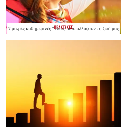
ΠΡΑΚΤΙΚΕΣ
7 μικρές καθημερινές “νίκες” που αλλάζουν τη ζωή μας