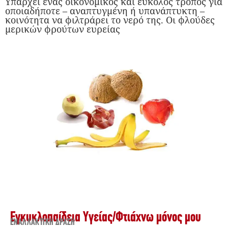
Υπάρχει ένας οικονομικός και εύκολος τρόπος για
οποιαδήποτε – αναπτυγμένη ή υπανάπτυκτη –
κοινότητα να φιλτράρει το νερό της. Οι φλούδες
μερικών φρούτων ευρείας
Εγκυκλοπαίδεια Υγείας
/
Φτιάχνω μόνος μου
ΕΝΑΛΛΑΚΤΙΚΉ ΔΡΆΣΗ