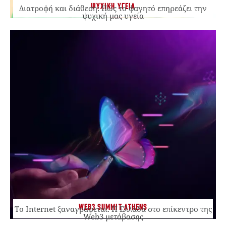
ΨΥΧΙΚΗ ΥΓΕΙΑ
Διατροφή και διάθεση: Πώς το φαγητό επηρεάζει την
ψυχική μας υγεία
WEB3 SUMMIT ATHENS
Το Internet ξαναγράφεται. Η Ελλάδα στο επίκεντρο της
Web3 μετάβασης