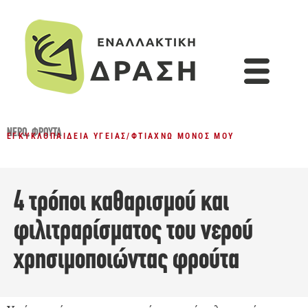
ΝΕΡΌ
,
ΦΡΟΎΤΑ
ΕΓΚΥΚΛΟΠΑΊΔΕΙΑ ΥΓΕΊΑΣ
/
ΦΤΙΆΧΝΩ ΜΌΝΟΣ ΜΟΥ
4 τρόποι καθαρισμού και
φιλιτραρίσματος του νερού
χρησιμοποιώντας φρούτα