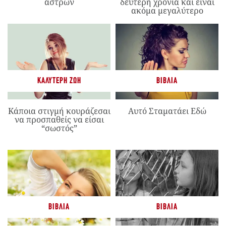
άστρων
δεύτερη χρονιά και είναι
ακόμα μεγαλύτερο
ΚΑΛΎΤΕΡΗ ΖΩΉ
ΒΙΒΛΊΑ
Κάποια στιγμή κουράζεσαι
Αυτό Σταματάει Εδώ
να προσπαθείς να είσαι
“σωστός”
ΒΙΒΛΊΑ
ΒΙΒΛΊΑ