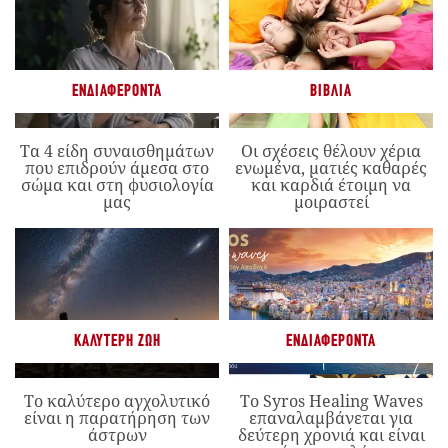
ΕΝΔΙΑΦΈΡΟΝΤΑ
ΒΙΒΛΊΑ
Τα 4 είδη συναισθημάτων
Οι σχέσεις θέλουν χέρια
που επιδρούν άμεσα στο
ενωμένα, ματιές καθαρές
σώμα και στη φυσιολογία
και καρδιά έτοιμη να
μας
μοιραστεί
ΚΑΛΎΤΕΡΗ ΖΩΉ
ΕΝΔΙΑΦΈΡΟΝΤΑ
Το καλύτερο αγχολυτικό
Το Syros Healing Waves
είναι η παρατήρηση των
επαναλαμβάνεται για
άστρων
δεύτερη χρονιά και είναι