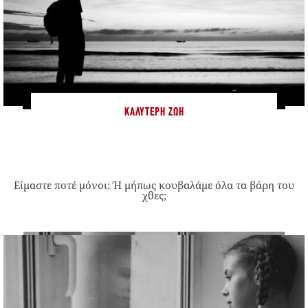
ΚΑΛΎΤΕΡΗ ΖΩΉ
Είμαστε ποτέ μόνοι; Ή μήπως κουβαλάμε όλα τα βάρη του
χθες;