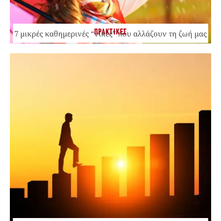
ΠΡΑΚΤΙΚΕΣ
7 μικρές καθημερινές “νίκες” που αλλάζουν τη ζωή μας