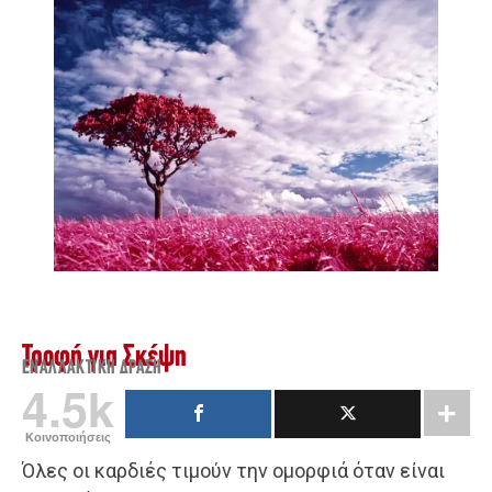
Τροφή για Σκέψη
ΕΝΑΛΛΑΚΤΙΚΉ ΔΡΆΣΗ
4.5k
Κοινοποιήσεις
Όλες οι καρδιές τιμούν την ομορφιά όταν είναι