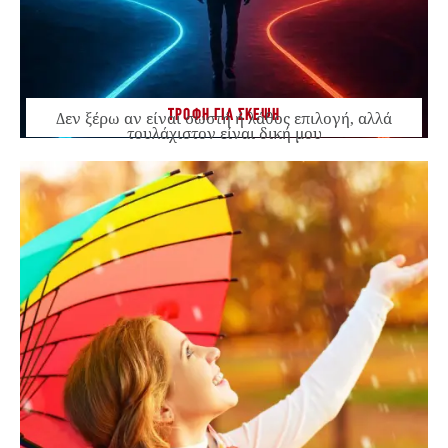
ΤΡΟΦΗ ΓΙΑ ΣΚΕΨΗ
Δεν ξέρω αν είναι σωστή ή λάθος επιλογή, αλλά
τουλάχιστον είναι δική μου