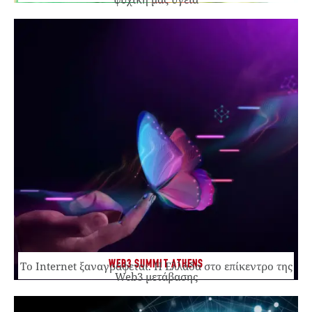
WEB3 SUMMIT ATHENS
Το Internet ξαναγράφεται. Η Ελλάδα στο επίκεντρο της
Web3 μετάβασης