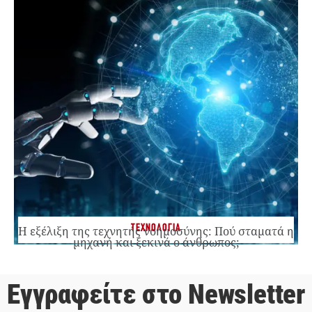
ΤΕΧΝΟΛΟΓΙΑ
Η εξέλιξη της τεχνητής νοημοσύνης: Πού σταματά η
μηχανή και ξεκινά ο άνθρωπος;
Εγγραφείτε στο Newsletter