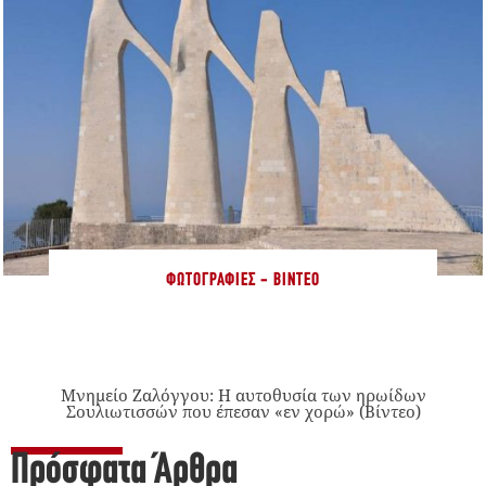
ΦΩΤΟΓΡΑΦΊΕΣ - ΒΊΝΤΕΟ
Μνημείο Ζαλόγγου: Η αυτοθυσία των ηρωίδων
Σουλιωτισσών που έπεσαν «εν χορώ» (Βίντεο)
Πρόσφατα Άρθρα