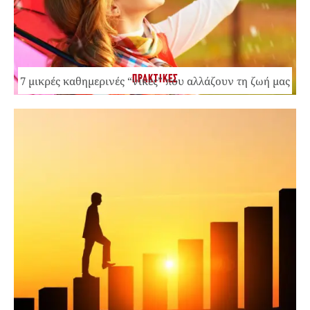
ΠΡΑΚΤΙΚΕΣ
7 μικρές καθημερινές “νίκες” που αλλάζουν τη ζωή μας