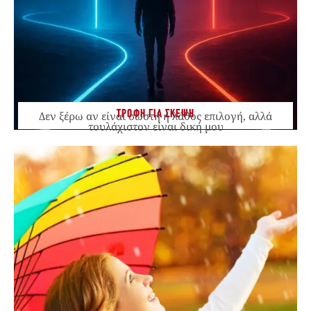
ΤΡΟΦΗ ΓΙΑ ΣΚΕΨΗ
Δεν ξέρω αν είναι σωστή ή λάθος επιλογή, αλλά
τουλάχιστον είναι δική μου