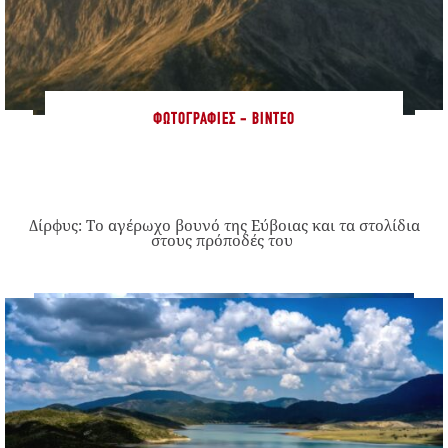
ΦΩΤΟΓΡΑΦΊΕΣ - ΒΊΝΤΕΟ
Δίρφυς: Το αγέρωχο βουνό της Εύβοιας και τα στολίδια
στους πρόποδές του