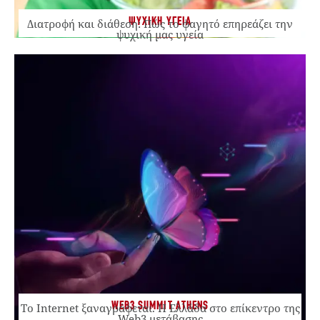
ΨΥΧΙΚΗ ΥΓΕΙΑ
Διατροφή και διάθεση: Πώς το φαγητό επηρεάζει την
ψυχική μας υγεία
WEB3 SUMMIT ATHENS
Το Internet ξαναγράφεται. Η Ελλάδα στο επίκεντρο της
Web3 μετάβασης