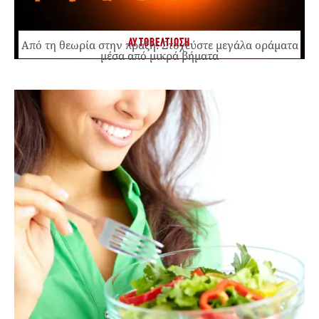
ΑΥΤΟΒΕΛΤΙΩΣΗ
Από τη θεωρία στην πράξη: Στοχεύστε μεγάλα οράματα
μέσα από μικρά βήματα