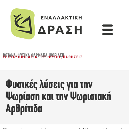
ΒΌΤΑΝΑ
,
ΦΥΣΙΚΆ ΦΆΡΜΑΚΑ
,
ΨΩΡΊΑΣΗ
ΕΓΚΥΚΛΟΠΑΊΔΕΙΑ ΤΗΣ ΦΎΣΗΣ
/
ΠΑΘΉΣΕΙΣ
Φυσικές λύσεις για την
Ψωρίαση και την Ψωρισιακή
Αρθρίτιδα