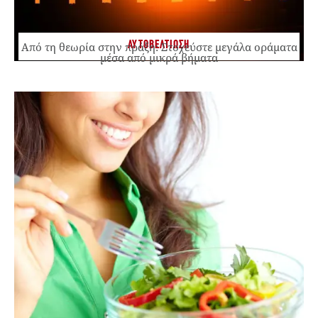
ΑΥΤΟΒΕΛΤΙΩΣΗ
Από τη θεωρία στην πράξη: Στοχεύστε μεγάλα οράματα
μέσα από μικρά βήματα