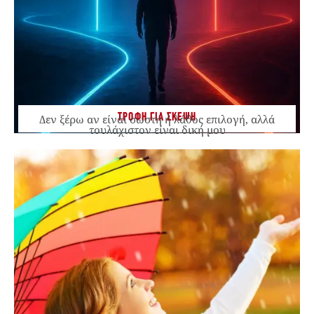
ΤΡΟΦΗ ΓΙΑ ΣΚΕΨΗ
Δεν ξέρω αν είναι σωστή ή λάθος επιλογή, αλλά
τουλάχιστον είναι δική μου