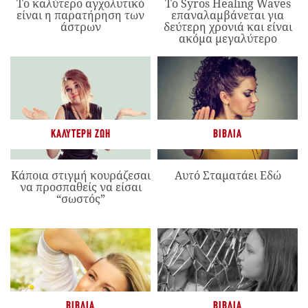
Το καλύτερο αγχολυτικό
Το Syros Healing Waves
είναι η παρατήρηση των
επαναλαμβάνεται για
άστρων
δεύτερη χρονιά και είναι
ακόμα μεγαλύτερο
ΚΑΛΎΤΕΡΗ ΖΩΉ
ΒΙΒΛΊΑ
Κάποια στιγμή κουράζεσαι
Αυτό Σταματάει Εδώ
να προσπαθείς να είσαι
“σωστός”
ΒΙΒΛΊΑ
ΒΙΒΛΊΑ