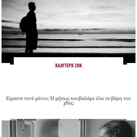
ΚΑΛΎΤΕΡΗ ΖΩΉ
Είμαστε ποτέ μόνοι; Ή μήπως κουβαλάμε όλα τα βάρη του
χθες;