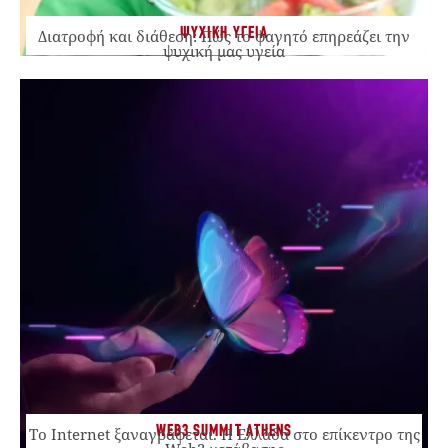
ΨΥΧΙΚΗ ΥΓΕΙΑ
Διατροφή και διάθεση: Πώς το φαγητό επηρεάζει την
ψυχική μας υγεία
WEB3 SUMMIT ATHENS
Το Internet ξαναγράφεται. Η Ελλάδα στο επίκεντρο της