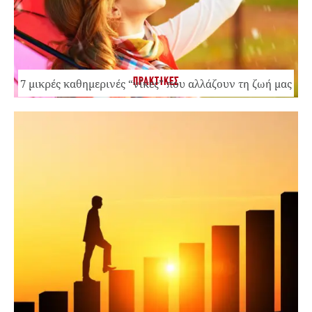
ΠΡΑΚΤΙΚΕΣ
7 μικρές καθημερινές “νίκες” που αλλάζουν τη ζωή μας