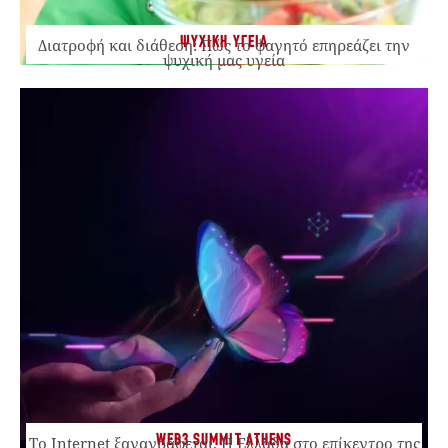
ΨΥΧΙΚΗ ΥΓΕΙΑ
Διατροφή και διάθεση: Πώς το φαγητό επηρεάζει την
ψυχική μας υγεία
WEB3 SUMMIT ATHENS
Το Internet ξαναγράφεται. Η Ελλάδα στο επίκεντρο της