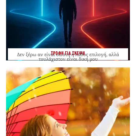
ΤΡΟΦΗ ΓΙΑ ΣΚΕΨΗ
Δεν ξέρω αν είναι σωστή ή λάθος επιλογή, αλλά
τουλάχιστον είναι δική μου