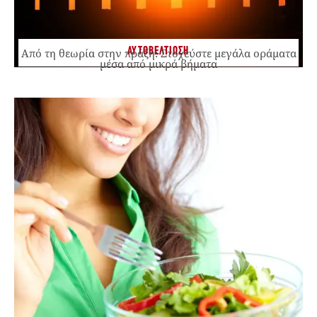
ΑΥΤΟΒΕΛΤΙΩΣΗ
Από τη θεωρία στην πράξη: Στοχεύστε μεγάλα οράματα
μέσα από μικρά βήματα