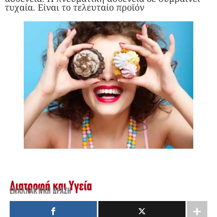
τυχαία. Είναι το τελευταίο προϊόν
Διατροφή και Υγεία
ΕΝΑΛΛΑΚΤΙΚΉ ΔΡΆΣΗ