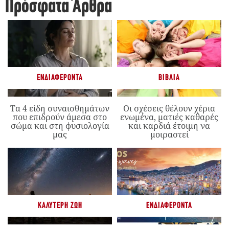
Πρόσφατα Άρθρα
ΕΝΔΙΑΦΈΡΟΝΤΑ
ΒΙΒΛΊΑ
Τα 4 είδη συναισθημάτων
Οι σχέσεις θέλουν χέρια
που επιδρούν άμεσα στο
ενωμένα, ματιές καθαρές
σώμα και στη φυσιολογία
και καρδιά έτοιμη να
μας
μοιραστεί
ΚΑΛΎΤΕΡΗ ΖΩΉ
ΕΝΔΙΑΦΈΡΟΝΤΑ