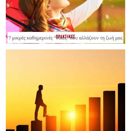
ΠΡΑΚΤΙΚΕΣ
7 μικρές καθημερινές “νίκες” που αλλάζουν τη ζωή μας