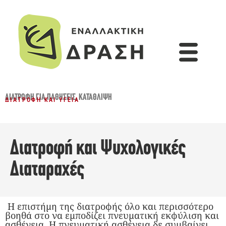
ΔΙΑΤΡΟΦΉ ΓΙΑ ΠΑΘΉΣΕΙΣ
,
ΚΑΤΆΘΛΙΨΗ
ΔΙΑΤΡΟΦΉ ΚΑΙ ΥΓΕΊΑ
Διατροφή και Ψυχολογικές
Διαταραχές
H επιστήμη της διατροφής όλο και περισσότερο
βοηθά στο να εμποδίζει πνευματική εκφύλιση και
ασθένεια. Η πνευματική ασθένεια δε συμβαίνει