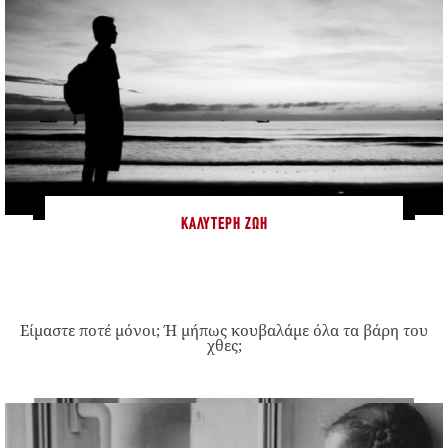
ΚΑΛΎΤΕΡΗ ΖΩΉ
Είμαστε ποτέ μόνοι; Ή μήπως κουβαλάμε όλα τα βάρη του
χθες;