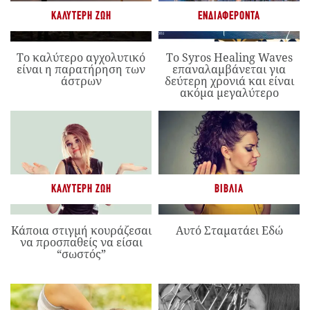
ΚΑΛΎΤΕΡΗ ΖΩΉ
ΕΝΔΙΑΦΈΡΟΝΤΑ
Το καλύτερο αγχολυτικό
Το Syros Healing Waves
είναι η παρατήρηση των
επαναλαμβάνεται για
άστρων
δεύτερη χρονιά και είναι
ακόμα μεγαλύτερο
ΚΑΛΎΤΕΡΗ ΖΩΉ
ΒΙΒΛΊΑ
Κάποια στιγμή κουράζεσαι
Αυτό Σταματάει Εδώ
να προσπαθείς να είσαι
“σωστός”