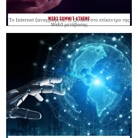
WEB3 SUMMIT ATHENS
Το Internet ξαναγράφεται. Η Ελλάδα στο επίκεντρο της
Web3 μετάβασης