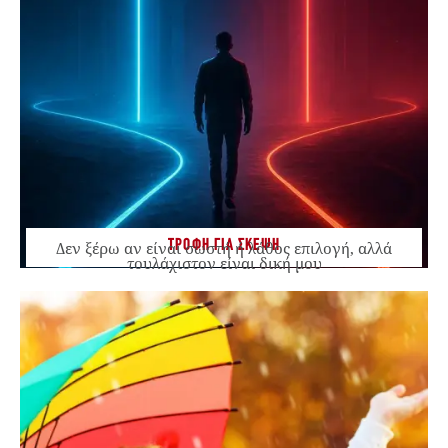
ΤΡΟΦΗ ΓΙΑ ΣΚΕΨΗ
Δεν ξέρω αν είναι σωστή ή λάθος επιλογή, αλλά
τουλάχιστον είναι δική μου