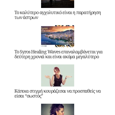
Το καλύτερο αγχολυτικό είναι η παρατήρηση
των άστρων
Το Syros Healing Waves επαναλαμβάνεται για
δεύτερη χρονιά και είναι ακόμα μεγαλύτερο
Κάποια στιγμή κουράζεσαι να προσπαθείς να
είσαι “σωστός”