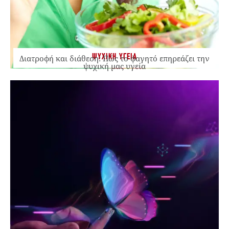
ΨΥΧΙΚΗ ΥΓΕΙΑ
Διατροφή και διάθεση: Πώς το φαγητό επηρεάζει την
ψυχική μας υγεία