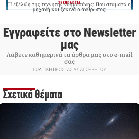
ΤΕΧΝΟΛΟΓΙΑ
Η εξέλιξη της τεχνητής νοημοσύνης: Πού σταματά η
μηχανή και ξεκινά ο άνθρωπος;
Εγγραφείτε στο Newsletter
μας
Λάβετε καθημερινά τα άρθρα μας στο e-mail
σας
ΠΟΛΙΤΙΚΗ ΠΡΟΣΤΑΣΙΑΣ ΑΠΟΡΡΗΤΟΥ
Σχετικά Θέματα