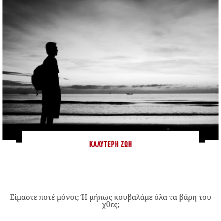
ΚΑΛΎΤΕΡΗ ΖΩΉ
Είμαστε ποτέ μόνοι; Ή μήπως κουβαλάμε όλα τα βάρη του
χθες;