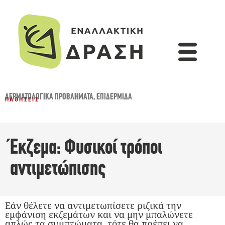
ΔΕΡΜΑΤΟΛΟΓΙΚΆ ΠΡΟΒΛΉΜΑΤΑ
,
ΕΠΙΔΕΡΜΊΔΑ
ΠΑΘΉΣΕΙΣ
Έκζεμα: Φυσικοί τρόποι
αντιμετώπισης
Εάν θέλετε να αντιμετωπίσετε ριζικά την
εμφάνιση εκζεμάτων και να μην μπαλώνετε
απλώς τα συμπτώματα, τότε θα πρέπει να