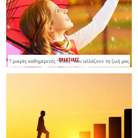
ΠΡΑΚΤΙΚΕΣ
7 μικρές καθημερινές “νίκες” που αλλάζουν τη ζωή μας