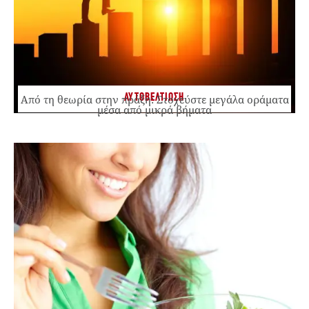
ΑΥΤΟΒΕΛΤΙΩΣΗ
Από τη θεωρία στην πράξη: Στοχεύστε μεγάλα οράματα
μέσα από μικρά βήματα