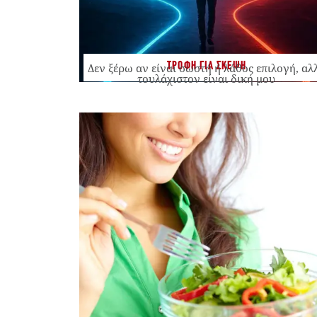
ΤΡΟΦΗ ΓΙΑ ΣΚΕΨΗ
Δεν ξέρω αν είναι σωστή ή λάθος επιλογή, αλ
τουλάχιστον είναι δική μου