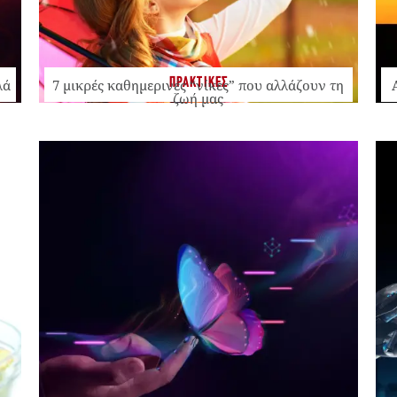
ΠΡΑΚΤΙΚΕΣ
λά
7 μικρές καθημερινές “νίκες” που αλλάζουν τη
ζωή μας