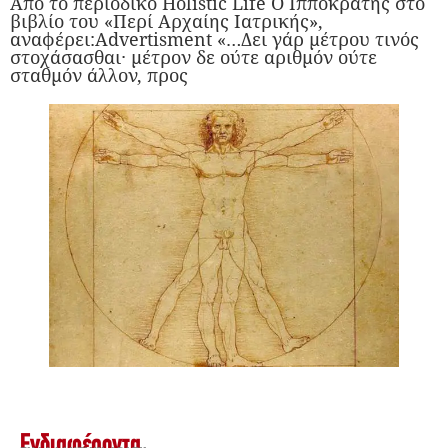
Από το περιοδικό Holistic Life Ο Ιπποκράτης στο
βιβλίο του «Περί Αρχαίης Ιατρικής»,
αναφέρει:Advertisment «…Δει γάρ μέτρου τινός
στοχάσασθαι∙ μέτρον δε ούτε αριθμόν ούτε
σταθμόν άλλον, προς
Ενδιαφέροντα