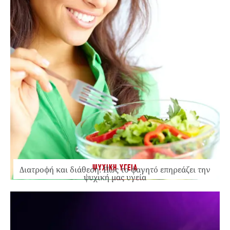
ΨΥΧΙΚΗ ΥΓΕΙΑ
Διατροφή και διάθεση: Πώς το φαγητό επηρεάζει την
ψυχική μας υγεία