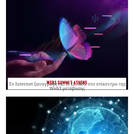
WEB3 SUMMIT ATHENS
Το Internet ξαναγράφεται. Η Ελλάδα στο επίκεντρο της
Web3 μετάβασης