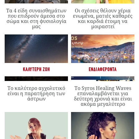
Τα 4 είδη συναισθημάτων
Οι σχέσεις θέλουν χέρια
που επιδρούν άμεσα στο
ενωμένα, ματιές καθαρές
σώμα και στη φυσιολογία
και καρδιά έτοιμη να
μας
μοιραστεί
ΚΑΛΎΤΕΡΗ ΖΩΉ
ΕΝΔΙΑΦΈΡΟΝΤΑ
Το καλύτερο αγχολυτικό
Το Syros Healing Waves
είναι η παρατήρηση των
επαναλαμβάνεται για
άστρων
δεύτερη χρονιά και είναι
ακόμα μεγαλύτερο