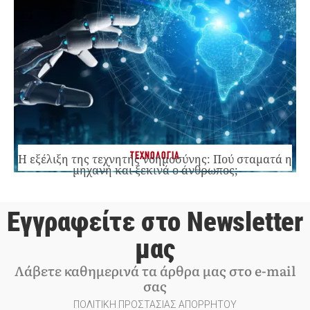
ΤΕΧΝΟΛΟΓΙΑ
Η εξέλιξη της τεχνητής νοημοσύνης: Πού σταματά η
μηχανή και ξεκινά ο άνθρωπος;
Εγγραφείτε στο Newsletter
μας
Λάβετε καθημερινά τα άρθρα μας στο e-mail
σας
ΠΟΛΙΤΙΚΗ ΠΡΟΣΤΑΣΙΑΣ ΑΠΟΡΡΗΤΟΥ