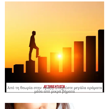
ΑΥΤΟΒΕΛΤΙΩΣΗ
Από τη θεωρία στην πράξη: Στοχεύστε μεγάλα οράματα
μέσα από μικρά βήματα