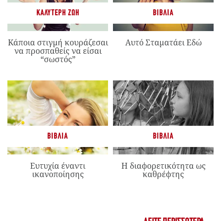
ΚΑΛΎΤΕΡΗ ΖΩΉ
ΒΙΒΛΊΑ
Κάποια στιγμή κουράζεσαι
Αυτό Σταματάει Εδώ
να προσπαθείς να είσαι
“σωστός”
ΒΙΒΛΊΑ
ΒΙΒΛΊΑ
Ευτυχία έναντι
Η διαφορετικότητα ως
ικανοποίησης
καθρέφτης