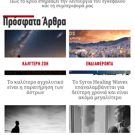
Πώς το κρύο επηρεάζει την λειτουργία του εγκεφάλου
και τη συμπεριφορά μας
Πρόσφατα Άρθρα
ΚΑΛΎΤΕΡΗ ΖΩΉ
ΕΝΔΙΑΦΈΡΟΝΤΑ
Το καλύτερο αγχολυτικό
Το Syros Healing Waves
είναι η παρατήρηση των
επαναλαμβάνεται για
άστρων
δεύτερη χρονιά και είναι
ακόμα μεγαλύτερο