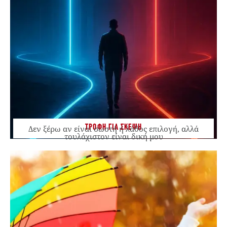
ΤΡΟΦΗ ΓΙΑ ΣΚΕΨΗ
Δεν ξέρω αν είναι σωστή ή λάθος επιλογή, αλλά
τουλάχιστον είναι δική μου