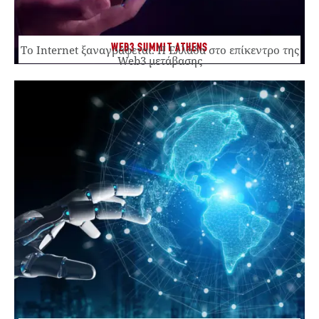
WEB3 SUMMIT ATHENS
Το Internet ξαναγράφεται. Η Ελλάδα στο επίκεντρο της
Web3 μετάβασης