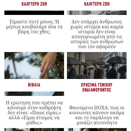
ΚΑΛΎΤΕΡΗ ΖΩΉ
ΚΑΛΎΤΕΡΗ ΖΩΉ
Είμαστε ποτέ μόνοι; Ή
Δεν υπάρχει άνθρωπος
μήπως κουβαλάμε όλα τα
χωρίς ιστορία και καμία
βάρη του χθες;
ιστορία δεν είναι
απογυμνωμένη από τις
ιστορίες των ανθρώπων
που τον αφορούν
ΒΙΒΛΊΑ
ΧΡΉΣΙΜΑ ΓΕΝΙΚΟΎ
ΕΝΔΙΑΦΈΡΟΝΤΟΣ
Η ερώτηση που πρέπει να
κάνουμε στον καθρέφτη
Φαινόμενο DOXA: πώς οι
δεν είναι: «Ποιος είμαι;»
κοινωνίες κάνουν ακόμα
αλλά «Είμαι έτοιμος να
και το παράλογο να
μάθω;»
μοιάζει αυτονόητο