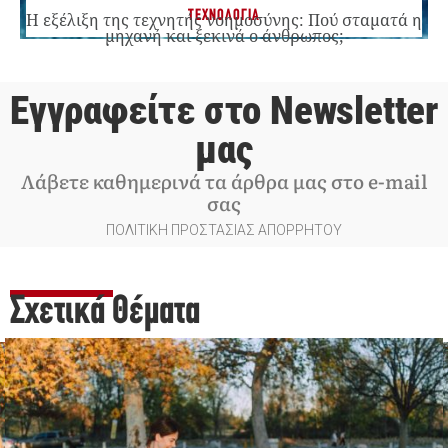
ΤΕΧΝΟΛΟΓΙΑ
Η εξέλιξη της τεχνητής νοημοσύνης: Πού σταματά η
μηχανή και ξεκινά ο άνθρωπος;
Εγγραφείτε στο Newsletter
μας
Λάβετε καθημερινά τα άρθρα μας στο e-mail
σας
ΠΟΛΙΤΙΚΗ ΠΡΟΣΤΑΣΙΑΣ ΑΠΟΡΡΗΤΟΥ
Σχετικά Θέματα