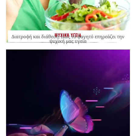
ΨΥΧΙΚΗ ΥΓΕΙΑ
Διατροφή και διάθεση: Πώς το φαγητό επηρεάζει την
ψυχική μας υγεία