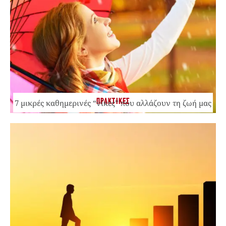
ΠΡΑΚΤΙΚΕΣ
7 μικρές καθημερινές “νίκες” που αλλάζουν τη ζωή μας