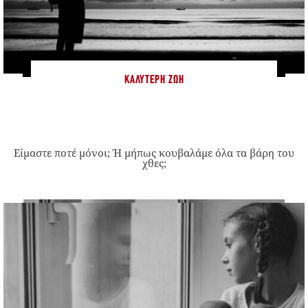
ΚΑΛΎΤΕΡΗ ΖΩΉ
Είμαστε ποτέ μόνοι; Ή μήπως κουβαλάμε όλα τα βάρη του
χθες;