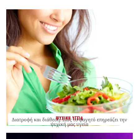
ΨΥΧΙΚΗ ΥΓΕΙΑ
Διατροφή και διάθεση: Πώς το φαγητό επηρεάζει την
ψυχική μας υγεία