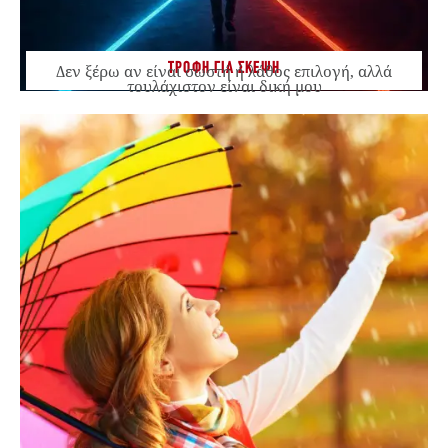
ΤΡΟΦΗ ΓΙΑ ΣΚΕΨΗ
Δεν ξέρω αν είναι σωστή ή λάθος επιλογή, αλλά
τουλάχιστον είναι δική μου