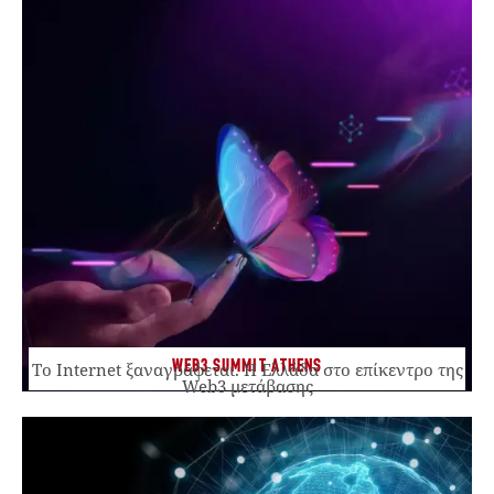
WEB3 SUMMIT ATHENS
Το Internet ξαναγράφεται. Η Ελλάδα στο επίκεντρο της
Web3 μετάβασης