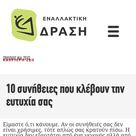
ΤΡΌΠΟΣ ΝΑ ΖΕΙΣ
ΚΑΛΎΤΕΡΗ ΖΩΉ
10 συνήθειες που κλέβουν την
ευτυχία σας
Είμαστε ό,τι κάνουμε. Αν οι συνήθειές σας δεν
είναι χρήσιμες, τότε απλώς σας κρατούν πίσω. Η
ευτυχία δεν εξαρτάται από ένα γεγονός αλλά από