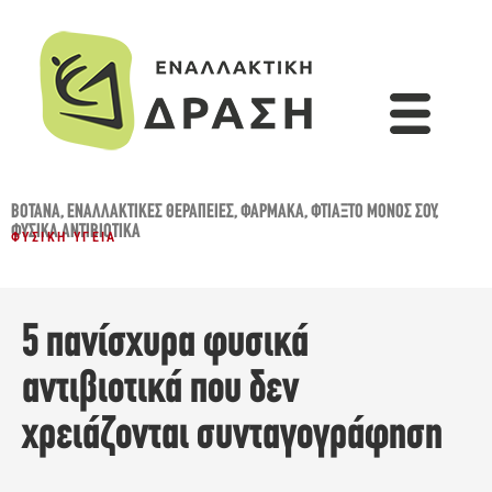
ΒΌΤΑΝΑ
,
ΕΝΑΛΛΑΚΤΙΚΈΣ ΘΕΡΑΠΕΊΕΣ
,
ΦΆΡΜΑΚΑ
,
ΦΤΙΆΞΤΟ ΜΌΝΟΣ ΣΟΥ
,
ΦΥΣΙΚΆ ΑΝΤΙΒΙΟΤΙΚΆ
ΦΥΣΙΚΉ ΥΓΕΊΑ
5 πανίσχυρα φυσικά
αντιβιοτικά που δεν
χρειάζονται συνταγογράφηση