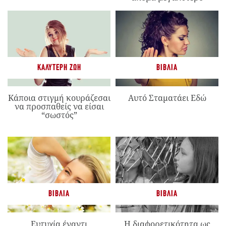
ΚΑΛΎΤΕΡΗ ΖΩΉ
ΒΙΒΛΊΑ
Κάποια στιγμή κουράζεσαι
Αυτό Σταματάει Εδώ
να προσπαθείς να είσαι
“σωστός”
ΒΙΒΛΊΑ
ΒΙΒΛΊΑ
Ευτυχία έναντι
Η διαφορετικότητα ως