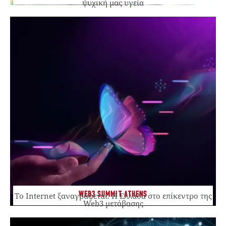
ψυχική μας υγεία
WEB3 SUMMIT ATHENS
Το Internet ξαναγράφεται. Η Ελλάδα στο επίκεντρο της
Web3 μετάβασης