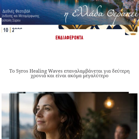
ΕΝΔΙΑΦΈΡΟΝΤΑ
Το Syros Healing Waves επαναλαμβάνεται για δεύτερη
χρονιά και είναι ακόμα μεγαλύτερο