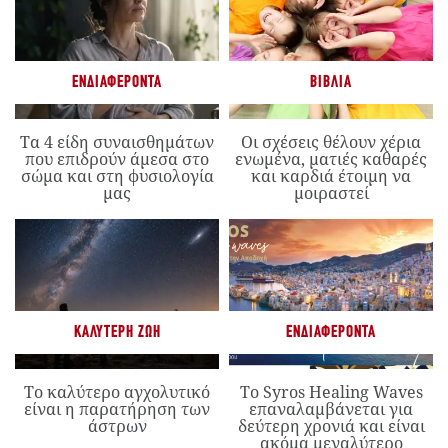
ΕΝΔΙΑΦΈΡΟΝΤΑ
ΒΙΒΛΊΑ
Τα 4 είδη συναισθημάτων
Οι σχέσεις θέλουν χέρια
που επιδρούν άμεσα στο
ενωμένα, ματιές καθαρές
σώμα και στη φυσιολογία
και καρδιά έτοιμη να
μας
μοιραστεί
ΚΑΛΎΤΕΡΗ ΖΩΉ
ΕΝΔΙΑΦΈΡΟΝΤΑ
Το καλύτερο αγχολυτικό
Το Syros Healing Waves
είναι η παρατήρηση των
επαναλαμβάνεται για
άστρων
δεύτερη χρονιά και είναι
ακόμα μεγαλύτερο