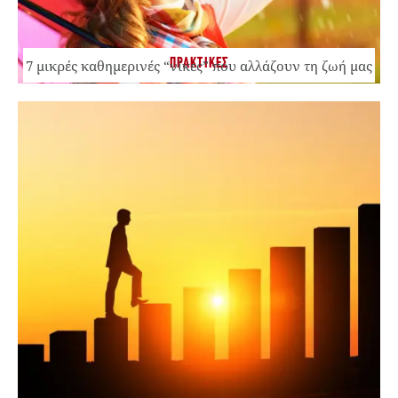
ΠΡΑΚΤΙΚΕΣ
7 μικρές καθημερινές “νίκες” που αλλάζουν τη ζωή μας