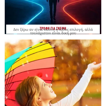
ΤΡΟΦΗ ΓΙΑ ΣΚΕΨΗ
Δεν ξέρω αν είναι σωστή ή λάθος επιλογή, αλλά
τουλάχιστον είναι δική μου