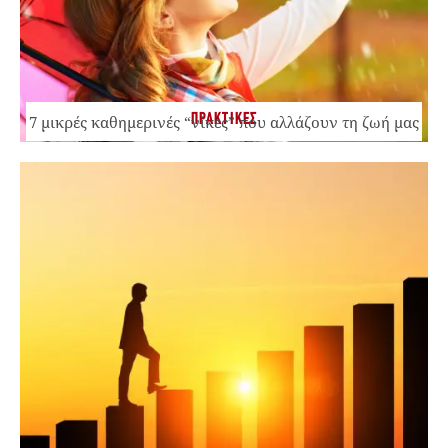
ΠΡΑΚΤΙΚΕΣ
7 μικρές καθημερινές “νίκες” που αλλάζουν τη ζωή μας