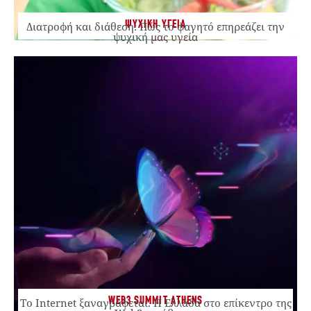
ΨΥΧΙΚΗ ΥΓΕΙΑ
Διατροφή και διάθεση: Πώς το φαγητό επηρεάζει την
ψυχική μας υγεία
WEB3 SUMMIT ATHENS
Το Internet ξαναγράφεται. Η Ελλάδα στο επίκεντρο της