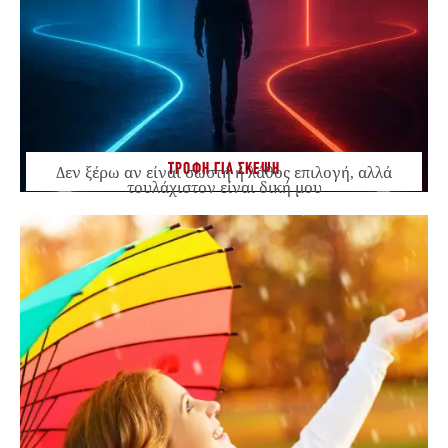
ΤΡΟΦΗ ΓΙΑ ΣΚΕΨΗ
Δεν ξέρω αν είναι σωστή ή λάθος επιλογή, αλλά
τουλάχιστον είναι δική μου