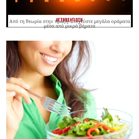
ΑΥΤΟΒΕΛΤΙΩΣΗ
Από τη θεωρία στην πράξη: Στοχεύστε μεγάλα οράματα
μέσα από μικρά βήματα