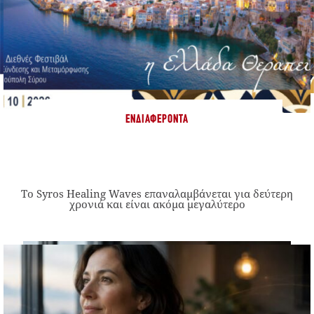
ΕΝΔΙΑΦΈΡΟΝΤΑ
Το Syros Healing Waves επαναλαμβάνεται για δεύτερη
χρονιά και είναι ακόμα μεγαλύτερο