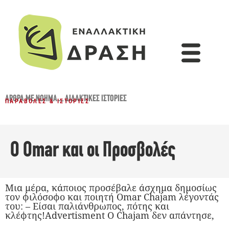
ΆΡΘΡΑ ΜΕ ΝΌΗΜΑ...
,
ΔΙΔΑΚΤΙΚΈΣ ΙΣΤΟΡΊΕΣ
ΠΑΡΑΒΟΛΈΣ & ΙΣΤΟΡΊΕΣ
Ο Omar και οι Προσβολές
Μια μέρα, κάποιος προσέβαλε άσχημα δημοσίως
τον φιλόσοφο και ποιητή Omar Chajam λέγοντάς
του: – Είσαι παλιάνθρωπος, πότης και
κλέφτης!Advertisment Ο Chajam δεν απάντησε,